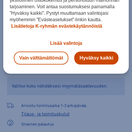
yksilöllinen ostokokemus ja personoidun mainonnan
Kokotaulukko
tarjoaminen. Voit antaa suostumuksesi painamalla
”Hyväksy kaikki”. Pystyt muuttamaan valintojasi
myöhemmin ”Evästeasetukset”-linkin kautta.
Lisätietoja K-ryhmän evästekäytännöistä
Lisää ostoskoriin
Lisää valintoja
Tarkista saatavuus ja tilaa myymälästä
Vain välttämättömät
Hyväksy kaikki
Verkkokauppa:
Saatavilla
Myymälät:
Saatavilla
Valitse koko nähdäksesi myymäläsaatavuuden.
Arvioitu toimitusaika 1-3 arkipäivää.
Tilaus- ja toimituskulut
Ilmainen palautus