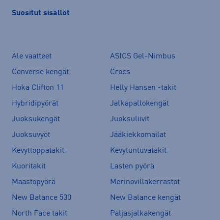
Suositut sisällöt
Ale vaatteet
ASICS Gel-Nimbus
Converse kengät
Crocs
Hoka Clifton 11
Helly Hansen -takit
Hybridipyörät
Jalkapallokengät
Juoksukengät
Juoksuliivit
Juoksuvyöt
Jääkiekkomailat
Kevyttoppatakit
Kevytuntuvatakit
Kuoritakit
Lasten pyörä
Maastopyörä
Merinovillakerrastot
New Balance 530
New Balance kengät
North Face takit
Paljasjalkakengät