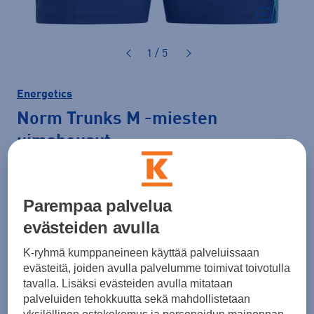
1 / 5
Energetics
Norm Trunks M
-miesten
uimahousut
29,90 €
Parempaa palvelua
Väri
Tummansininen
evästeiden avulla
K-ryhmä kumppaneineen käyttää palveluissaan
evästeitä, joiden avulla palvelumme toimivat toivotulla
Koko
tavalla. Lisäksi evästeiden avulla mitataan
palveluiden tehokkuutta sekä mahdollistetaan
M
L
XL
XXL