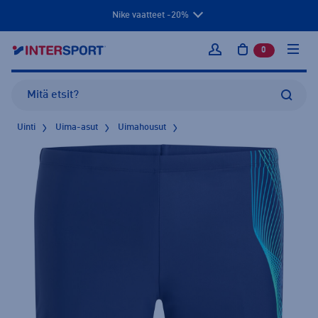
Nike vaatteet -20%
0
tuotetta osto
Kirjaudu sisään
Uinti
Uima-asut
Uimahousut