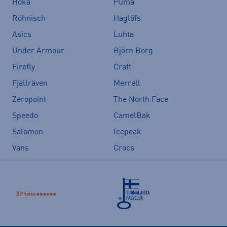
Hoka
Puma
Röhnisch
Haglöfs
Asics
Luhta
Under Armour
Björn Borg
Firefly
Craft
Fjällräven
Merrell
Zeropoint
The North Face
Speedo
CamelBak
Salomon
Icepeak
Vans
Crocs