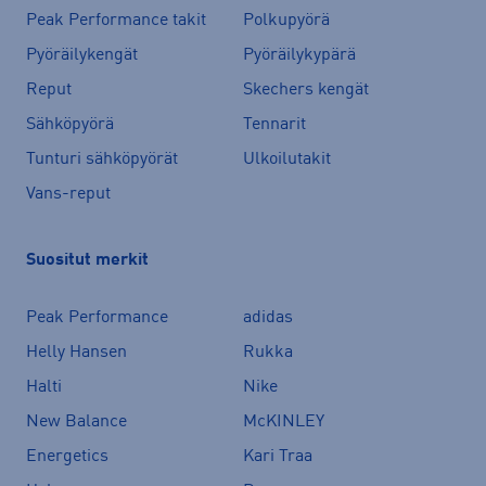
Peak Performance takit
Polkupyörä
Pyöräilykengät
Pyöräilykypärä
Reput
Skechers kengät
Sähköpyörä
Tennarit
Tunturi sähköpyörät
Ulkoilutakit
Vans-reput
Suositut merkit
Peak Performance
adidas
Helly Hansen
Rukka
Halti
Nike
New Balance
McKINLEY
Energetics
Kari Traa