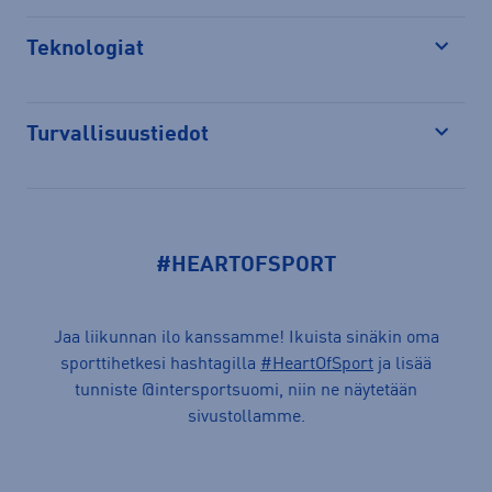
Teknologiat
Avaa
Turvallisuustiedot
Avaa
#HEARTOFSPORT
Jaa liikunnan ilo kanssamme! Ikuista sinäkin oma
sporttihetkesi hashtagilla
#HeartOfSport
ja lisää
tunniste @intersportsuomi, niin ne näytetään
sivustollamme.