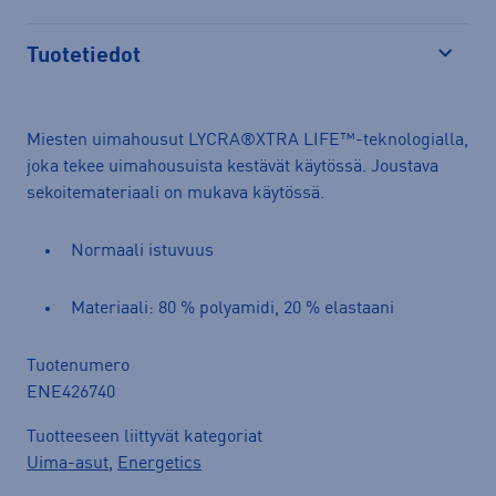
Tuotetiedot
Avaa
Miesten uimahousut LYCRA®XTRA LIFE™-teknologialla,
joka tekee uimahousuista kestävät käytössä. Joustava
sekoitemateriaali on mukava käytössä.
Normaali istuvuus
Materiaali: 80 % polyamidi, 20 % elastaani
Tuotenumero
ENE426740
Tuotteeseen liittyvät kategoriat
Uima-asut
,
Energetics