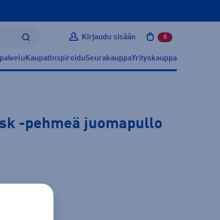
Kirjaudu sisään
0
tuotetta ostoskoris
palvelu
Kaupat
Inspiroidu
Seurakauppa
Yrityskauppa
ask
-pehmeä juomapullo