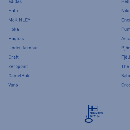
adidas
Hel
Halti
Nik
McKINLEY
Ene
Hoka
Pu
Haglöfs
Asi
Under Armour
Bjö
Craft
Fjäl
Zeropoint
The
CamelBak
Sal
Vans
Cro