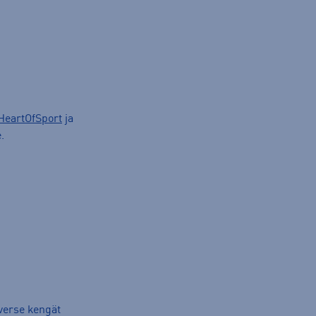
HeartOfSport
ja
.
verse kengät