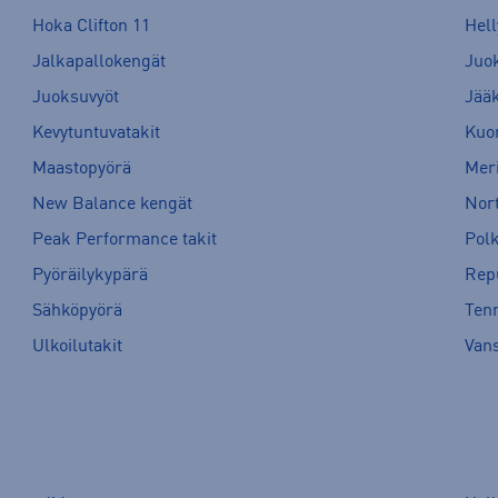
Hoka Clifton 11
Hell
Jalkapallokengät
Juo
Juoksuvyöt
Jää
Kevytuntuvatakit
Kuor
Maastopyörä
Meri
New Balance kengät
Nort
Peak Performance takit
Pol
Pyöräilykypärä
Rep
Sähköpyörä
Tenn
Ulkoilutakit
Van