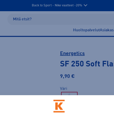
Back to Sport - Nike vaatteet -20%
Huoltopalvelut
Asiakas
Energetics
SF 250 Soft Fl
9,90 €
Väri
Sininen