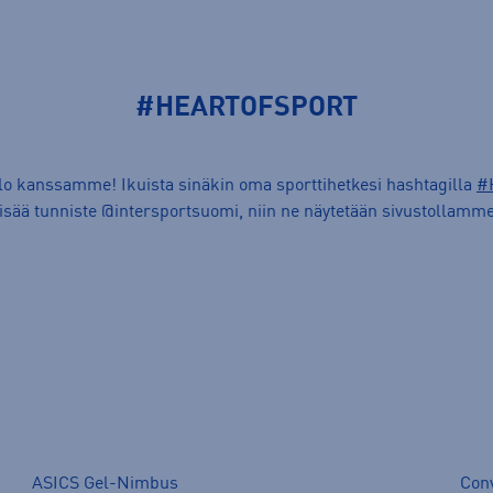
#HEARTOFSPORT
ilo kanssamme! Ikuista sinäkin oma sporttihetkesi hashtagilla
#
lisää tunniste @intersportsuomi, niin ne näytetään sivustollamme
ASICS Gel-Nimbus
Con