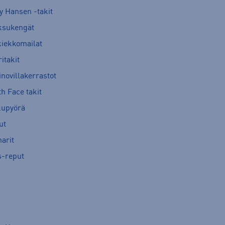
y Hansen -takit
ksukengät
kiekkomailat
itakit
novillakerrastot
h Face takit
kupyörä
ut
arit
s-reput