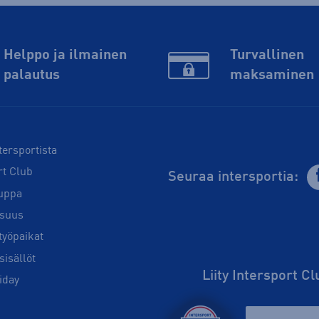
Helppo ja ilmainen
Turvallinen
palautus
maksaminen
tersportista
rt Club
Seuraa intersportia:
uppa
isuus
työpaikat
sisällöt
Liity Intersport C
iday