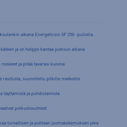
ksulenkin aikana Energeticsin SF 250 -pullolla.
 käteen ja on helppo kantaa juoksun aikana
roiskeet ja pitää tavarasi kuivina
 rasitusta, suunniteltu pitkille matkoille
a täyttämistä ja puhdistamista
vaativat polkuolosuhteet
kaa turvallisen ja puhtaan juomakokemuksen joka