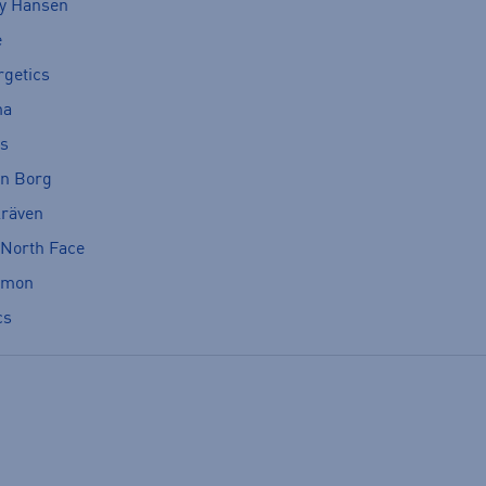
ly Hansen
e
rgetics
ma
cs
rn Borg
lräven
 North Face
omon
cs