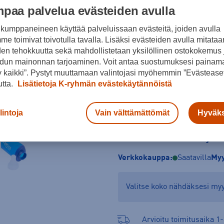
paa palvelua evästeiden avulla
Koko
kumppaneineen käyttää palveluissaan evästeitä, joiden avulla
NOSI
e toimivat toivotulla tavalla. Lisäksi evästeiden avulla mitataa
den tehokkuutta sekä mahdollistetaan yksilöllinen ostokokemus 
dun mainonnan tarjoaminen. Voit antaa suostumuksesi painama
 kaikki”. Pystyt muuttamaan valintojasi myöhemmin ”Evästeaset
utta.
Lisätietoja K-ryhmän evästekäytännöistä
lintoja
Vain välttämättömät
Hyväks
Tarkista saatavuus ja 
Verkkokauppa:
Saatavilla
Myy
Valitse koko nähdäksesi m
Arvioitu toimitusaika 1-