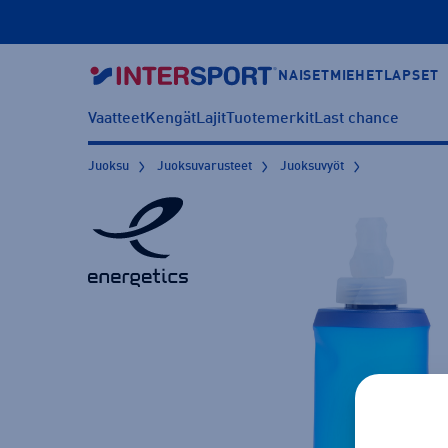
NAISET
MIEHET
LAPSET
Vaatteet
Kengät
Lajit
Tuotemerkit
Last chance
Juoksu
Juoksuvarusteet
Juoksuvyöt