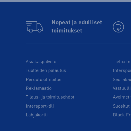
Nopeat ja edulliset
toimitukset
Asiakaspalvelu
Tietoa In
Tuotteiden palautus
Interspo
Peruutusilmoitus
Seuraka
Reklamaatio
Vastuull
Tilaus- ja toimitusehdot
Avoimet 
Intersport-tili
Suositut 
Lahjakortti
Black Fr