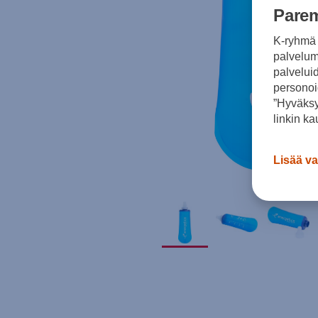
Parem
K-ryhmä 
palvelumm
palvelui
personoi
”Hyväksy
linkin ka
Lisää va