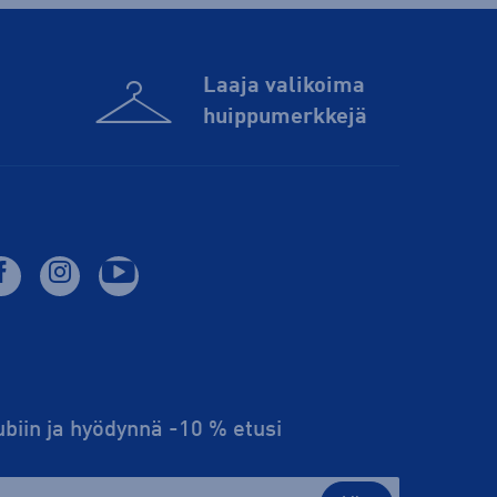
Laaja valikoima
huippu­merkkejä
lubiin ja hyödynnä -10 % etusi