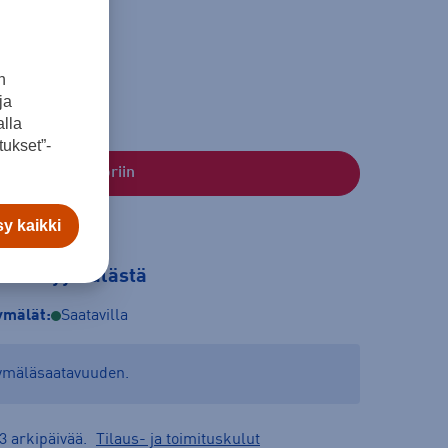
n
ja
lla
ukset”-
Lisää ostoskoriin
y kaikki
tilaa myymälästä
mälät:
Saatavilla
yymäläsaatavuuden.
3 arkipäivää.
Tilaus- ja toimituskulut