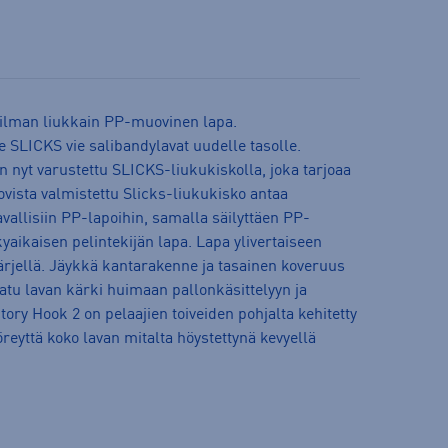
ilman liukkain PP-muovinen lapa.
 SLICKS vie salibandylavat uudelle tasolle.
nyt varustettu SLICKS-liukukiskolla, joka tarjoaa
ista valmistettu Slicks-liukukisko antaa
allisiin PP-lapoihin, samalla säilyttäen PP-
aikaisen pelintekijän lapa. Lapa ylivertaiseen
ärjellä. Jäykkä kantarakenne ja tasainen koveruus
atu lavan kärki huimaan pallonkäsittelyyn ja
tory Hook 2 on pelaajien toiveiden pohjalta kehitetty
öreyttä koko lavan mitalta höystettynä kevyellä