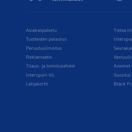
Asiakaspalvelu
Tietoa In
Tuotteiden palautus
Interspo
Peruutusilmoitus
Seuraka
Reklamaatio
Vastuull
Tilaus- ja toimitusehdot
Avoimet 
Intersport-tili
Suositut 
Lahjakortti
Black Fr