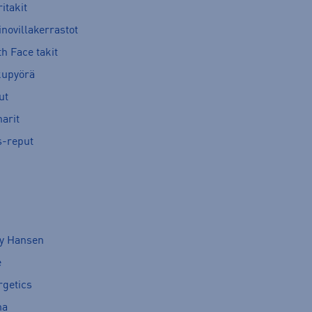
itakit
novillakerrastot
h Face takit
kupyörä
ut
arit
s-reput
ly Hansen
e
rgetics
ma