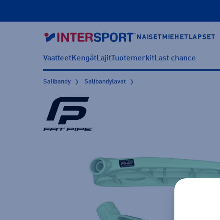
NAISET
MIEHET
LAPSET
Vaatteet
Kengät
Lajit
Tuotemerkit
Last chance
Salibandy
Salibandylavat