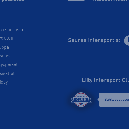
tersportista
rt Club
Seuraa intersportia:
uppa
isuus
työpaikat
sisällöt
Liity Intersport C
iday