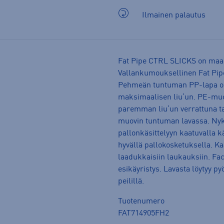
Ilmainen palautus
Fat Pipe CTRL SLICKS on maa
Vallankumouksellinen Fat Pipe
Pehmeän tuntuman PP-lapa on 
maksimaalisen liu’un. PE-muov
paremman liu’un verrattuna tav
muovin tuntuman lavassa. Nyky
pallonkäsittelyyn kaatuvalla k
hyvällä pallokosketuksella. Ka
laadukkaisiin laukauksiin. Fac
esikäyristys. Lavasta löytyy py
peilillä.
Tuotenumero
FAT714905FH2