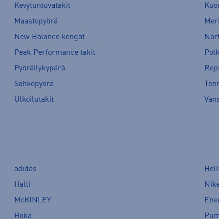
Kevytuntuvatakit
Kuor
Maastopyörä
Meri
New Balance kengät
Nort
Peak Performance takit
Pol
Pyöräilykypärä
Rep
Sähköpyörä
Tenn
Ulkoilutakit
Van
adidas
Hel
Halti
Nik
McKINLEY
Ene
Hoka
Pu