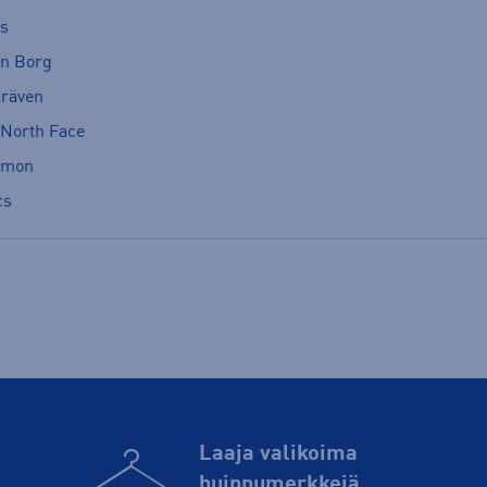
cs
rn Borg
lräven
 North Face
omon
cs
Laaja valikoima
huippu­merkkejä