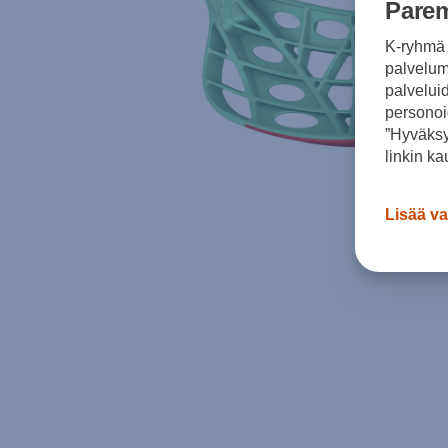
Parem
K-ryhmä 
palvelumm
palvelui
personoi
”Hyväksy
linkin ka
Lisää va