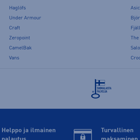
Haglöfs
Asi
Under Armour
Bjö
Craft
Fjäl
Zeropoint
The
CamelBak
Sal
Vans
Cro
Helppo ja ilmainen
Turvallinen
palautus
maksaminen