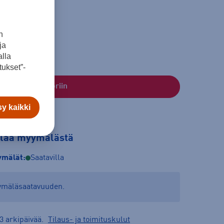
n
ja
lla
ukset”-
Lisää ostoskoriin
y kaikki
tilaa myymälästä
mälät:
Saatavilla
yymäläsaatavuuden.
3 arkipäivää.
Tilaus- ja toimituskulut