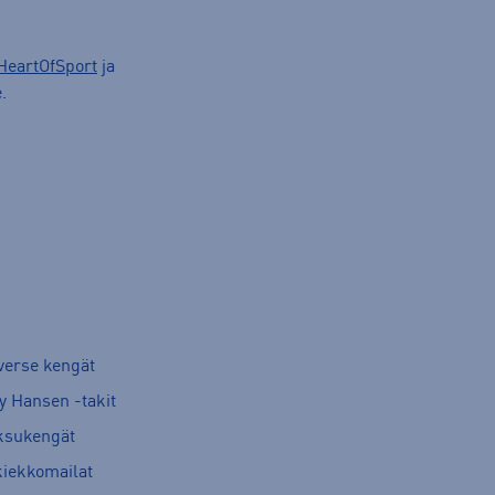
HeartOfSport
ja
.
verse kengät
y Hansen -takit
ksukengät
kiekkomailat