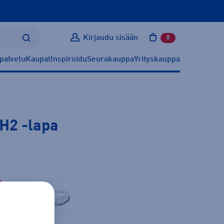
Kirjaudu sisään
0
tuotetta ostoskoris
palvelu
Kaupat
Inspiroidu
Seurakauppa
Yrityskauppa
FH2
-lapa