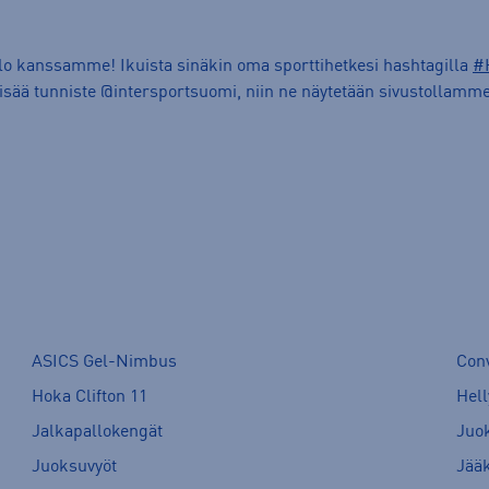
ilo kanssamme! Ikuista sinäkin oma sporttihetkesi hashtagilla
#
lisää tunniste @intersportsuomi, niin ne näytetään sivustollamme
ASICS Gel-Nimbus
Con
Hoka Clifton 11
Hell
Jalkapallokengät
Juo
Juoksuvyöt
Jää