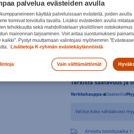
paa palvelua evästeiden avulla
Koko
kumppaneineen käyttää palveluissaan evästeitä, joiden avulla
R
L
e toimivat toivotulla tavalla. Lisäksi evästeiden avulla mitataa
den tehokkuutta sekä mahdollistetaan yksilöllinen ostokokemus 
dun mainonnan tarjoaminen. Voit antaa suostumuksesi painama
 kaikki”. Pystyt muuttamaan valintojasi myöhemmin ”Evästeaset
utta.
Lisätietoja K-ryhmän evästekäytännöistä
lintoja
Vain välttämättömät
Hyväks
Tarkista saatavuus ja 
Verkkokauppa:
Saatavilla
Myy
Valitse koko nähdäksesi m
Arvioitu toimitusaika 1-