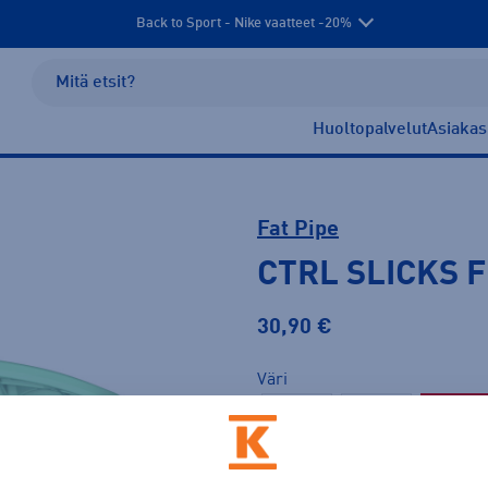
Back to Sport - Nike vaatteet -20%
Huoltopalvelut
Asiakas
Fat Pipe
CTRL SLICKS 
30,90 €
Väri
Vihreä