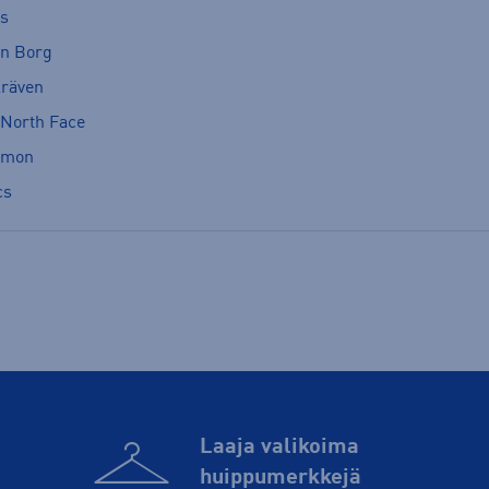
cs
rn Borg
lräven
 North Face
omon
cs
Laaja valikoima
huippu­merkkejä