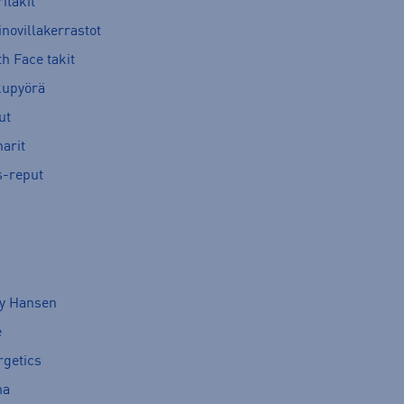
itakit
novillakerrastot
h Face takit
kupyörä
ut
arit
s-reput
ly Hansen
e
rgetics
ma