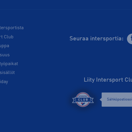
tersportista
rt Club
Seuraa intersportia:
uppa
isuus
työpaikat
sisällöt
Liity Intersport C
iday