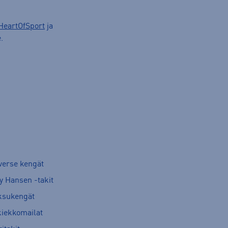
HeartOfSport
ja
.
verse kengät
y Hansen -takit
ksukengät
kiekkomailat