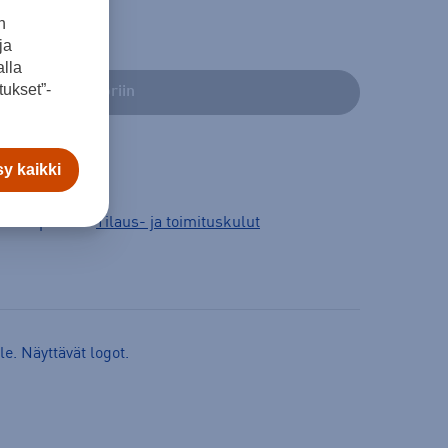
n
ja
lla
ukset”-
Lisää ostoskoriin
y kaikki
3 arkipäivää.
Tilaus- ja toimituskulut
e. Näyttävät logot.