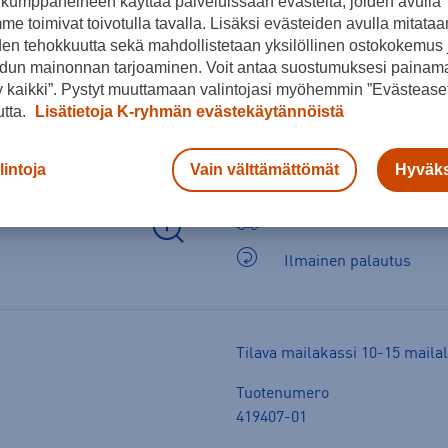
kumppaneineen käyttää palveluissaan evästeitä, joiden avulla
e toimivat toivotulla tavalla. Lisäksi evästeiden avulla mitataa
den tehokkuutta sekä mahdollistetaan yksilöllinen ostokokemus 
dun mainonnan tarjoaminen. Voit antaa suostumuksesi painama
 kaikki”. Pystyt muuttamaan valintojasi myöhemmin ”Evästeaset
utta.
Lisätietoja K-ryhmän evästekäytännöistä
lintoja
Vain välttämättömät
Hyväks
Arvioitu toimitusaika 1-
Ilmainen palautus
Tilava mailakassi 10-15 mailall
Tuotenumero
419407-01