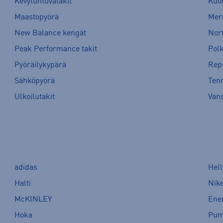
Kevytuntuvatakit
Kuor
Maastopyörä
Meri
New Balance kengät
Nort
Peak Performance takit
Pol
Pyöräilykypärä
Rep
Sähköpyörä
Tenn
Ulkoilutakit
Van
adidas
Hel
Halti
Nik
McKINLEY
Ene
Hoka
Pu