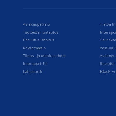
Asiakaspalvelu
Tietoa In
Tuotteiden palautus
Interspo
Peruutusilmoitus
Seuraka
Reklamaatio
Vastuull
Tilaus- ja toimitusehdot
Avoimet 
Intersport-tili
Suositut 
Lahjakortti
Black Fr