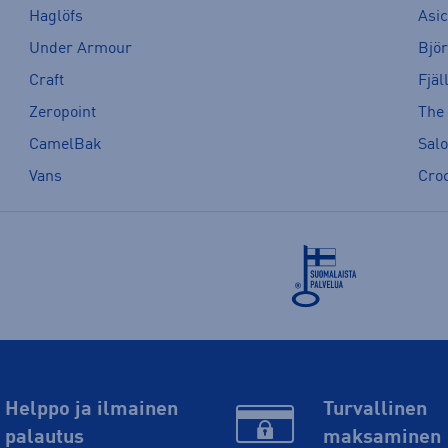
Haglöfs
Asi
Under Armour
Bjö
Craft
Fjäl
Zeropoint
The
CamelBak
Sal
Vans
Cro
Helppo ja ilmainen
Turvallinen
palautus
maksaminen