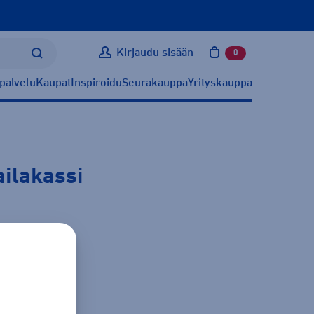
Kirjaudu sisään
0
tuotetta ostoskoris
palvelu
Kaupat
Inspiroidu
Seurakauppa
Yrityskauppa
ailakassi