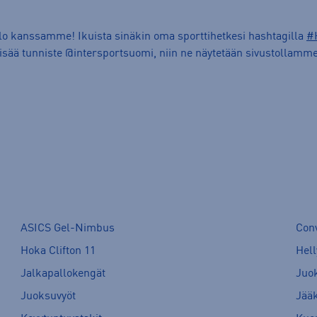
ilo kanssamme! Ikuista sinäkin oma sporttihetkesi hashtagilla
#
lisää tunniste @intersportsuomi, niin ne näytetään sivustollamme
ASICS Gel-Nimbus
Con
Hoka Clifton 11
Hell
Jalkapallokengät
Juo
Juoksuvyöt
Jää