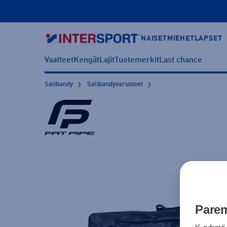
NAISET
MIEHET
LAPSET
Vaatteet
Kengät
Lajit
Tuotemerkit
Last chance
Salibandy
Salibandyvarusteet
Parem