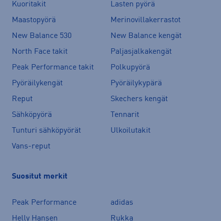
Kuoritakit
Lasten pyörä
Maastopyörä
Merinovillakerrastot
New Balance 530
New Balance kengät
North Face takit
Paljasjalkakengät
Peak Performance takit
Polkupyörä
Pyöräilykengät
Pyöräilykypärä
Reput
Skechers kengät
Sähköpyörä
Tennarit
Tunturi sähköpyörät
Ulkoilutakit
Vans-reput
Suositut merkit
Peak Performance
adidas
Helly Hansen
Rukka