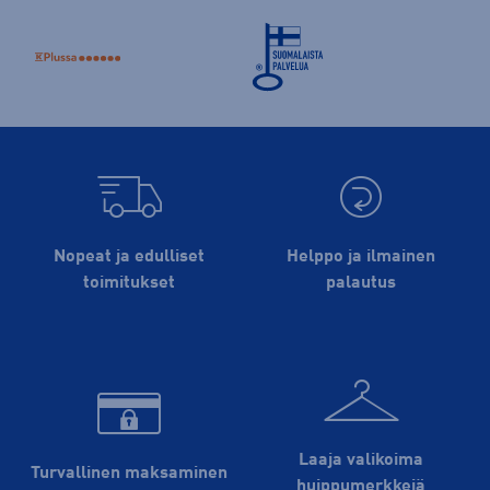
Nopeat ja edulliset
Helppo ja ilmainen
toimitukset
palautus
Laaja valikoima
Turvallinen maksaminen
huippu­merkkejä