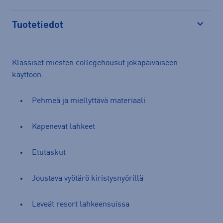
Tuotetiedot
Avaa
Klassiset miesten collegehousut jokapäiväiseen
käyttöön.
Pehmeä ja miellyttävä materiaali
Kapenevat lahkeet
Etutaskut
Joustava vyötärö kiristysnyörillä
Leveät resort lahkeensuissa