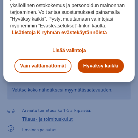
yksilöllinen ostokokemus ja personoidun mainonnan
Kokotaulukko
tarjoaminen. Voit antaa suostumuksesi painamalla
”Hyväksy kaikki”. Pystyt muuttamaan valintojasi
myöhemmin ”Evästeasetukset”-linkin kautta.
Lisää ostoskoriin
Lisätietoja K-ryhmän evästekäytännöistä
Lisää valintoja
Tarkista saatavuus ja tilaa myymälästä
Vain välttämättömät
Hyväksy kaikki
Verkkokauppa:
Saatavilla
Myymälät:
Saatavilla
Valitse koko nähdäksesi myymäläsaatavuuden.
Arvioitu toimitusaika 1-3 arkipäivää.
Tilaus- ja toimituskulut
Ilmainen palautus