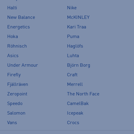
Halti
Nike
New Balance
McKINLEY
Energetics
Kari Traa
Hoka
Puma
Röhnisch
Haglöfs
Asics
Luhta
Under Armour
Björn Borg
Firefly
Craft
Fjällräven
Merrell
Zeropoint
The North Face
Speedo
CamelBak
Salomon
Icepeak
Vans
Crocs