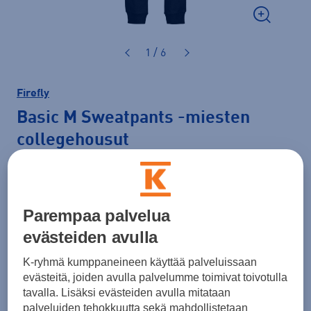
1 / 6
Firefly
Basic M Sweatpants
-miesten
collegehousut
49,90 €
Väri
Musta
Parempaa palvelua
evästeiden avulla
K-ryhmä kumppaneineen käyttää palveluissaan
Koko
evästeitä, joiden avulla palvelumme toimivat toivotulla
tavalla. Lisäksi evästeiden avulla mitataan
L
XL
XXL
palveluiden tehokkuutta sekä mahdollistetaan