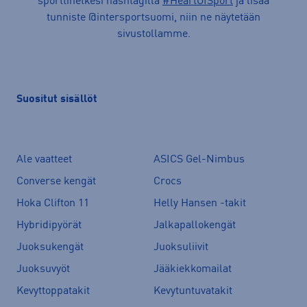
sporttihetkesi hashtagilla
#HeartOfSport
ja lisää
tunniste @intersportsuomi, niin ne näytetään
sivustollamme.
Suositut sisällöt
Ale vaatteet
ASICS Gel-Nimbus
Converse kengät
Crocs
Hoka Clifton 11
Helly Hansen -takit
Hybridipyörät
Jalkapallokengät
Juoksukengät
Juoksuliivit
Juoksuvyöt
Jääkiekkomailat
Kevyttoppatakit
Kevytuntuvatakit