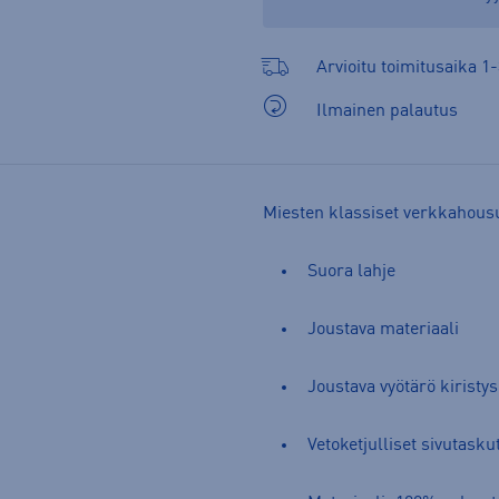
Arvioitu toimitusaika 1-
Ilmainen palautus
Miesten klassiset verkkahousu
Suora lahje
Joustava materiaali
Joustava vyötärö kiristys
Vetoketjulliset sivutasku