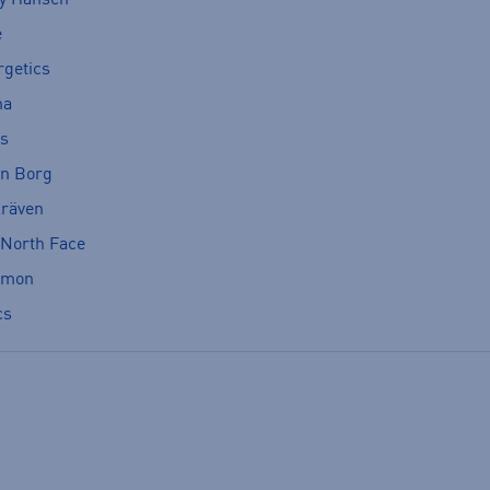
e
rgetics
ma
cs
rn Borg
lräven
 North Face
omon
cs