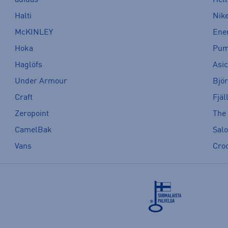
Halti
Nik
McKINLEY
Ene
Hoka
Pu
Haglöfs
Asi
Under Armour
Bjö
Craft
Fjäl
Zeropoint
The
CamelBak
Sal
Vans
Cro