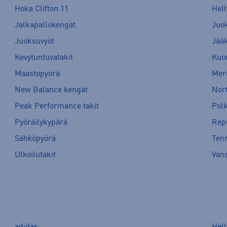
Hoka Clifton 11
Hell
Jalkapallokengät
Juo
Juoksuvyöt
Jää
Kevytuntuvatakit
Kuor
Maastopyörä
Meri
New Balance kengät
Nort
Peak Performance takit
Pol
Pyöräilykypärä
Rep
Sähköpyörä
Tenn
Ulkoilutakit
Van
adidas
Hel