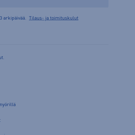
3 arkipäivää.
Tilaus- ja toimituskulut
t.
nyörillä
t