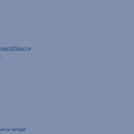
HeartOfSport
ja
.
verse kengät