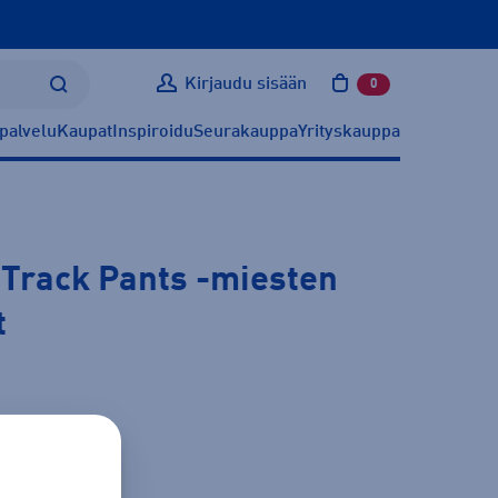
Kirjaudu sisään
0
tuotetta ostoskoris
palvelu
Kaupat
Inspiroidu
Seurakauppa
Yrityskauppa
 Track Pants
-miesten
t