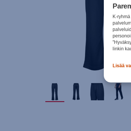
Parem
K-ryhmä 
palvelumm
palvelui
personoi
”Hyväksy
linkin ka
Lisää va