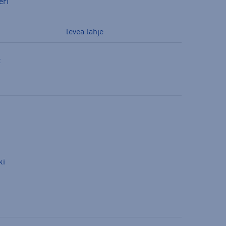
eri
leveä lahje
t
ki