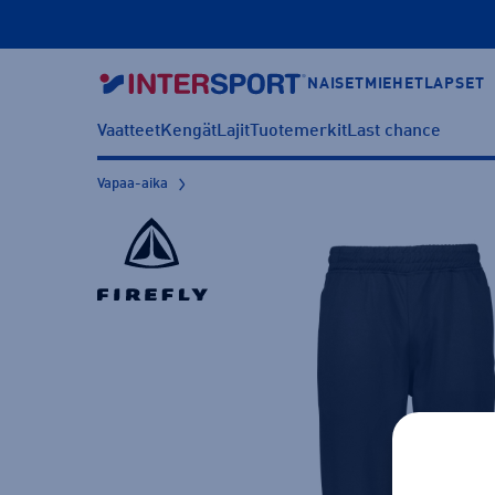
NAISET
MIEHET
LAPSET
Vaatteet
Kengät
Lajit
Tuotemerkit
Last chance
Vapaa-aika