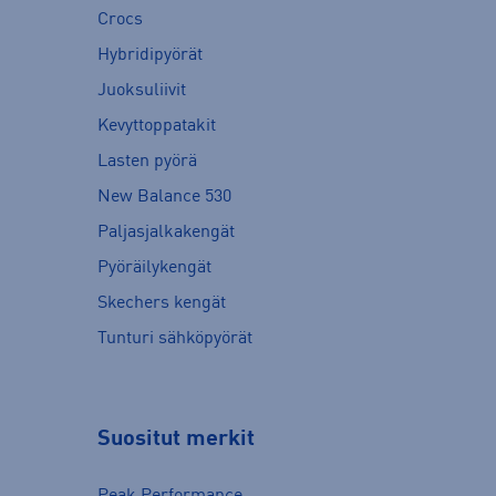
Crocs
Hybridipyörät
Juoksuliivit
Kevyttoppatakit
Lasten pyörä
New Balance 530
Paljasjalkakengät
Pyöräilykengät
Skechers kengät
Tunturi sähköpyörät
Suositut merkit
Peak Performance