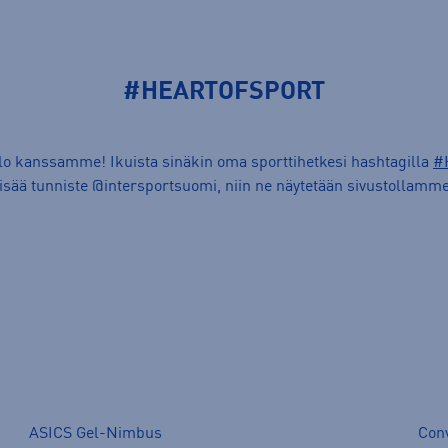
#HEARTOFSPORT
ilo kanssamme! Ikuista sinäkin oma sporttihetkesi hashtagilla
#
lisää tunniste @intersportsuomi, niin ne näytetään sivustollamme
ASICS Gel-Nimbus
Con