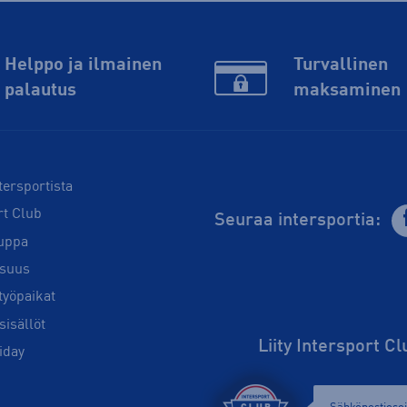
Helppo ja ilmainen
Turvallinen
palautus
maksaminen
tersportista
rt Club
Seuraa intersportia:
uppa
isuus
työpaikat
sisällöt
Liity Intersport C
iday