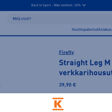
Back to Sport - Nike vaatteet -20%
Huoltopalvelut
Asiakas
Firefly
Straight Leg M
verkkarihousu
39,90 €
Väri