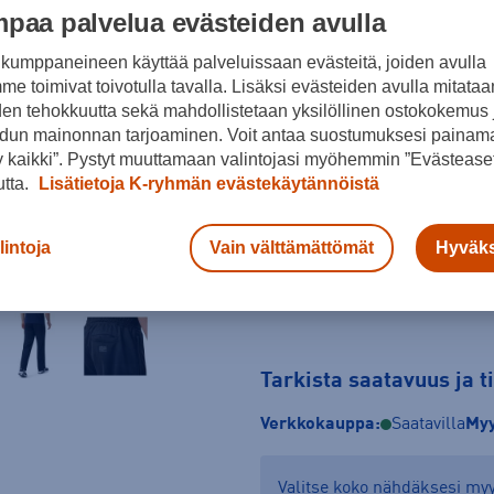
paa palvelua evästeiden avulla
Musta
kumppaneineen käyttää palveluissaan evästeitä, joiden avulla
Koko
e toimivat toivotulla tavalla. Lisäksi evästeiden avulla mitataa
den tehokkuutta sekä mahdollistetaan yksilöllinen ostokokemus 
S
M
L
dun mainonnan tarjoaminen. Voit antaa suostumuksesi painama
 kaikki”. Pystyt muuttamaan valintojasi myöhemmin ”Evästeaset
Kokotaulukko
utta.
Lisätietoja K-ryhmän evästekäytännöistä
lintoja
Vain välttämättömät
Hyväks
Tarkista saatavuus ja 
Verkkokauppa:
Saatavilla
Myy
Valitse koko nähdäksesi m