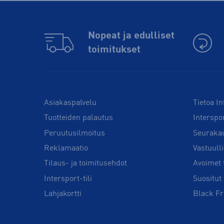
Nopeat ja edulliset
toimitukset
Asiakaspalvelu
Tietoa In
Tuotteiden palautus
Interspo
Peruutusilmoitus
Seuraka
Reklamaatio
Vastuull
Tilaus- ja toimitusehdot
Avoimet 
Intersport-tili
Suositut 
Lahjakortti
Black Fr