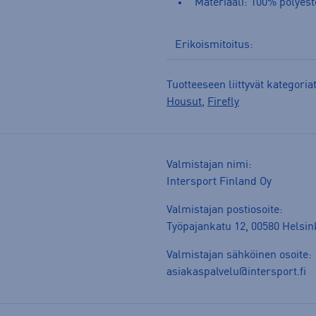
Materiaali: 100% polyest
Erikoismitoitus:
Tuotteeseen liittyvät kategoria
Housut
,
Firefly
Valmistajan nimi:
Intersport Finland Oy
Valmistajan postiosoite:
Työpajankatu 12, 00580 Helsin
Valmistajan sähköinen osoite:
asiakaspalvelu@intersport.fi