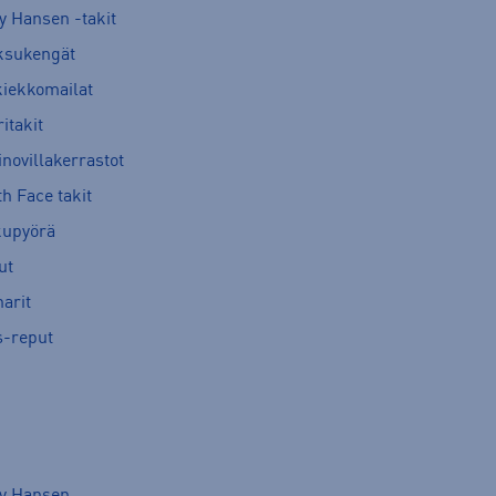
y Hansen -takit
ksukengät
kiekkomailat
itakit
novillakerrastot
h Face takit
kupyörä
ut
arit
s-reput
ly Hansen