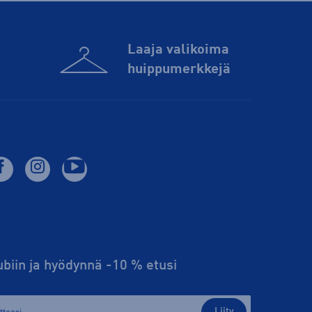
Laaja valikoima
huippu­merkkejä
lubiin ja hyödynnä -10 % etusi
Liity