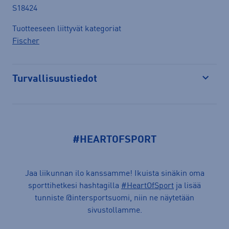
S18424
Tuotteeseen liittyvät kategoriat
Fischer
Turvallisuustiedot
Avaa
#HEARTOFSPORT
Jaa liikunnan ilo kanssamme! Ikuista sinäkin oma
sporttihetkesi hashtagilla
#HeartOfSport
ja lisää
tunniste @intersportsuomi, niin ne näytetään
sivustollamme.