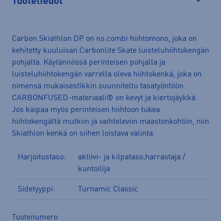
Tuotetiedot
Avaa
Carbon Skiathlon DP on ns.combi hiihtomono, joka on
kehitetty kuuluisan Carbonlite Skate luisteluhiihtokengän
pohjalta. Käytännössä perinteisen pohjalla ja
luisteluhiihtokengän varrella oleva hiihtokenkä, joka on
nimensä mukaisestikkin suunniteltu tasatyöntöön.
CARBONFUSED-materiaali® on kevyt ja kiertojäykkä.
Jos kaipaa myös perinteisen hiihtoon tukea
hiihtokengältä mutkiin ja vaihteleviin maastonkohtiin, niin
Skiathlon kenkä on siihen loistava valinta.
Harjoitustaso:
aktiivi- ja kilpataso,harrastaja /
kuntoilija
Sidetyyppi:
Turnamic Classic
Tuotenumero