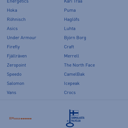
Energetics
Kari Traa
Hoka
Puma
Röhnisch
Haglöfs
Asics
Luhta
Under Armour
Björn Borg
Firefly
Craft
Fjällräven
Merrell
Zeropoint
The North Face
Speedo
CamelBak
Salomon
Icepeak
Vans
Crocs