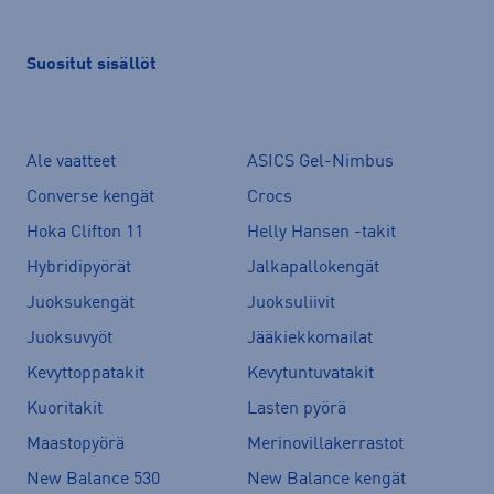
Suositut sisällöt
Ale vaatteet
ASICS Gel-Nimbus
Converse kengät
Crocs
Hoka Clifton 11
Helly Hansen -takit
Hybridipyörät
Jalkapallokengät
Juoksukengät
Juoksuliivit
Juoksuvyöt
Jääkiekkomailat
Kevyttoppatakit
Kevytuntuvatakit
Kuoritakit
Lasten pyörä
Maastopyörä
Merinovillakerrastot
New Balance 530
New Balance kengät