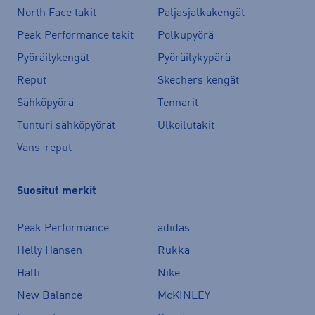
North Face takit
Paljasjalkakengät
Peak Performance takit
Polkupyörä
Pyöräilykengät
Pyöräilykypärä
Reput
Skechers kengät
Sähköpyörä
Tennarit
Tunturi sähköpyörät
Ulkoilutakit
Vans-reput
Suositut merkit
Peak Performance
adidas
Helly Hansen
Rukka
Halti
Nike
New Balance
McKINLEY