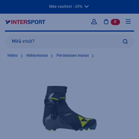
Nike vaatteet -20%
0
tuotetta osto
Kirjaudu sisään
Hiihto
Hiihtomonot
Perinteisen monot