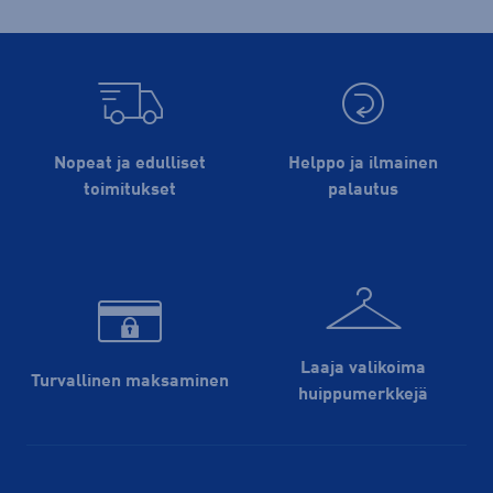
Nopeat ja edulliset
Helppo ja ilmainen
toimitukset
palautus
Laaja valikoima
Turvallinen maksaminen
huippu­merkkejä