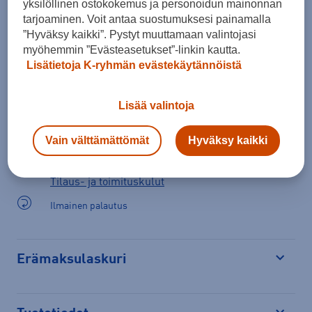
yksilöllinen ostokokemus ja personoidun mainonnan
tarjoaminen. Voit antaa suostumuksesi painamalla
”Hyväksy kaikki”. Pystyt muuttamaan valintojasi
Tarkista saatavuus ja tilaa myymälästä
myöhemmin ”Evästeasetukset”-linkin kautta.
Lisätietoja K-ryhmän evästekäytännöistä
Verkkokauppa:
Ei saatavilla
Myymälät:
Saatavilla
Lisää valintoja
Valitse koko nähdäksesi myymäläsaatavuuden.
Vain välttämättömät
Hyväksy kaikki
Arvioitu toimitusaika 1-3 arkipäivää.
Tilaus- ja toimituskulut
Ilmainen palautus
Erämaksulaskuri
Avaa