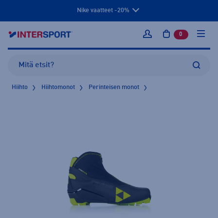
Nike vaatteet -20%
0
tuotetta osto
Kirjaudu sisään
Hiihto
Hiihtomonot
Perinteisen monot