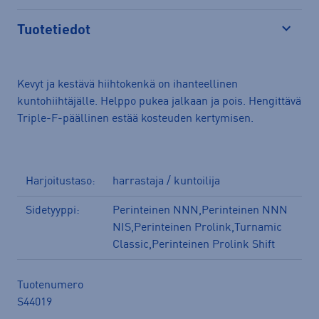
Tuotetiedot
Avaa
Kevyt ja kestävä hiihtokenkä on ihanteellinen
kuntohiihtäjälle. Helppo pukea jalkaan ja pois. Hengittävä
Triple-F-päällinen estää kosteuden kertymisen.
Harjoitustaso:
harrastaja / kuntoilija
Sidetyyppi:
Perinteinen NNN,Perinteinen NNN
NIS,Perinteinen Prolink,Turnamic
Classic,Perinteinen Prolink Shift
Tuotenumero
S44019