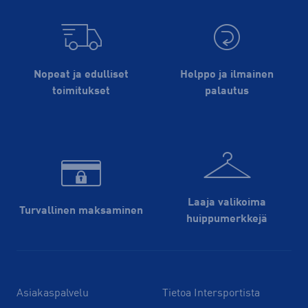
Nopeat ja edulliset
Helppo ja ilmainen
toimitukset
palautus
Laaja valikoima
Turvallinen maksaminen
huippu­merkkejä
Asiakaspalvelu
Tietoa Intersportista