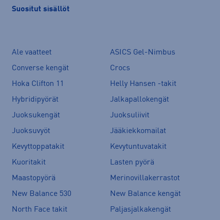
Suositut sisällöt
Ale vaatteet
ASICS Gel-Nimbus
Converse kengät
Crocs
Hoka Clifton 11
Helly Hansen -takit
Hybridipyörät
Jalkapallokengät
Juoksukengät
Juoksuliivit
Juoksuvyöt
Jääkiekkomailat
Kevyttoppatakit
Kevytuntuvatakit
Kuoritakit
Lasten pyörä
Maastopyörä
Merinovillakerrastot
New Balance 530
New Balance kengät
North Face takit
Paljasjalkakengät