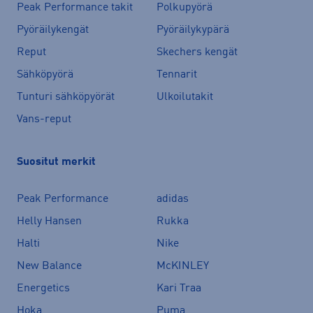
Peak Performance takit
Polkupyörä
Pyöräilykengät
Pyöräilykypärä
Reput
Skechers kengät
Sähköpyörä
Tennarit
Tunturi sähköpyörät
Ulkoilutakit
Vans-reput
Suositut merkit
Peak Performance
adidas
Helly Hansen
Rukka
Halti
Nike
New Balance
McKINLEY
Energetics
Kari Traa
Hoka
Puma