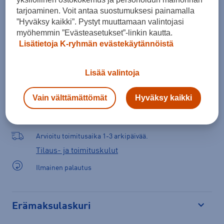
Lisää ostoskoriin
tarjoaminen. Voit antaa suostumuksesi painamalla
”Hyväksy kaikki”. Pystyt muuttamaan valintojasi
myöhemmin ”Evästeasetukset”-linkin kautta.
Lisätietoja K-ryhmän evästekäytännöistä
Tarkista saatavuus ja tilaa myymälästä
Lisää valintoja
Verkkokauppa:
Saatavilla
Myymälät:
Saatavilla
Vain välttämättömät
Hyväksy kaikki
Valitse koko nähdäksesi myymäläsaatavuuden.
Arvioitu toimitusaika 1-3 arkipäivää.
Tilaus- ja toimituskulut
Ilmainen palautus
Erämaksulaskuri
Avaa