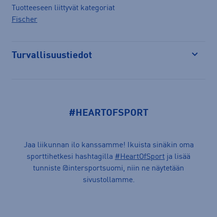
Tuotteeseen liittyvät kategoriat
Fischer
Turvallisuustiedot
Avaa
#HEARTOFSPORT
Jaa liikunnan ilo kanssamme! Ikuista sinäkin oma
sporttihetkesi hashtagilla
#HeartOfSport
ja lisää
tunniste @intersportsuomi, niin ne näytetään
sivustollamme.