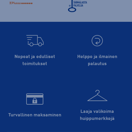
Nopeat ja edulliset
Helppo ja ilmainen
toimitukset
palautus
Laaja valikoima
Turvallinen maksaminen
huippu­merkkejä