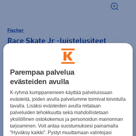
Fischer
Race Skate Jr
-luistelusiteet
49,90 €
Parempaa palvelua
evästeiden avulla
Tätä kokoa jäljellä 1 kpl.
K-ryhmä kumppaneineen käyttää palveluissaan
evästeitä, joiden avulla palvelumme toimivat toivotulla
Lisää ostoskoriin
tavalla. Lisäksi evästeiden avulla mitataan
palveluiden tehokkuutta sekä mahdollistetaan
yksilöllinen ostokokemus ja personoidun mainonnan
tarjoaminen. Voit antaa suostumuksesi painamalla
”Hyväksy kaikki”. Pystyt muuttamaan valintojasi