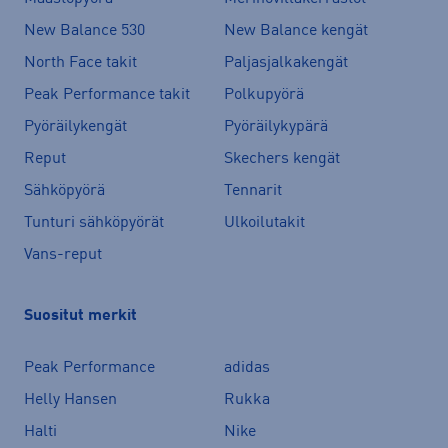
New Balance 530
New Balance kengät
North Face takit
Paljasjalkakengät
Peak Performance takit
Polkupyörä
Pyöräilykengät
Pyöräilykypärä
Reput
Skechers kengät
Sähköpyörä
Tennarit
Tunturi sähköpyörät
Ulkoilutakit
Vans-reput
Suositut merkit
Peak Performance
adidas
Helly Hansen
Rukka
Halti
Nike