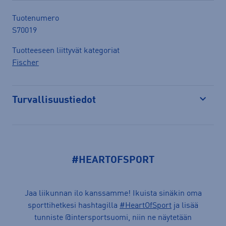
Tuotenumero
S70019
Tuotteeseen liittyvät kategoriat
Fischer
Turvallisuustiedot
Avaa
#HEARTOFSPORT
Jaa liikunnan ilo kanssamme! Ikuista sinäkin oma
sporttihetkesi hashtagilla
#HeartOfSport
ja lisää
tunniste @intersportsuomi, niin ne näytetään