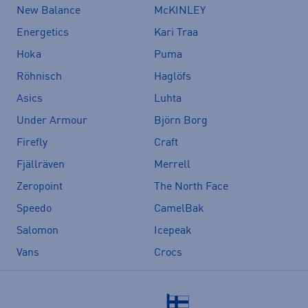
New Balance
McKINLEY
Energetics
Kari Traa
Hoka
Puma
Röhnisch
Haglöfs
Asics
Luhta
Under Armour
Björn Borg
Firefly
Craft
Fjällräven
Merrell
Zeropoint
The North Face
Speedo
CamelBak
Salomon
Icepeak
Vans
Crocs