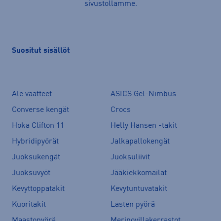
sivustollamme.
Suositut sisällöt
Ale vaatteet
ASICS Gel-Nimbus
Converse kengät
Crocs
Hoka Clifton 11
Helly Hansen -takit
Hybridipyörät
Jalkapallokengät
Juoksukengät
Juoksuliivit
Juoksuvyöt
Jääkiekkomailat
Kevyttoppatakit
Kevytuntuvatakit
Kuoritakit
Lasten pyörä
Maastopyörä
Merinovillakerrastot