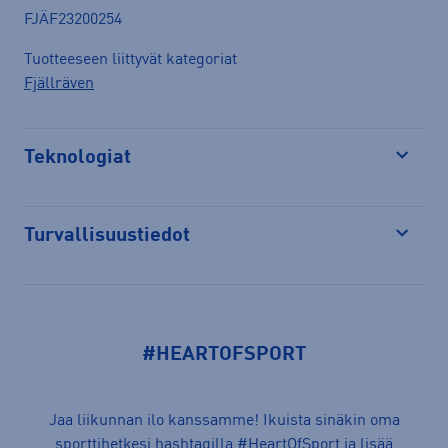
FJÄF23200254
Tuotteeseen liittyvät kategoriat
Fjällräven
Teknologiat
Avaa
Turvallisuustiedot
Avaa
#HEARTOFSPORT
Jaa liikunnan ilo kanssamme! Ikuista sinäkin oma
sporttihetkesi hashtagilla
#HeartOfSport
ja lisää