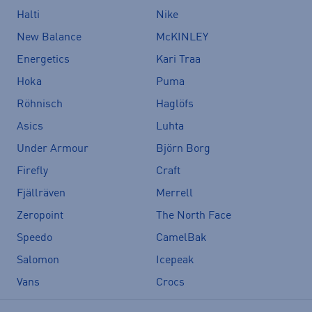
Halti
Nike
New Balance
McKINLEY
Energetics
Kari Traa
Hoka
Puma
Röhnisch
Haglöfs
Asics
Luhta
Under Armour
Björn Borg
Firefly
Craft
Fjällräven
Merrell
Zeropoint
The North Face
Speedo
CamelBak
Salomon
Icepeak
Vans
Crocs