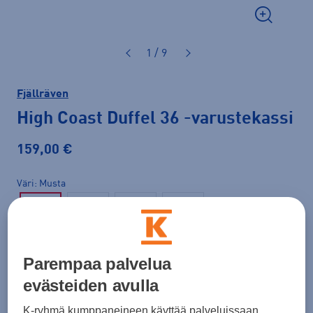
1 / 9
Fjällräven
High Coast Duffel 36
-varustekassi
159,00 €
Väri
Musta
Koko
Parempaa palvelua
ONES
evästeiden avulla
K-ryhmä kumppaneineen käyttää palveluissaan