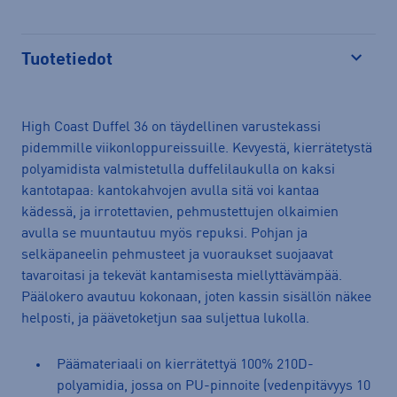
Tuotetiedot
Avaa
High Coast Duffel 36 on täydellinen varustekassi
pidemmille viikonloppureissuille. Kevyestä, kierrätetystä
polyamidista valmistetulla duffelilaukulla on kaksi
kantotapaa: kantokahvojen avulla sitä voi kantaa
kädessä, ja irrotettavien, pehmustettujen olkaimien
avulla se muuntautuu myös repuksi. Pohjan ja
selkäpaneelin pehmusteet ja vuoraukset suojaavat
tavaroitasi ja tekevät kantamisesta miellyttävämpää.
Päälokero avautuu kokonaan, joten kassin sisällön näkee
helposti, ja päävetoketjun saa suljettua lukolla.
Päämateriaali on kierrätettyä 100% 210D-
polyamidia, jossa on PU-pinnoite (vedenpitävyys 10