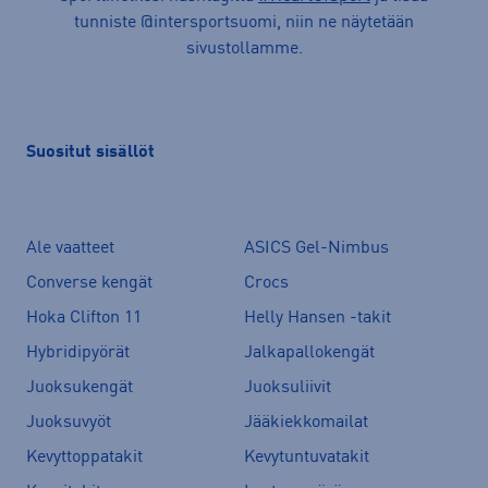
tunniste @intersportsuomi, niin ne näytetään
sivustollamme.
Suositut sisällöt
Ale vaatteet
ASICS Gel-Nimbus
Converse kengät
Crocs
Hoka Clifton 11
Helly Hansen -takit
Hybridipyörät
Jalkapallokengät
Juoksukengät
Juoksuliivit
Juoksuvyöt
Jääkiekkomailat
Kevyttoppatakit
Kevytuntuvatakit