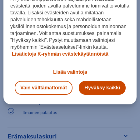
evästeitä, joiden avulla palvelumme toimivat toivotulla
tavalla. Lisäksi evästeiden avulla mitataan
Lisää ostoskoriin
palveluiden tehokkuutta sekä mahdollistetaan
yksilöllinen ostokokemus ja personoidun mainonnan
tarjoaminen. Voit antaa suostumuksesi painamalla
”Hyväksy kaikki”. Pystyt muuttamaan valintojasi
Tarkista saatavuus ja tilaa myymälästä
myöhemmin ”Evästeasetukset”-linkin kautta.
Lisätietoja K-ryhmän evästekäytännöistä
Verkkokauppa:
Saatavilla
Myymälät:
Saatavilla
Lisää valintoja
Valitse koko nähdäksesi myymäläsaatavuuden.
Vain välttämättömät
Hyväksy kaikki
Arvioitu toimitusaika 1-3 arkipäivää.
Tilaus- ja toimituskulut
Ilmainen palautus
Erämaksulaskuri
Avaa