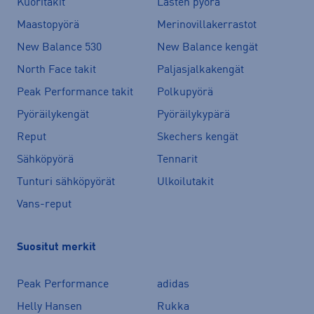
Kuoritakit
Lasten pyörä
Maastopyörä
Merinovillakerrastot
New Balance 530
New Balance kengät
North Face takit
Paljasjalkakengät
Peak Performance takit
Polkupyörä
Pyöräilykengät
Pyöräilykypärä
Reput
Skechers kengät
Sähköpyörä
Tennarit
Tunturi sähköpyörät
Ulkoilutakit
Vans-reput
Suositut merkit
Peak Performance
adidas
Helly Hansen
Rukka