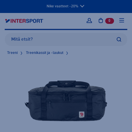
Nike vaatteet -20%
0
tuotetta osto
Kirjaudu sisään
Treeni
Treenikassit ja -laukut