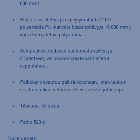
000 mm)
Pohja kierrätettyä ja repeytymätöntä 210D-
polyamidia PU-kalvolla (vedenpitävyys 10 000 mm),
vuori kierrätettyä polyamidia
Kantokahvat kädessä kantamista varten ja
irrotettavat, verkkokankaasta valmistetut
reppuhihnat.
Päälokero avautuu päältä kokonaan, joten laukun
sisällön näkee helposti. Useita vetoketjutaskuja.
Tilavuus: 36 litraa
Paino 560 g
Tuotenumero