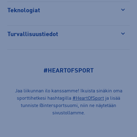
Teknologiat
Avaa
Turvallisuustiedot
Avaa
#HEARTOFSPORT
Jaa liikunnan ilo kanssamme! Ikuista sinäkin oma
sporttihetkesi hashtagilla
#HeartOfSport
ja lisää
tunniste @intersportsuomi, niin ne näytetään
sivustollamme.