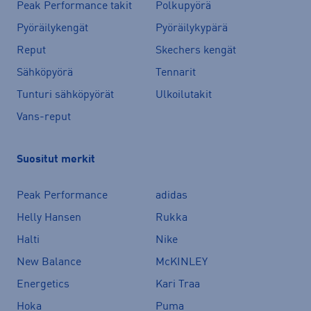
Peak Performance takit
Polkupyörä
Pyöräilykengät
Pyöräilykypärä
Reput
Skechers kengät
Sähköpyörä
Tennarit
Tunturi sähköpyörät
Ulkoilutakit
Vans-reput
Suositut merkit
Peak Performance
adidas
Helly Hansen
Rukka
Halti
Nike
New Balance
McKINLEY
Energetics
Kari Traa
Hoka
Puma