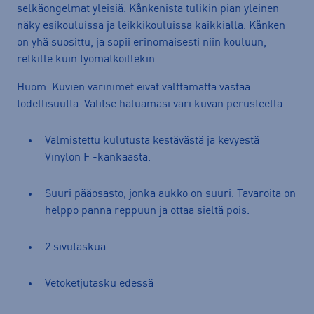
selkäongelmat yleisiä. Kånkenista tulikin pian yleinen
näky esikouluissa ja leikkikouluissa kaikkialla. Kånken
on yhä suosittu, ja sopii erinomaisesti niin kouluun,
retkille kuin työmatkoillekin.
Huom. Kuvien värinimet eivät välttämättä vastaa
todellisuutta. Valitse haluamasi väri kuvan perusteella.
Valmistettu kulutusta kestävästä ja kevyestä
Vinylon F -kankaasta.
Suuri pääosasto, jonka aukko on suuri. Tavaroita on
helppo panna reppuun ja ottaa sieltä pois.
2 sivutaskua
Vetoketjutasku edessä