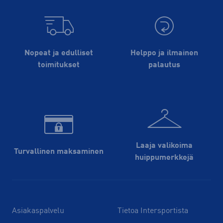
Nopeat ja edulliset
Helppo ja ilmainen
toimitukset
palautus
Laaja valikoima
Turvallinen maksaminen
huippu­merkkejä
Asiakaspalvelu
Tietoa Intersportista