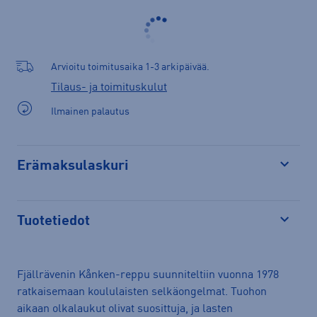
Arvioitu toimitusaika 1-3 arkipäivää.
Tilaus- ja toimituskulut
Ilmainen palautus
Erämaksulaskuri
Avaa
Tuotetiedot
Avaa
Fjällrävenin Kånken-reppu suunniteltiin vuonna 1978
ratkaisemaan koululaisten selkäongelmat. Tuohon
aikaan olkalaukut olivat suosittuja, ja lasten