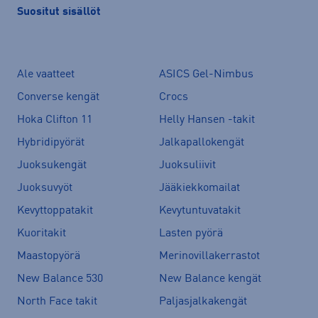
Suositut sisällöt
Ale vaatteet
ASICS Gel-Nimbus
Converse kengät
Crocs
Hoka Clifton 11
Helly Hansen -takit
Hybridipyörät
Jalkapallokengät
Juoksukengät
Juoksuliivit
Juoksuvyöt
Jääkiekkomailat
Kevyttoppatakit
Kevytuntuvatakit
Kuoritakit
Lasten pyörä
Maastopyörä
Merinovillakerrastot
New Balance 530
New Balance kengät
North Face takit
Paljasjalkakengät