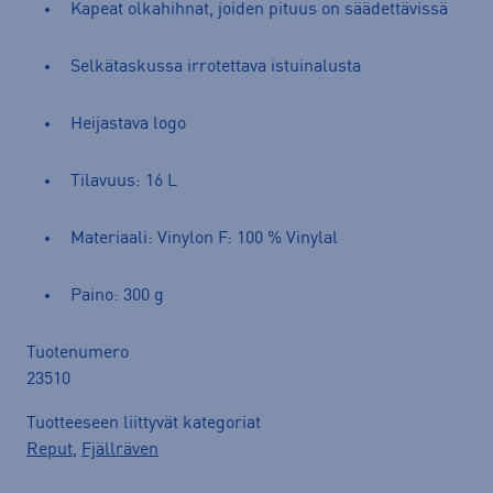
Kapeat olkahihnat, joiden pituus on säädettävissä
Selkätaskussa irrotettava istuinalusta
Heijastava logo
Tilavuus: 16 L
Materiaali: Vinylon F: 100 % Vinylal
Paino: 300 g
Tuotenumero
23510
Tuotteeseen liittyvät kategoriat
Reput
,
Fjällräven