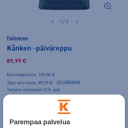
1 / 3
Fjällräven
Kånken
-päiväreppu
89,99 €
Normaalihinta: 109,00 €
Lisätietoa
30pv alin hinta: 89,99 €
Tarjous voimassa 12.8. asti.
Väri
Tummansininen
Parempaa palvelua