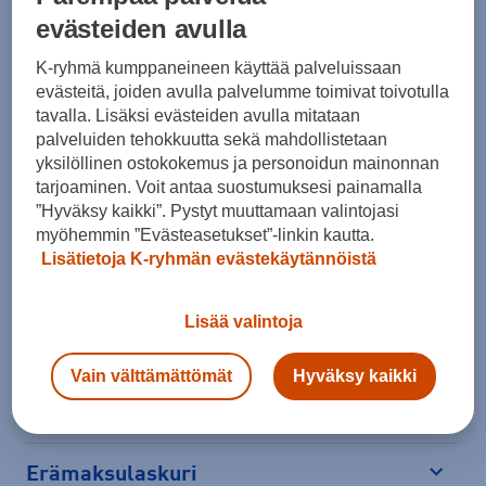
evästeiden avulla
Lisää ostoskoriin
K-ryhmä kumppaneineen käyttää palveluissaan
evästeitä, joiden avulla palvelumme toimivat toivotulla
tavalla. Lisäksi evästeiden avulla mitataan
palveluiden tehokkuutta sekä mahdollistetaan
Tarkista saatavuus ja tilaa myymälästä
yksilöllinen ostokokemus ja personoidun mainonnan
tarjoaminen. Voit antaa suostumuksesi painamalla
Verkkokauppa:
Ei saatavilla
Myymälät:
Saatavilla
”Hyväksy kaikki”. Pystyt muuttamaan valintojasi
myöhemmin ”Evästeasetukset”-linkin kautta.
Valitse koko nähdäksesi myymäläsaatavuuden.
Lisätietoja K-ryhmän evästekäytännöistä
Lisää valintoja
Arvioitu toimitusaika 1-3 arkipäivää.
Tilaus- ja toimituskulut
Vain välttämättömät
Hyväksy kaikki
Ilmainen palautus
Erämaksulaskuri
Avaa