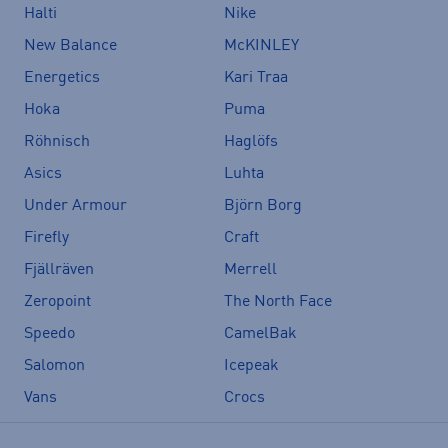
Halti
Nike
New Balance
McKINLEY
Energetics
Kari Traa
Hoka
Puma
Röhnisch
Haglöfs
Asics
Luhta
Under Armour
Björn Borg
Firefly
Craft
Fjällräven
Merrell
Zeropoint
The North Face
Speedo
CamelBak
Salomon
Icepeak
Vans
Crocs