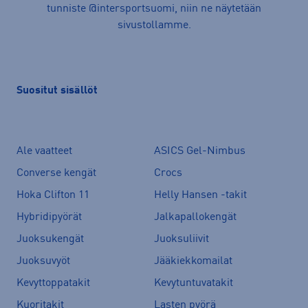
tunniste @intersportsuomi, niin ne näytetään
sivustollamme.
Suositut sisällöt
Ale vaatteet
ASICS Gel-Nimbus
Converse kengät
Crocs
Hoka Clifton 11
Helly Hansen -takit
Hybridipyörät
Jalkapallokengät
Juoksukengät
Juoksuliivit
Juoksuvyöt
Jääkiekkomailat
Kevyttoppatakit
Kevytuntuvatakit
Kuoritakit
Lasten pyörä