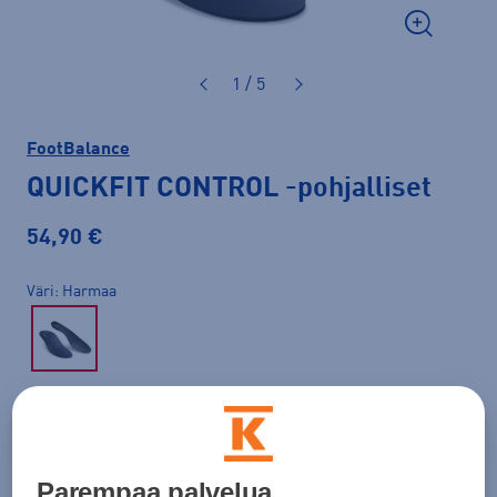
1 / 5
FootBalance
QUICKFIT CONTROL
-pohjalliset
54,90 €
Väri
Harmaa
Koko
35 - 36
37 - 38
39 - 40
41 - 42
45 - 46
47 - 48
Parempaa palvelua