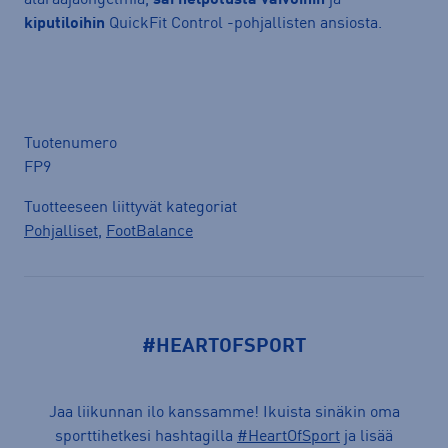
kiputiloihin
QuickFit Control -pohjallisten ansiosta.
Tuotenumero
FP9
Tuotteeseen liittyvät kategoriat
Pohjalliset
,
FootBalance
#HEARTOFSPORT
Jaa liikunnan ilo kanssamme! Ikuista sinäkin oma
sporttihetkesi hashtagilla
#HeartOfSport
ja lisää