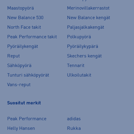
Maastopyörä
Merinovillakerrastot
New Balance 530
New Balance kengät
North Face takit
Paljasjalkakengät
Peak Performance takit
Polkupyörä
Pyöräilykengät
Pyöräilykypärä
Reput
Skechers kengät
Sähköpyörä
Tennarit
Tunturi sähköpyörät
Ulkoilutakit
Vans-reput
Suositut merkit
Peak Performance
adidas
Helly Hansen
Rukka