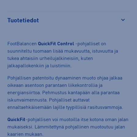
Tuotetiedot
Avaa
FootBalancen
QuickFit Control
-pohjalliset on
suunniteltu tuomaan lisää mukavuutta, istuvuutta ja
tukea ahtaisiin urheilujalkineisiin, kuten
jalkapallokenkiin ja luistimiin.
Pohjallisen patentoitu dynaaminen muoto ohjaa jalkaa
oikeaan asentoon parantaen liikekontrollia ja
energiansiirtoa. Pehmustus kantapään alla parantaa
iskunvaimennusta. Pohjalliset auttavat
ennaltaehkäisemään lajille tyypillisiä rasitusvammoja.
QuickFit
-pohjallisen voi muotoilla itse kotona oman jalan
mukaiseksi. Lämmitettynä pohjallinen muotoutuu jalan
kaarien mukaan.