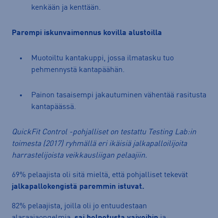
kenkään ja kenttään.
Parempi iskunvaimennus kovilla alustoilla
Muotoiltu kantakuppi, jossa ilmatasku tuo
pehmennystä kantapäähän.
Painon tasaisempi jakautuminen vähentää rasitusta
kantapäässä.
QuickFit Control -pohjalliset on testattu Testing Lab:in
toimesta (2017) ryhmällä eri ikäisiä jalkapalloilijoita
harrastelijoista veikkausliigan pelaajiin.
69% pelaajista oli sitä mieltä, että pohjalliset tekevät
jalkapallokengistä paremmin istuvat.
82% pelaajista, joilla oli jo entuudestaan
alaraajaongelmia,
sai helpotusta vaivoihin
ja