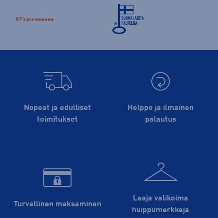
Nopeat ja edulliset
Helppo ja ilmainen
toimitukset
palautus
Laaja valikoima
Turvallinen maksaminen
huippu­merkkejä