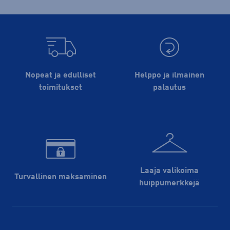
Nopeat ja edulliset
Helppo ja ilmainen
toimitukset
palautus
Laaja valikoima
Turvallinen maksaminen
huippu­merkkejä