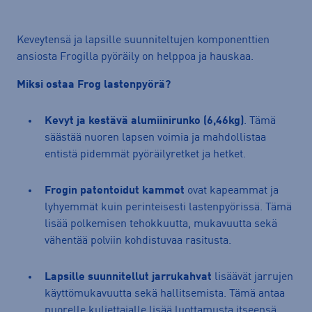
Keveytensä ja lapsille suunniteltujen komponenttien
ansiosta Frogilla pyöräily on helppoa ja hauskaa.
Miksi ostaa Frog lastenpyörä?
Kevyt ja kestävä alumiinirunko (6,46kg)
. Tämä
säästää nuoren lapsen voimia ja mahdollistaa
entistä pidemmät pyöräilyretket ja hetket.
Frogin patentoidut kammet
ovat kapeammat ja
lyhyemmät kuin perinteisesti lastenpyörissä. Tämä
lisää polkemisen tehokkuutta, mukavuutta sekä
vähentää polviin kohdistuvaa rasitusta.
Lapsille suunnitellut jarrukahvat
lisäävät jarrujen
käyttömukavuutta sekä hallitsemista. Tämä antaa
nuorelle kuljettajalle lisää luottamusta itseensä,