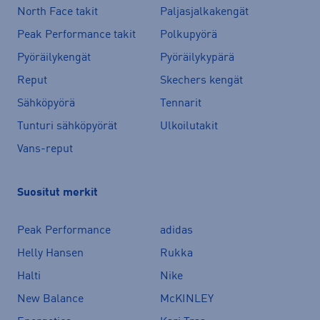
North Face takit
Paljasjalkakengät
Peak Performance takit
Polkupyörä
Pyöräilykengät
Pyöräilykypärä
Reput
Skechers kengät
Sähköpyörä
Tennarit
Tunturi sähköpyörät
Ulkoilutakit
Vans-reput
Suositut merkit
Peak Performance
adidas
Helly Hansen
Rukka
Halti
Nike
New Balance
McKINLEY