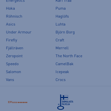
Energetics
Kari Traa
Hoka
Puma
Röhnisch
Haglöfs
Asics
Luhta
Under Armour
Björn Borg
Firefly
Craft
Fjällräven
Merrell
Zeropoint
The North Face
Speedo
CamelBak
Salomon
Icepeak
Vans
Crocs