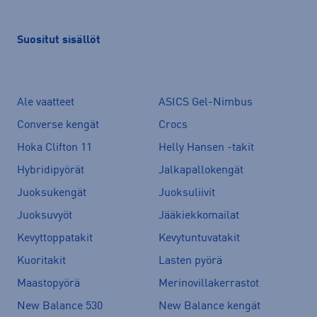
Suositut sisällöt
Ale vaatteet
ASICS Gel-Nimbus
Converse kengät
Crocs
Hoka Clifton 11
Helly Hansen -takit
Hybridipyörät
Jalkapallokengät
Juoksukengät
Juoksuliivit
Juoksuvyöt
Jääkiekkomailat
Kevyttoppatakit
Kevytuntuvatakit
Kuoritakit
Lasten pyörä
Maastopyörä
Merinovillakerrastot
New Balance 530
New Balance kengät