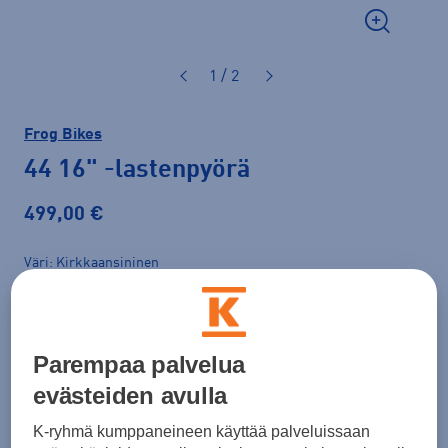
1 / 2
Frog Bikes
44 16"
-lastenpyörä
499,00 €
Väri
Kirkkaansininen
Parempaa palvelua
Lastenpyörän valintaopas
evästeiden avulla
K-ryhmä kumppaneineen käyttää palveluissaan
Lisää ostoskoriin