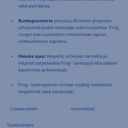
sekä pyöräänsä.
Runkogeometria
perustuu Brunelin yliopiston
urheilututkijoiden tekemään tutkimustyöhön. Frog
rungot ovat suunniteltu nimenomaan lapsen
mittasuhteisiin sopiviksi.
Hasuka ajaa!
Kevyellä, kirkkaan värisellä ja
helposti poljettavalla Frog- lastenpyörällä pääsee
kauemmas ja kovempaa.
Frog- lastenpyörien hintaan sisältyy soittokello,
heijastimet sekä lokasuojat!
Lisävarusteet:
seisontatuki
Tuotenumero