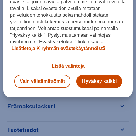
evästeitä, joiden avulla palvelumme toimivat toivotulla
tavalla. Lisäksi evästeiden avulla mitataan
palveluiden tehokkuutta sekä mahdollistetaan
yksilöllinen ostokokemus ja personoidun mainonnan
Tarkista saatavuus ja tilaa myymälästä
tarjoaminen. Voit antaa suostumuksesi painamalla
”Hyväksy kaikki”. Pystyt muuttamaan valintojasi
Verkkokauppa:
Ei saatavilla
Myymälät:
Saatavilla
myöhemmin ”Evästeasetukset”-linkin kautta.
Lisätietoja K-ryhmän evästekäytännöistä
Valitse koko nähdäksesi myymäläsaatavuuden.
Lisää valintoja
Arvioitu toimitusaika 1-3 arkipäivää.
Vain välttämättömät
Hyväksy kaikki
Tilaus- ja toimituskulut
Erämaksulaskuri
Avaa
Tuotetiedot
Avaa