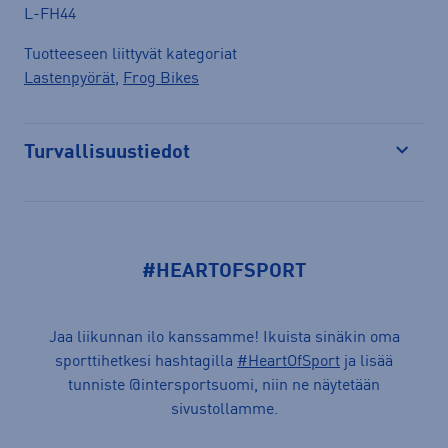
L-FH44
Tuotteeseen liittyvät kategoriat
Lastenpyörät
,
Frog Bikes
Turvallisuustiedot
Avaa
#HEARTOFSPORT
Jaa liikunnan ilo kanssamme! Ikuista sinäkin oma
sporttihetkesi hashtagilla
#HeartOfSport
ja lisää
tunniste @intersportsuomi, niin ne näytetään
sivustollamme.