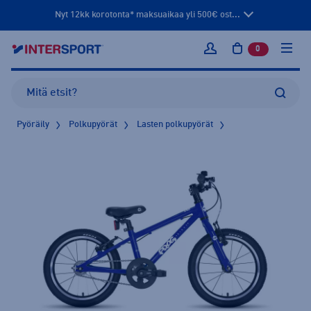
Nyt 12kk korotonta* maksuaikaa yli 500€ ost...
0
tuotetta osto
Kirjaudu sisään
Pyöräily
Polkupyörät
Lasten polkupyörät