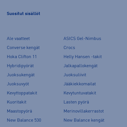
Suositut sisällöt
Ale vaatteet
ASICS Gel-Nimbus
Converse kengät
Crocs
Hoka Clifton 11
Helly Hansen -takit
Hybridipyörät
Jalkapallokengät
Juoksukengät
Juoksuliivit
Juoksuvyöt
Jääkiekkomailat
Kevyttoppatakit
Kevytuntuvatakit
Kuoritakit
Lasten pyörä
Maastopyörä
Merinovillakerrastot
New Balance 530
New Balance kengät