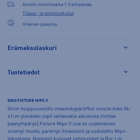
Arvioitu toimitusaika 1-3 arkipäivää.
Tilaus- ja toimituskulut
Ilmainen palautus
Erämaksulaskuri
Avaa
Tuotetiedot
Avaa
GIRO FIXTURE MIPS II
Giron huippusuosittu maastokypäräYksi unisize koko 54-
61cm yleiskoko sopii valtaosalle aikuisista (mittaa
paanympärys).Fixture Mips II:ssa on uudenlainen
sirompi muoto, parempi ilmastointi ja uudistettu Mips-
teknologia. Nopeasti kuivuvat pehmusteet ja Roc Loc