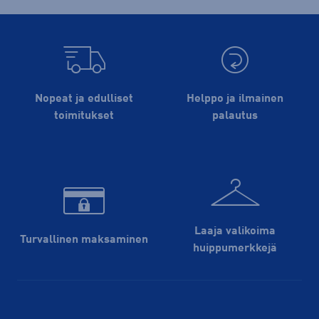
Nopeat ja edulliset
Helppo ja ilmainen
toimitukset
palautus
Laaja valikoima
Turvallinen maksaminen
huippu­merkkejä