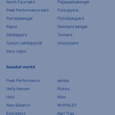
North Face takit
Paljasjalkakengät
Peak Performance takit
Polkupyörä
Pyöräilykengät
Pyöräilykypärä
Reput
Skechers kengät
Sähköpyörä
Tennarit
Tunturi sähköpyörät
Ulkoilutakit
Vans-reput
Suositut merkit
Peak Performance
adidas
Helly Hansen
Rukka
Halti
Nike
New Balance
McKINLEY
Energetics
Kari Traa