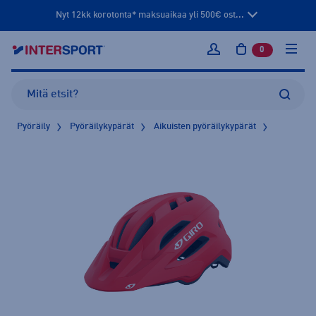
Nyt 12kk korotonta* maksuaikaa yli 500€ ost...
0
tuotetta osto
Kirjaudu sisään
Pyöräily
Pyöräilykypärät
Aikuisten pyöräilykypärät