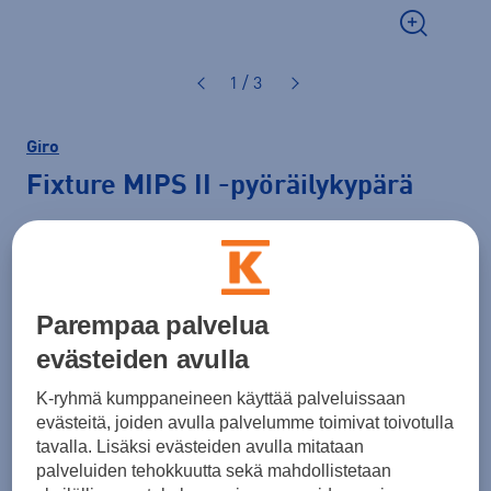
1 / 3
Giro
Fixture MIPS II
-pyöräilykypärä
109,95 €
Väri
Punainen
Parempaa palvelua
evästeiden avulla
K-ryhmä kumppaneineen käyttää palveluissaan
evästeitä, joiden avulla palvelumme toimivat toivotulla
tavalla. Lisäksi evästeiden avulla mitataan
palveluiden tehokkuutta sekä mahdollistetaan