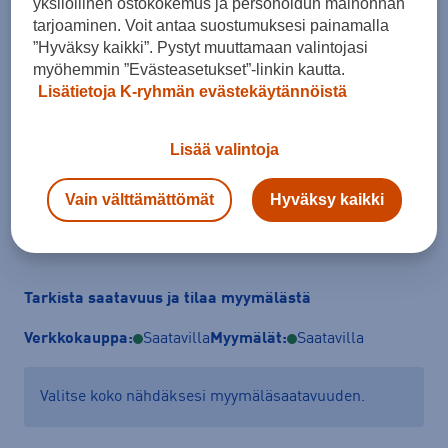
yksilöllinen ostokokemus ja personoidun mainonnan
tarjoaminen. Voit antaa suostumuksesi painamalla
”Hyväksy kaikki”. Pystyt muuttamaan valintojasi
Koko
myöhemmin ”Evästeasetukset”-linkin kautta.
54 - 61
Lisätietoja K-ryhmän evästekäytännöistä
Pyöräilykypärän valintaopas
Lisää valintoja
Vain välttämättömät
Hyväksy kaikki
Lisää ostoskoriin
Tarkista saatavuus ja tilaa myymälästä
Verkkokauppa:
Saatavilla
Myymälät:
Saatavilla
Valitse koko nähdäksesi myymäläsaatavuuden.