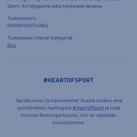
Sport -kiristyspanta sekä heijastava takaosa.
Tuotenumero
GIROKY2407149842
Tuotteeseen liittyvät kategoriat
Giro
#HEARTOFSPORT
Jaa liikunnan ilo kanssamme! Ikuista sinäkin oma
sporttihetkesi hashtagilla
#HeartOfSport
ja lisää
tunniste @intersportsuomi, niin ne näytetään
sivustollamme.