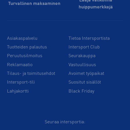
Laaja valikoima
Turvallinen maksaminen
huippu­merkkejä
Asiakaspalvelu
Tietoa Intersportista
Tuotteiden palautus
Intersport Club
Peruutusilmoitus
Seurakauppa
Reklamaatio
Vastuullisuus
Tilaus- ja toimitusehdot
Avoimet työpaikat
Intersport-tili
Suositut sisällöt
Lahjakortti
Black Friday
Seuraa intersportia: