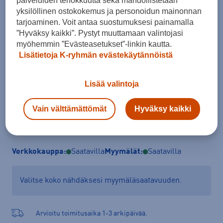
palveluiden tehokkuutta sekä mahdollistetaan
Koko
yksilöllinen ostokokemus ja personoidun mainonnan
tarjoaminen. Voit antaa suostumuksesi painamalla
S
M
L
XL
”Hyväksy kaikki”. Pystyt muuttamaan valintojasi
myöhemmin ”Evästeasetukset”-linkin kautta.
Pyöräilykypärän valintaopas
Lisätietoja K-ryhmän evästekäytännöistä
Lisää valintoja
Lisää ostoskoriin
Vain välttämättömät
Hyväksy kaikki
Tarkista saatavuus ja tilaa myymälästä
Verkkokauppa:
Saatavilla
Myymälät:
Saatavilla
Valitse koko nähdäksesi myymäläsaatavuuden.
Arvioitu toimitusaika 1-3 arkipäivää.