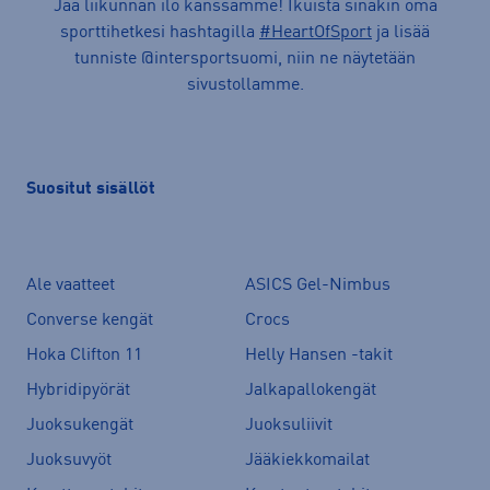
Jaa liikunnan ilo kanssamme! Ikuista sinäkin oma
sporttihetkesi hashtagilla
#HeartOfSport
ja lisää
tunniste @intersportsuomi, niin ne näytetään
sivustollamme.
Suositut sisällöt
Ale vaatteet
ASICS Gel-Nimbus
Converse kengät
Crocs
Hoka Clifton 11
Helly Hansen -takit
Hybridipyörät
Jalkapallokengät
Juoksukengät
Juoksuliivit
Juoksuvyöt
Jääkiekkomailat