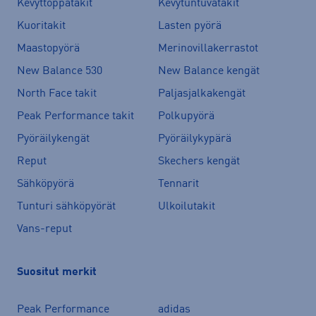
Kevyttoppatakit
Kevytuntuvatakit
Kuoritakit
Lasten pyörä
Maastopyörä
Merinovillakerrastot
New Balance 530
New Balance kengät
North Face takit
Paljasjalkakengät
Peak Performance takit
Polkupyörä
Pyöräilykengät
Pyöräilykypärä
Reput
Skechers kengät
Sähköpyörä
Tennarit
Tunturi sähköpyörät
Ulkoilutakit
Vans-reput
Suositut merkit
Peak Performance
adidas