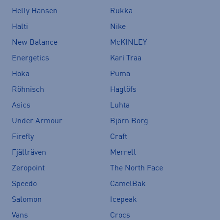
Helly Hansen
Rukka
Halti
Nike
New Balance
McKINLEY
Energetics
Kari Traa
Hoka
Puma
Röhnisch
Haglöfs
Asics
Luhta
Under Armour
Björn Borg
Firefly
Craft
Fjällräven
Merrell
Zeropoint
The North Face
Speedo
CamelBak
Salomon
Icepeak
Vans
Crocs