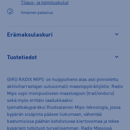
Tilaus- ja toimituskulut
Ilmainen palautus
Erämaksulaskuri
Avaa
Tuotetiedot
Avaa
GIRO RADIX MIPS on huippuhieno alas asti pinnoitettu
aktiiviharrastajan uutuusmalli maastopyöräilijöille. Radix
Mips sopii monipuoliseen maastoajoon (trail/enduro)
sekä myös erittäin laadukkaaksi
työmatkakypäräksi.Ruotsalainen Mips-teknologia, jossa
kypärän sisäpinta pääsee liukumaan, vähentää
kaatumisissa päähän kohdistuvaa kiertovoimaa ja tekee
kypärästi tutkitusti turvallisemman. Radix Mipsissä