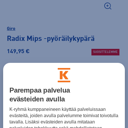
Giro
Radix Mips
-pyöräilykypärä
149,95 €
SUOSITTELEMME
Väri
Musta
Parempaa palvelua
evästeiden avulla
K-ryhmä kumppaneineen käyttää palveluissaan
evästeitä, joiden avulla palvelumme toimivat toivotulla
tavalla. Lisäksi evästeiden avulla mitataan