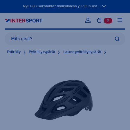
Nyt 12kk korotonta* maksuaikaa yli 500€ ost...
0
tuotetta osto
Kirjaudu sisään
Pyöräily
Pyöräilykypärät
Lasten pyöräilykypärät