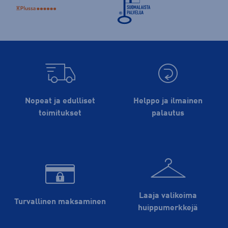
Nopeat ja edulliset
Helppo ja ilmainen
toimitukset
palautus
Laaja valikoima
Turvallinen maksaminen
huippu­merkkejä