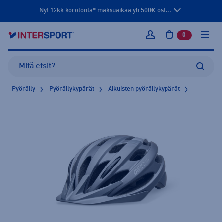
Nyt 12kk korotonta* maksuaikaa yli 500€ ost...
0
tuotetta osto
Kirjaudu sisään
Pyöräily
Pyöräilykypärät
Aikuisten pyöräilykypärät