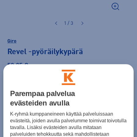
1 / 3
Giro
Revel
-pyöräilykypärä
59,95 €
Väri
Vaaleanharmaa
Parempaa palvelua
evästeiden avulla
K-ryhmä kumppaneineen käyttää palveluissaan
evästeitä, joiden avulla palvelumme toimivat toivotulla
tavalla. Lisäksi evästeiden avulla mitataan
Koko
palveluiden tehokkuutta sekä mahdollistetaan