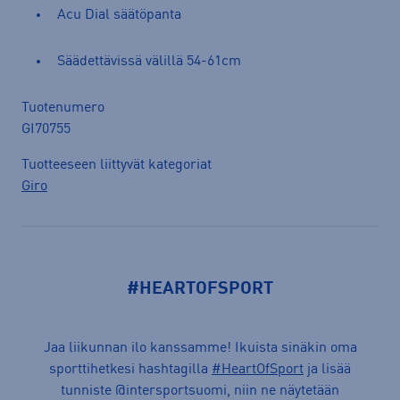
Acu Dial säätöpanta
Säädettävissä välillä 54-61cm
Tuotenumero
GI70755
Tuotteeseen liittyvät kategoriat
Giro
#HEARTOFSPORT
Jaa liikunnan ilo kanssamme! Ikuista sinäkin oma
sporttihetkesi hashtagilla
#HeartOfSport
ja lisää
tunniste @intersportsuomi, niin ne näytetään