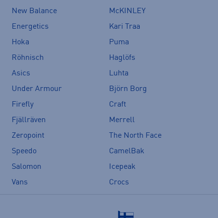
New Balance
McKINLEY
Energetics
Kari Traa
Hoka
Puma
Röhnisch
Haglöfs
Asics
Luhta
Under Armour
Björn Borg
Firefly
Craft
Fjällräven
Merrell
Zeropoint
The North Face
Speedo
CamelBak
Salomon
Icepeak
Vans
Crocs