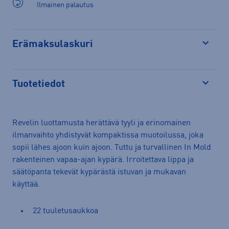
Ilmainen palautus
Erämaksulaskuri
Avaa
Tuotetiedot
Avaa
Revelin luottamusta herättävä tyyli ja erinomainen
ilmanvaihto yhdistyvät kompaktissa muotoilussa, joka
sopii lähes ajoon kuin ajoon. Tuttu ja turvallinen In Mold
rakenteinen vapaa-ajan kypärä. Irroitettava lippa ja
säätöpanta tekevät kypärästä istuvan ja mukavan
käyttää.
22 tuuletusaukkoa