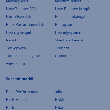
Maastopyörä
Merinovillakerrastot
New Balance 530
New Balance kengät
North Face takit
Paljasjalkakengät
Peak Performance takit
Polkupyörä
Pyöräilykengät
Pyöräilykypärä
Reput
Skechers kengät
Sähköpyörä
Tennarit
Tunturi sähköpyörät
Ulkoilutakit
Vans-reput
Suositut merkit
Peak Performance
adidas
Helly Hansen
Rukka
Halti
Nike