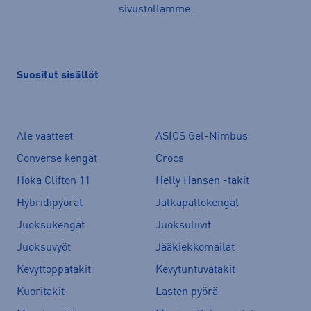
sivustollamme.
Suositut sisällöt
Ale vaatteet
ASICS Gel-Nimbus
Converse kengät
Crocs
Hoka Clifton 11
Helly Hansen -takit
Hybridipyörät
Jalkapallokengät
Juoksukengät
Juoksuliivit
Juoksuvyöt
Jääkiekkomailat
Kevyttoppatakit
Kevytuntuvatakit
Kuoritakit
Lasten pyörä