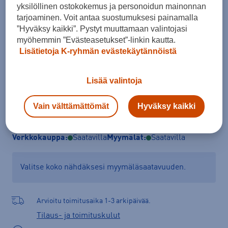
yksilöllinen ostokokemus ja personoidun mainonnan
M-L
tarjoaminen. Voit antaa suostumuksesi painamalla
Pyöräilykypärän valintaopas
”Hyväksy kaikki”. Pystyt muuttamaan valintojasi
myöhemmin ”Evästeasetukset”-linkin kautta.
Lisätietoja K-ryhmän evästekäytännöistä
Lisää ostoskoriin
Lisää valintoja
Vain välttämättömät
Hyväksy kaikki
Tarkista saatavuus ja tilaa myymälästä
Verkkokauppa:
Saatavilla
Myymälät:
Saatavilla
Valitse koko nähdäksesi myymäläsaatavuuden.
Arvioitu toimitusaika 1-3 arkipäivää.
Tilaus- ja toimituskulut