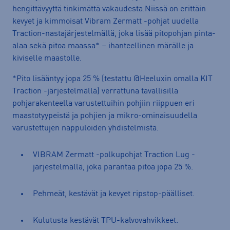
hengittävyyttä tinkimättä vakaudesta.Niissä on erittäin
kevyet ja kimmoisat Vibram Zermatt -pohjat uudella
Traction-nastajärjestelmällä, joka lisää pitopohjan pinta-
alaa sekä pitoa maassa* – ihanteellinen märälle ja
kiviselle maastolle.
*Pito lisääntyy jopa 25 % (testattu @Heeluxin omalla KIT
Traction -järjestelmällä) verrattuna tavallisilla
pohjarakenteella varustettuihin pohjiin riippuen eri
maastotyypeistä ja pohjien ja mikro-ominaisuudella
varustettujen nappuloiden yhdistelmistä.
VIBRAM Zermatt -polkupohjat Traction Lug -
järjestelmällä, joka parantaa pitoa jopa 25 %.
Pehmeät, kestävät ja kevyet ripstop-päälliset.
Kulutusta kestävät TPU-kalvovahvikkeet.