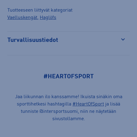
Tuotteeseen liittyvät kategoriat
Vaelluskengät
,
Haglöfs
Turvallisuustiedot
Avaa
#HEARTOFSPORT
Jaa liikunnan ilo kanssamme! Ikuista sinäkin oma
sporttihetkesi hashtagilla
#HeartOfSport
ja lisää
tunniste @intersportsuomi, niin ne näytetään
sivustollamme.