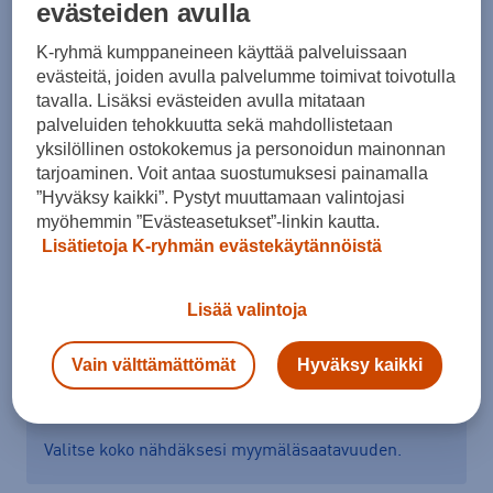
evästeiden avulla
Koko
K-ryhmä kumppaneineen käyttää palveluissaan
41 ⅓
42
42 ⅔
43 ⅓
44
44 ⅔
45 ⅓
evästeitä, joiden avulla palvelumme toimivat toivotulla
tavalla. Lisäksi evästeiden avulla mitataan
46
46 ⅔
47 ⅓
palveluiden tehokkuutta sekä mahdollistetaan
yksilöllinen ostokokemus ja personoidun mainonnan
Kokotaulukko
tarjoaminen. Voit antaa suostumuksesi painamalla
”Hyväksy kaikki”. Pystyt muuttamaan valintojasi
myöhemmin ”Evästeasetukset”-linkin kautta.
Lisää ostoskoriin
Lisätietoja K-ryhmän evästekäytännöistä
Lisää valintoja
Tarkista saatavuus ja tilaa myymälästä
Vain välttämättömät
Hyväksy kaikki
Verkkokauppa:
Saatavilla
Myymälät:
Saatavilla
Valitse koko nähdäksesi myymäläsaatavuuden.