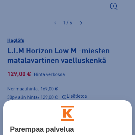
1 / 6
Haglöfs
L.I.M Horizon Low M
-miesten
matalavartinen vaelluskenkä
129,00 €
Hinta verkossa
Normaalihinta: 169,00 €
Lisätietoa
30pv alin hinta: 129,00 €
Väri
Musta
Parempaa palvelua