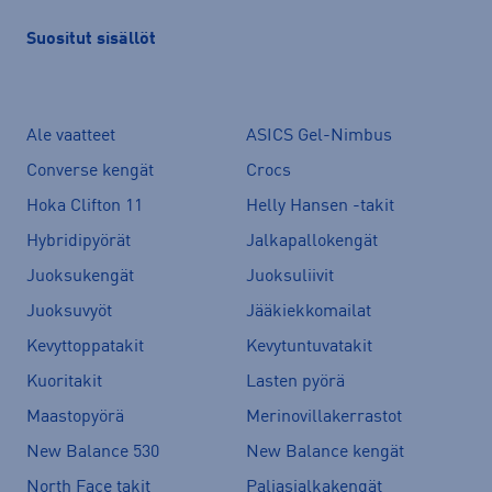
Suositut sisällöt
Ale vaatteet
ASICS Gel-Nimbus
Converse kengät
Crocs
Hoka Clifton 11
Helly Hansen -takit
Hybridipyörät
Jalkapallokengät
Juoksukengät
Juoksuliivit
Juoksuvyöt
Jääkiekkomailat
Kevyttoppatakit
Kevytuntuvatakit
Kuoritakit
Lasten pyörä
Maastopyörä
Merinovillakerrastot
New Balance 530
New Balance kengät
North Face takit
Paljasjalkakengät