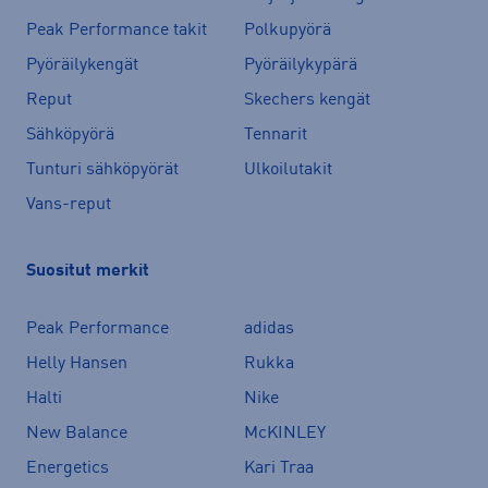
Peak Performance takit
Polkupyörä
Pyöräilykengät
Pyöräilykypärä
Reput
Skechers kengät
Sähköpyörä
Tennarit
Tunturi sähköpyörät
Ulkoilutakit
Vans-reput
Suositut merkit
Peak Performance
adidas
Helly Hansen
Rukka
Halti
Nike
New Balance
McKINLEY
Energetics
Kari Traa