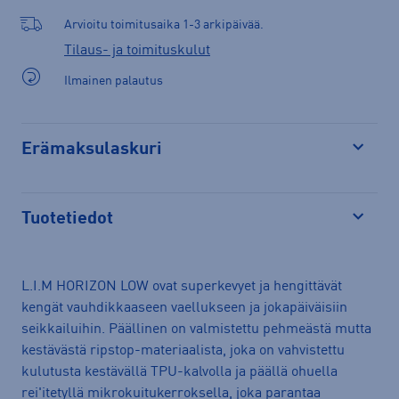
Arvioitu toimitusaika 1-3 arkipäivää.
Tilaus- ja toimituskulut
Ilmainen palautus
Erämaksulaskuri
Avaa
Tuotetiedot
Avaa
L.I.M HORIZON LOW ovat superkevyet ja hengittävät
kengät vauhdikkaaseen vaellukseen ja jokapäiväisiin
seikkailuihin. Päällinen on valmistettu pehmeästä mutta
kestävästä ripstop-materiaalista, joka on vahvistettu
kulutusta kestävällä TPU-kalvolla ja päällä ohuella
rei'itetyllä mikrokuitukerroksella, joka parantaa