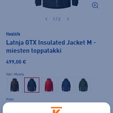
1 / 2
Haglöfs
Latnja GTX Insulated Jacket M
-
miesten toppatakki
499,00 €
Väri
Musta
Koko
S
M
XL