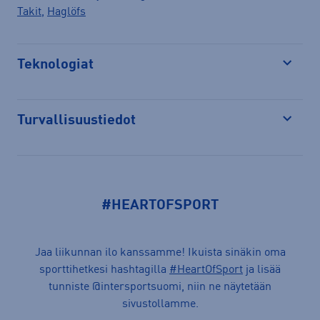
Takit
,
Haglöfs
Teknologiat
Avaa
Turvallisuustiedot
Avaa
#HEARTOFSPORT
Jaa liikunnan ilo kanssamme! Ikuista sinäkin oma
sporttihetkesi hashtagilla
#HeartOfSport
ja lisää
tunniste @intersportsuomi, niin ne näytetään
sivustollamme.