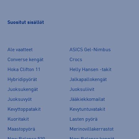
Suositut sisällöt
Ale vaatteet
ASICS Gel-Nimbus
Converse kengät
Crocs
Hoka Clifton 11
Helly Hansen -takit
Hybridipyörät
Jalkapallokengät
Juoksukengät
Juoksuliivit
Juoksuvyöt
Jääkiekkomailat
Kevyttoppatakit
Kevytuntuvatakit
Kuoritakit
Lasten pyörä
Maastopyörä
Merinovillakerrastot