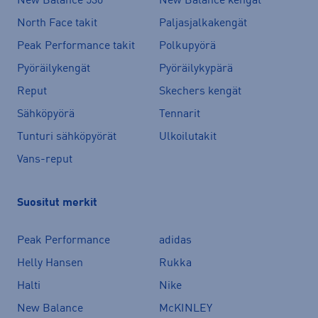
New Balance 530
New Balance kengät
North Face takit
Paljasjalkakengät
Peak Performance takit
Polkupyörä
Pyöräilykengät
Pyöräilykypärä
Reput
Skechers kengät
Sähköpyörä
Tennarit
Tunturi sähköpyörät
Ulkoilutakit
Vans-reput
Suositut merkit
Peak Performance
adidas
Helly Hansen
Rukka
Halti
Nike
New Balance
McKINLEY