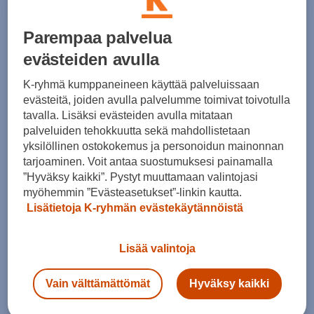
Kokotaulukko
Parempaa palvelua
evästeiden avulla
Lisää ostoskoriin
K-ryhmä kumppaneineen käyttää palveluissaan
evästeitä, joiden avulla palvelumme toimivat toivotulla
tavalla. Lisäksi evästeiden avulla mitataan
palveluiden tehokkuutta sekä mahdollistetaan
Tarkista saatavuus ja tilaa myymälästä
yksilöllinen ostokokemus ja personoidun mainonnan
tarjoaminen. Voit antaa suostumuksesi painamalla
Verkkokauppa:
Saatavilla
Myymälät:
Saatavilla
”Hyväksy kaikki”. Pystyt muuttamaan valintojasi
myöhemmin ”Evästeasetukset”-linkin kautta.
Valitse koko nähdäksesi myymäläsaatavuuden.
Lisätietoja K-ryhmän evästekäytännöistä
Lisää valintoja
Arvioitu toimitusaika 1-3 arkipäivää.
Tilaus- ja toimituskulut
Vain välttämättömät
Hyväksy kaikki
Ilmainen palautus