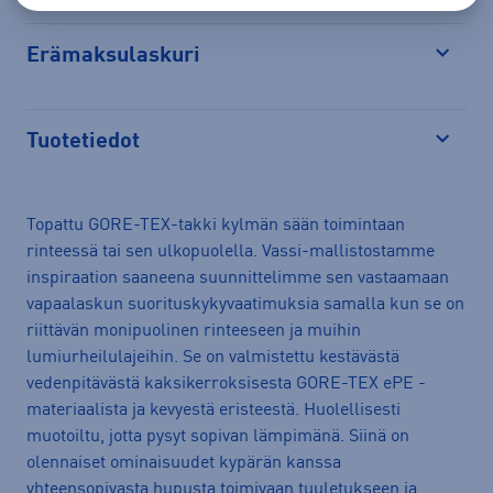
Erämaksulaskuri
Avaa
Tuotetiedot
Avaa
Topattu GORE-TEX-takki kylmän sään toimintaan
rinteessä tai sen ulkopuolella. Vassi-mallistostamme
inspiraation saaneena suunnittelimme sen vastaamaan
vapaalaskun suorituskykyvaatimuksia samalla kun se on
riittävän monipuolinen rinteeseen ja muihin
lumiurheilulajeihin. Se on valmistettu kestävästä
vedenpitävästä kaksikerroksisesta GORE-TEX ePE -
materiaalista ja kevyestä eristeestä. Huolellisesti
muotoiltu, jotta pysyt sopivan lämpimänä. Siinä on
olennaiset ominaisuudet kypärän kanssa
yhteensopivasta hupusta toimivaan tuuletukseen ja