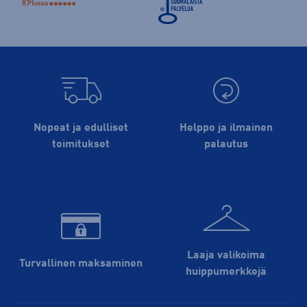
Nopeat ja edulliset
Helppo ja ilmainen
toimitukset
palautus
Laaja valikoima
Turvallinen maksaminen
huippu­merkkejä