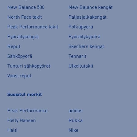
New Balance 530
New Balance kengät
North Face takit
Paljasjalkakengät
Peak Performance takit
Polkupyörä
Pyöräilykengät
Pyöräilykypärä
Reput
Skechers kengät
Sähköpyörä
Tennarit
Tunturi sähköpyörät
Ulkoilutakit
Vans-reput
Suositut merkit
Peak Performance
adidas
Helly Hansen
Rukka
Halti
Nike