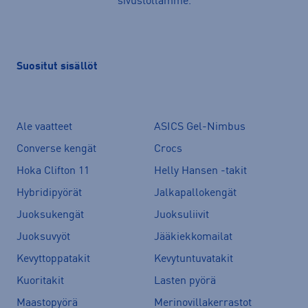
sivustollamme.
Suositut sisällöt
Ale vaatteet
ASICS Gel-Nimbus
Converse kengät
Crocs
Hoka Clifton 11
Helly Hansen -takit
Hybridipyörät
Jalkapallokengät
Juoksukengät
Juoksuliivit
Juoksuvyöt
Jääkiekkomailat
Kevyttoppatakit
Kevytuntuvatakit
Kuoritakit
Lasten pyörä
Maastopyörä
Merinovillakerrastot