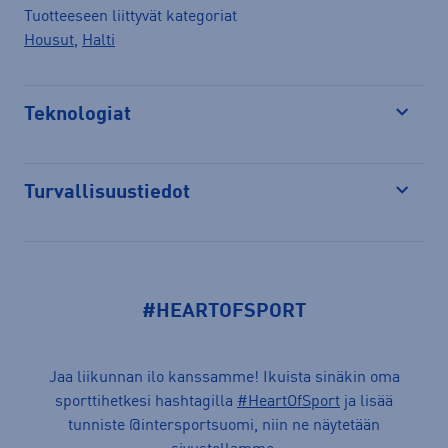
Tuotteeseen liittyvät kategoriat
Housut
,
Halti
Teknologiat
Avaa
Turvallisuustiedot
Avaa
#HEARTOFSPORT
Jaa liikunnan ilo kanssamme! Ikuista sinäkin oma
sporttihetkesi hashtagilla
#HeartOfSport
ja lisää
tunniste @intersportsuomi, niin ne näytetään