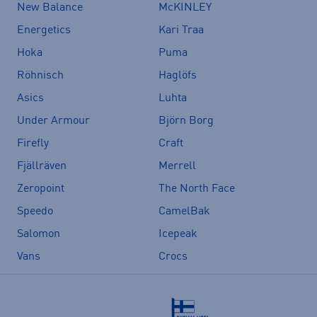
New Balance
McKINLEY
Energetics
Kari Traa
Hoka
Puma
Röhnisch
Haglöfs
Asics
Luhta
Under Armour
Björn Borg
Firefly
Craft
Fjällräven
Merrell
Zeropoint
The North Face
Speedo
CamelBak
Salomon
Icepeak
Vans
Crocs