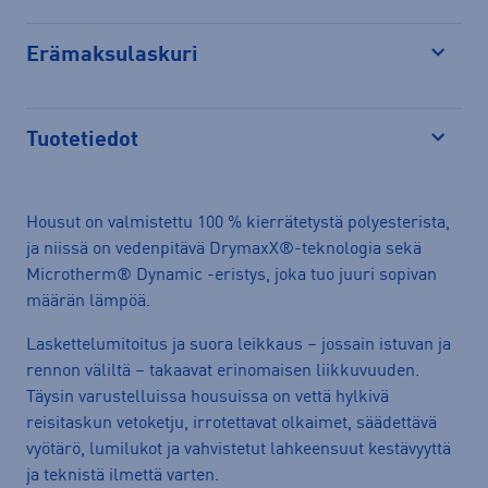
Erämaksulaskuri
Avaa
Tuotetiedot
Avaa
Housut on valmistettu 100 % kierrätetystä polyesterista,
ja niissä on vedenpitävä DrymaxX®-teknologia sekä
Microtherm® Dynamic -eristys, joka tuo juuri sopivan
määrän lämpöä.
Laskettelumitoitus ja suora leikkaus – jossain istuvan ja
rennon väliltä – takaavat erinomaisen liikkuvuuden.
Täysin varustelluissa housuissa on vettä hylkivä
reisitaskun vetoketju, irrotettavat olkaimet, säädettävä
vyötärö, lumilukot ja vahvistetut lahkeensuut kestävyyttä
ja teknistä ilmettä varten.