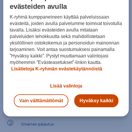
evästeiden avulla
Kokotaulukko
K-ryhmä kumppaneineen käyttää palveluissaan
evästeitä, joiden avulla palvelumme toimivat toivotulla
tavalla. Lisäksi evästeiden avulla mitataan
Lisää ostoskoriin
palveluiden tehokkuutta sekä mahdollistetaan
yksilöllinen ostokokemus ja personoidun mainonnan
tarjoaminen. Voit antaa suostumuksesi painamalla
”Hyväksy kaikki”. Pystyt muuttamaan valintojasi
Tarkista saatavuus ja tilaa myymälästä
myöhemmin ”Evästeasetukset”-linkin kautta.
Lisätietoja K-ryhmän evästekäytännöistä
Verkkokauppa:
Saatavilla
Myymälät:
Saatavilla
Lisää valintoja
Valitse koko nähdäksesi myymäläsaatavuuden.
Vain välttämättömät
Hyväksy kaikki
Arvioitu toimitusaika 1-3 arkipäivää.
Tilaus- ja toimituskulut
Ilmainen palautus