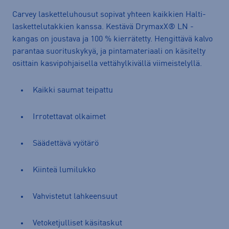
Carvey lasketteluhousut sopivat yhteen kaikkien Halti-
laskettelutakkien kanssa. Kestävä DrymaxX® LN -
kangas on joustava ja 100 % kierrätetty. Hengittävä kalvo
parantaa suorituskykyä, ja pintamateriaali on käsitelty
osittain kasvipohjaisella vettähylkivällä viimeistelyllä.
Kaikki saumat teipattu
Irrotettavat olkaimet
Säädettävä vyötärö
Kiinteä lumilukko
Vahvistetut lahkeensuut
Vetoketjulliset käsitaskut