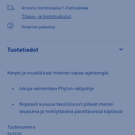
Arvioitu toimitusaika 1-3 arkipäivää.
Tilaus- ja toimituskulut
Ilmainen palautus
Tuotetiedot
Avaa
Kevyet ja muodikkaat miesten vapaa-ajankengät.
Iskuja vaimentava Phylon-välipohja
Nopeasti kuivuva tekstiilivuori pitävät menon
tasaisena ja miellyttävänä päivittäisessä käytössä
Tuotenumero
542131