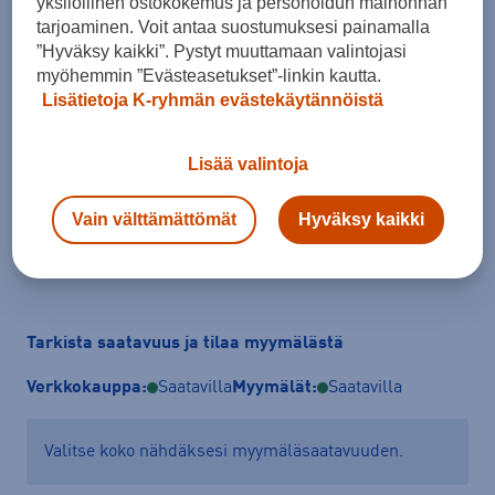
yksilöllinen ostokokemus ja personoidun mainonnan
Koko
tarjoaminen. Voit antaa suostumuksesi painamalla
”Hyväksy kaikki”. Pystyt muuttamaan valintojasi
40
41
42
43
44
45
46
myöhemmin ”Evästeasetukset”-linkin kautta.
Lisätietoja K-ryhmän evästekäytännöistä
47
48
49
Kokotaulukko
Lisää valintoja
Vain välttämättömät
Hyväksy kaikki
Lisää ostoskoriin
Tarkista saatavuus ja tilaa myymälästä
Verkkokauppa:
Saatavilla
Myymälät:
Saatavilla
Valitse koko nähdäksesi myymäläsaatavuuden.