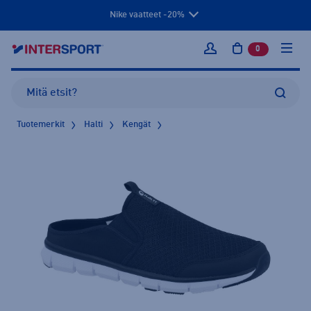
Nike vaatteet -20%
0
tuotetta osto
Kirjaudu sisään
Tuotemerkit
Halti
Kengät