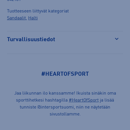
Tuotteeseen liittyvät kategoriat
Sandaalit
,
Halti
Turvallisuustiedot
Avaa
#HEARTOFSPORT
Jaa liikunnan ilo kanssamme! Ikuista sinäkin oma
sporttihetkesi hashtagilla
#HeartOfSport
ja lisää
tunniste @intersportsuomi, niin ne näytetään
sivustollamme.