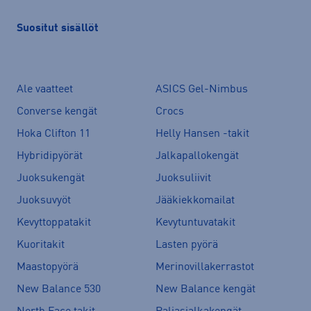
Suositut sisällöt
Ale vaatteet
ASICS Gel-Nimbus
Converse kengät
Crocs
Hoka Clifton 11
Helly Hansen -takit
Hybridipyörät
Jalkapallokengät
Juoksukengät
Juoksuliivit
Juoksuvyöt
Jääkiekkomailat
Kevyttoppatakit
Kevytuntuvatakit
Kuoritakit
Lasten pyörä
Maastopyörä
Merinovillakerrastot
New Balance 530
New Balance kengät