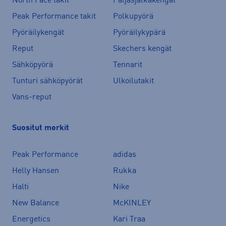
North Face takit
Paljasjalkakengät
Peak Performance takit
Polkupyörä
Pyöräilykengät
Pyöräilykypärä
Reput
Skechers kengät
Sähköpyörä
Tennarit
Tunturi sähköpyörät
Ulkoilutakit
Vans-reput
Suositut merkit
Peak Performance
adidas
Helly Hansen
Rukka
Halti
Nike
New Balance
McKINLEY
Energetics
Kari Traa