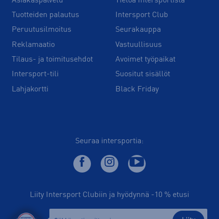
Asiakaspalvelu
Tietoa Intersportista
Tuotteiden palautus
Intersport Club
Peruutusilmoitus
Seurakauppa
Reklamaatio
Vastuullisuus
Tilaus- ja toimitusehdot
Avoimet työpaikat
Intersport-tili
Suositut sisällöt
Lahjakortti
Black Friday
Seuraa intersportia:
Liity Intersport Clubiin ja hyödynnä -10 % etusi