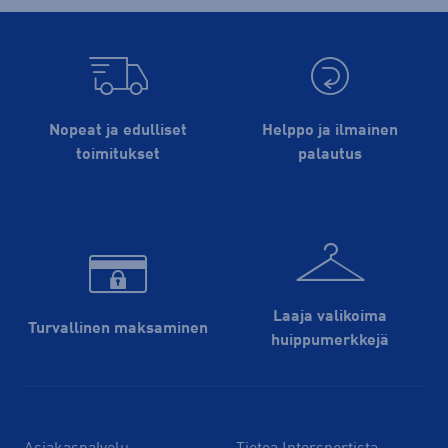
Nopeat ja edulliset
Helppo ja ilmainen
toimitukset
palautus
Laaja valikoima
Turvallinen maksaminen
huippu­merkkejä