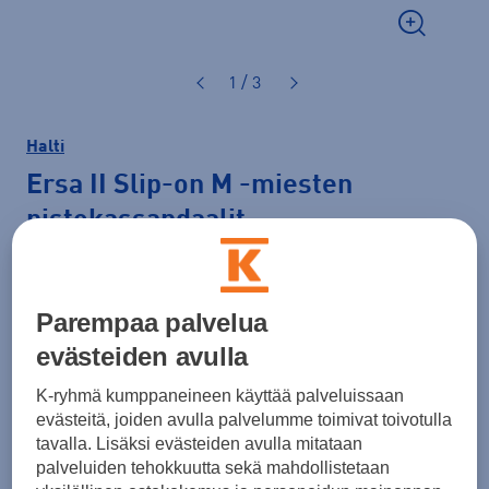
1 / 3
Halti
Ersa II Slip-on M
-miesten
pistokassandaalit
29,99 €
Parempaa palvelua
Normaalihinta: 50,00 €
Lisätietoa
evästeiden avulla
30pv alin hinta: 29,99 €
K-ryhmä kumppaneineen käyttää palveluissaan
Väri
Musta
evästeitä, joiden avulla palvelumme toimivat toivotulla
tavalla. Lisäksi evästeiden avulla mitataan
palveluiden tehokkuutta sekä mahdollistetaan