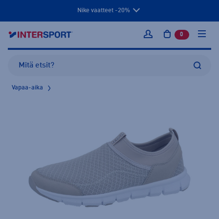
Nike vaatteet -20%
0
tuotetta osto
Kirjaudu sisään
Vapaa-aika