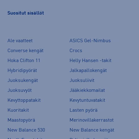
Suositut sisällöt
Ale vaatteet
ASICS Gel-Nimbus
Converse kengät
Crocs
Hoka Clifton 11
Helly Hansen -takit
Hybridipyörät
Jalkapallokengät
Juoksukengät
Juoksuliivit
Juoksuvyöt
Jääkiekkomailat
Kevyttoppatakit
Kevytuntuvatakit
Kuoritakit
Lasten pyörä
Maastopyörä
Merinovillakerrastot
New Balance 530
New Balance kengät