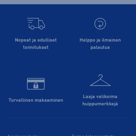
Nopeat ja edulliset
Helppo ja ilmainen
toimitukset
palautus
Laaja valikoima
Turvallinen maksaminen
huippu­merkkejä