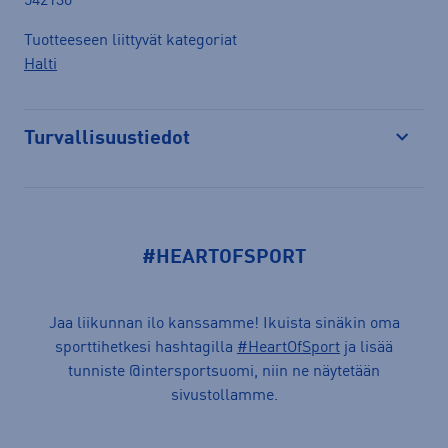
542130
Tuotteeseen liittyvät kategoriat
Halti
Turvallisuustiedot
Avaa
#HEARTOFSPORT
Jaa liikunnan ilo kanssamme! Ikuista sinäkin oma
sporttihetkesi hashtagilla
#HeartOfSport
ja lisää
tunniste @intersportsuomi, niin ne näytetään
sivustollamme.