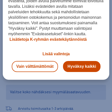
evästeitä, joiden avulla palvelumme toimivat toivotulla
Koko
tavalla. Lisäksi evästeiden avulla mitataan
palveluiden tehokkuutta sekä mahdollistetaan
36
37
38
39
40
41
42
yksilöllinen ostokokemus ja personoidun mainonnan
tarjoaminen. Voit antaa suostumuksesi painamalla
Kokotaulukko
”Hyväksy kaikki”. Pystyt muuttamaan valintojasi
myöhemmin ”Evästeasetukset”-linkin kautta.
Lisätietoja K-ryhmän evästekäytännöistä
Lisää ostoskoriin
Lisää valintoja
Vain välttämättömät
Hyväksy kaikki
Tarkista saatavuus ja tilaa myymälästä
Verkkokauppa:
Saatavilla
Myymälät:
Saatavilla
Valitse koko nähdäksesi myymäläsaatavuuden.
Arvioitu toimitusaika 1-3 arkipäivää.