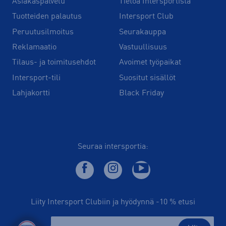
Asiakaspalvelu
Tietoa Intersportista
Tuotteiden palautus
Intersport Club
Peruutusilmoitus
Seurakauppa
Reklamaatio
Vastuullisuus
Tilaus- ja toimitusehdot
Avoimet työpaikat
Intersport-tili
Suositut sisällöt
Lahjakortti
Black Friday
Seuraa intersportia:
Liity Intersport Clubiin ja hyödynnä -10 % etusi