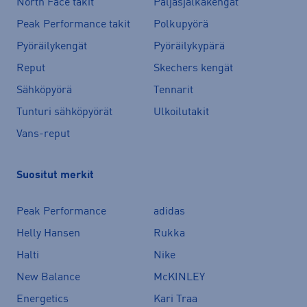
North Face takit
Paljasjalkakengät
Peak Performance takit
Polkupyörä
Pyöräilykengät
Pyöräilykypärä
Reput
Skechers kengät
Sähköpyörä
Tennarit
Tunturi sähköpyörät
Ulkoilutakit
Vans-reput
Suositut merkit
Peak Performance
adidas
Helly Hansen
Rukka
Halti
Nike
New Balance
McKINLEY
Energetics
Kari Traa