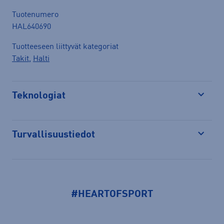
Tuotenumero
HAL640690
Tuotteeseen liittyvät kategoriat
Takit
,
Halti
Teknologiat
Avaa
Turvallisuustiedot
Avaa
#HEARTOFSPORT