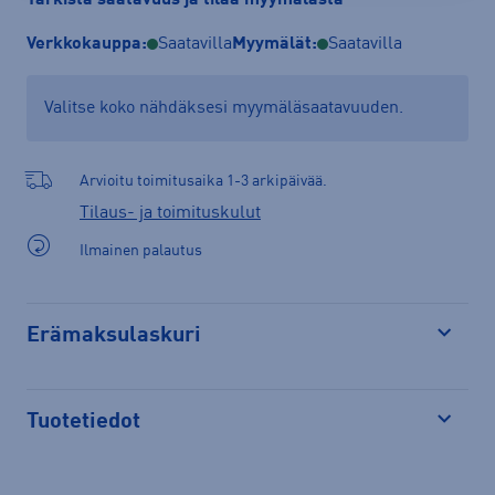
Verkkokauppa:
Saatavilla
Myymälät:
Saatavilla
Valitse koko nähdäksesi myymäläsaatavuuden.
Arvioitu toimitusaika 1-3 arkipäivää.
Tilaus- ja toimituskulut
Ilmainen palautus
Erämaksulaskuri
Avaa
Tuotetiedot
Avaa