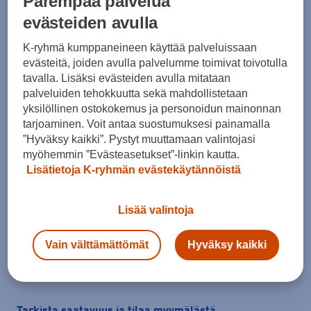
Parempaa palvelua
evästeiden avulla
K-ryhmä kumppaneineen käyttää palveluissaan
evästeitä, joiden avulla palvelumme toimivat toivotulla
tavalla. Lisäksi evästeiden avulla mitataan
palveluiden tehokkuutta sekä mahdollistetaan
yksilöllinen ostokokemus ja personoidun mainonnan
Koko
tarjoaminen. Voit antaa suostumuksesi painamalla
34
36
38
40
42
44
46
”Hyväksy kaikki”. Pystyt muuttamaan valintojasi
myöhemmin ”Evästeasetukset”-linkin kautta.
48
Lisätietoja K-ryhmän evästekäytännöistä
Kokotaulukko
Lisää valintoja
Vain välttämättömät
Hyväksy kaikki
Lisää ostoskoriin
Tarkista saatavuus ja tilaa myymälästä