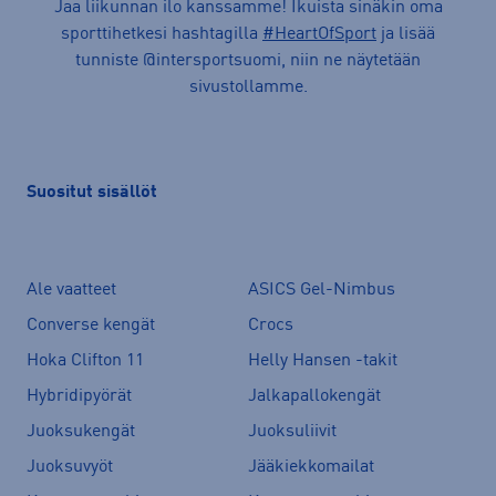
Jaa liikunnan ilo kanssamme! Ikuista sinäkin oma
sporttihetkesi hashtagilla
#HeartOfSport
ja lisää
tunniste @intersportsuomi, niin ne näytetään
sivustollamme.
Suositut sisällöt
Ale vaatteet
ASICS Gel-Nimbus
Converse kengät
Crocs
Hoka Clifton 11
Helly Hansen -takit
Hybridipyörät
Jalkapallokengät
Juoksukengät
Juoksuliivit
Juoksuvyöt
Jääkiekkomailat