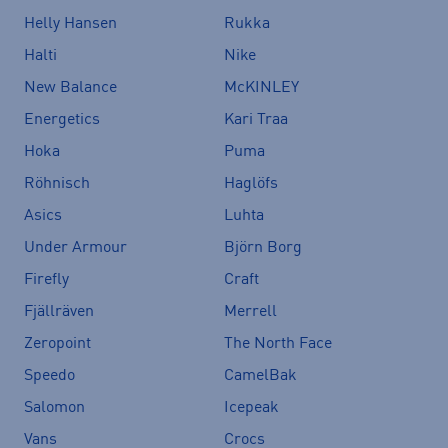
Helly Hansen
Rukka
Halti
Nike
New Balance
McKINLEY
Energetics
Kari Traa
Hoka
Puma
Röhnisch
Haglöfs
Asics
Luhta
Under Armour
Björn Borg
Firefly
Craft
Fjällräven
Merrell
Zeropoint
The North Face
Speedo
CamelBak
Salomon
Icepeak
Vans
Crocs