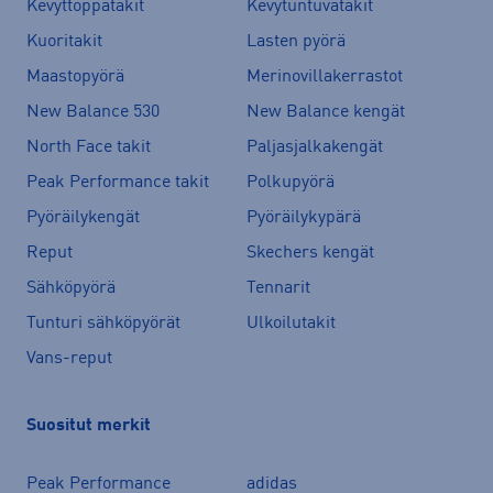
Kevyttoppatakit
Kevytuntuvatakit
Kuoritakit
Lasten pyörä
Maastopyörä
Merinovillakerrastot
New Balance 530
New Balance kengät
North Face takit
Paljasjalkakengät
Peak Performance takit
Polkupyörä
Pyöräilykengät
Pyöräilykypärä
Reput
Skechers kengät
Sähköpyörä
Tennarit
Tunturi sähköpyörät
Ulkoilutakit
Vans-reput
Suositut merkit
Peak Performance
adidas