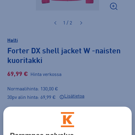
1 / 2
Halti
Forter DX shell jacket W
-naisten
kuoritakki
69,99 €
Hinta verkossa
Normaalihinta: 130,00 €
Lisätietoa
30pv alin hinta: 69,99 €
Väri
Punainen