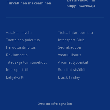
Laaja valikoima
Turvallinen maksaminen
huippu­merkkejä
Asiakaspalvelu
Tietoa Intersportista
Tuotteiden palautus
Intersport Club
Peruutusilmoitus
Seurakauppa
Reklamaatio
Vastuullisuus
Tilaus- ja toimitusehdot
Avoimet työpaikat
Intersport-tili
Suositut sisällöt
Lahjakortti
Black Friday
Seuraa intersportia: