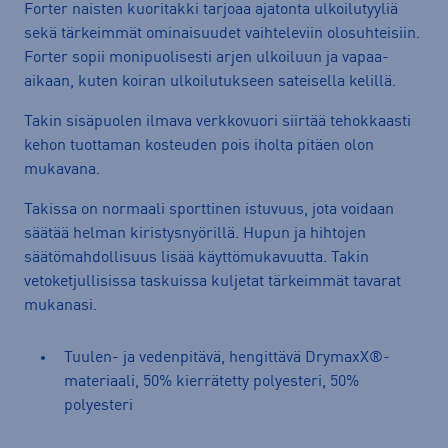
Forter naisten kuoritakki tarjoaa ajatonta ulkoilutyyliä
sekä tärkeimmät ominaisuudet vaihteleviin olosuhteisiin.
Forter sopii monipuolisesti arjen ulkoiluun ja vapaa-
aikaan, kuten koiran ulkoilutukseen sateisella kelillä.
Takin sisäpuolen ilmava verkkovuori siirtää tehokkaasti
kehon tuottaman kosteuden pois iholta pitäen olon
mukavana.
Takissa on normaali sporttinen istuvuus, jota voidaan
säätää helman kiristysnyörillä. Hupun ja hihtojen
säätömahdollisuus lisää käyttömukavuutta. Takin
vetoketjullisissa taskuissa kuljetat tärkeimmät tavarat
mukanasi.
Tuulen- ja vedenpitävä, hengittävä DrymaxX®-
materiaali, 50% kierrätetty polyesteri, 50%
polyesteri