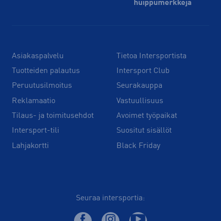
huippu­merkkejä
Asiakaspalvelu
Tietoa Intersportista
Tuotteiden palautus
Intersport Club
Peruutusilmoitus
Seurakauppa
Reklamaatio
Vastuullisuus
Tilaus- ja toimitusehdot
Avoimet työpaikat
Intersport-tili
Suositut sisällöt
Lahjakortti
Black Friday
Seuraa intersportia: