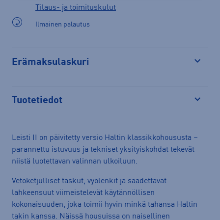
Tilaus- ja toimituskulut
Ilmainen palautus
Erämaksulaskuri
Avaa
Tuotetiedot
Avaa
Leisti II on päivitetty versio Haltin klassikkohoususta –
parannettu istuvuus ja tekniset yksityiskohdat tekevät
niistä luotettavan valinnan ulkoiluun.
Vetoketjulliset taskut, vyölenkit ja säädettävät
lahkeensuut viimeistelevät käytännöllisen
kokonaisuuden, joka toimii hyvin minkä tahansa Haltin
takin kanssa. Näissä housuissa on naisellinen