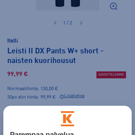
1 / 2
Halti
Leisti II DX Pants W+ short
-
naisten kuorihousut
99,99 €
SUOSITTELEMME
Normaalihinta: 130,00 €
Lisätietoa
30pv alin hinta: 99,99 €
Väri
Musta
Parempaa palvelua