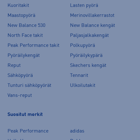
Kuoritakit
Lasten pyörä
Maastopyörä
Merinovillakerrastot
New Balance 530
New Balance kengät
North Face takit
Paljasjalkakengät
Peak Performance takit
Polkupyörä
Pyöräilykengät
Pyöräilykypärä
Reput
Skechers kengät
Sähköpyörä
Tennarit
Tunturi sähköpyörät
Ulkoilutakit
Vans-reput
Suositut merkit
Peak Performance
adidas