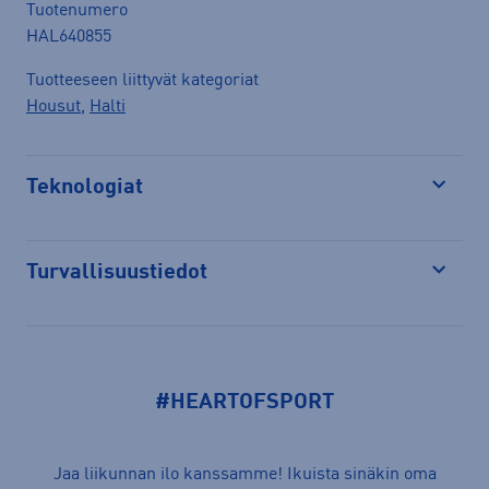
Tuotenumero
HAL640855
Tuotteeseen liittyvät kategoriat
Housut
,
Halti
Teknologiat
Avaa
Turvallisuustiedot
Avaa
#HEARTOFSPORT
Jaa liikunnan ilo kanssamme! Ikuista sinäkin oma