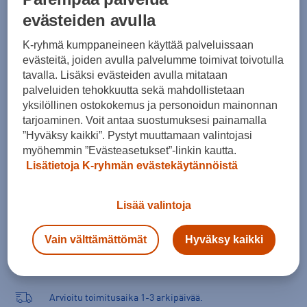
Koko
evästeiden avulla
38
40
42
44
46
48
50
K-ryhmä kumppaneineen käyttää palveluissaan
evästeitä, joiden avulla palvelumme toimivat toivotulla
Kokotaulukko
tavalla. Lisäksi evästeiden avulla mitataan
palveluiden tehokkuutta sekä mahdollistetaan
yksilöllinen ostokokemus ja personoidun mainonnan
tarjoaminen. Voit antaa suostumuksesi painamalla
Lisää ostoskoriin
”Hyväksy kaikki”. Pystyt muuttamaan valintojasi
myöhemmin ”Evästeasetukset”-linkin kautta.
Lisätietoja K-ryhmän evästekäytännöistä
Tarkista saatavuus ja tilaa myymälästä
Lisää valintoja
Verkkokauppa:
Saatavilla
Myymälät:
Saatavilla
Vain välttämättömät
Hyväksy kaikki
Valitse koko nähdäksesi myymäläsaatavuuden.
Arvioitu toimitusaika 1-3 arkipäivää.