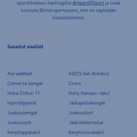
sporttihetkesi hashtagilla
#HeartOfSport
ja lisää
tunniste @intersportsuomi, niin ne näytetään
sivustollamme.
Suositut sisällöt
Ale vaatteet
ASICS Gel-Nimbus
Converse kengät
Crocs
Hoka Clifton 11
Helly Hansen -takit
Hybridipyörät
Jalkapallokengät
Juoksukengät
Juoksuliivit
Juoksuvyöt
Jääkiekkomailat
Kevyttoppatakit
Kevytuntuvatakit