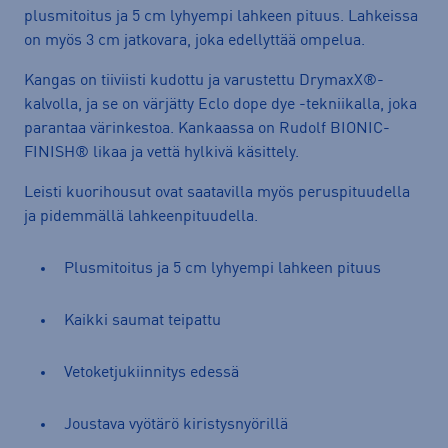
plusmitoitus ja 5 cm lyhyempi lahkeen pituus. Lahkeissa
on myös 3 cm jatkovara, joka edellyttää ompelua.
Kangas on tiiviisti kudottu ja varustettu DrymaxX®-
kalvolla, ja se on värjätty Eclo dope dye -tekniikalla, joka
parantaa värinkestoa. Kankaassa on Rudolf BIONIC-
FINISH® likaa ja vettä hylkivä käsittely.
Leisti kuorihousut ovat saatavilla myös peruspituudella
ja pidemmällä lahkeenpituudella.
Plusmitoitus ja 5 cm lyhyempi lahkeen pituus
Kaikki saumat teipattu
Vetoketjukiinnitys edessä
Joustava vyötärö kiristysnyörillä