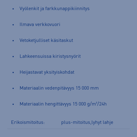
Vyölenkit ja farkkunappikiinnitys
Ilmava verkkovuori
Vetoketjulliset käsitaskut
Lahkeensuissa kiristysnyörit
Heijastavat yksityiskohdat
Materiaalin vedenpitävyys 15 000 mm
Materiaalin hengittävyys 15 000 g/m²/24h
Erikoismitoitus:
plus-mitoitus,lyhyt lahje