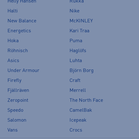
Helly Hansen
Rukka
Halti
Nike
New Balance
McKINLEY
Energetics
Kari Traa
Hoka
Puma
Röhnisch
Haglöfs
Asics
Luhta
Under Armour
Björn Borg
Firefly
Craft
Fjällräven
Merrell
Zeropoint
The North Face
Speedo
CamelBak
Salomon
Icepeak
Vans
Crocs