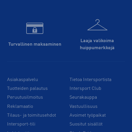
Laaja valikoima
Turvallinen maksaminen
huippu­merkkejä
Asiakaspalvelu
Tietoa Intersportista
Tuotteiden palautus
Intersport Club
Peruutusilmoitus
Seurakauppa
Reklamaatio
Vastuullisuus
Tilaus- ja toimitusehdot
Avoimet työpaikat
Intersport-tili
Suositut sisällöt