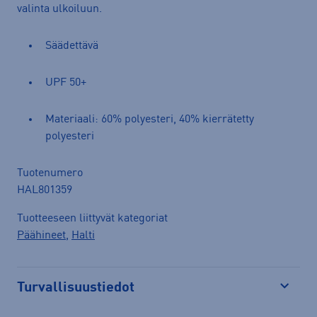
valinta ulkoiluun.
Säädettävä
UPF 50+
Materiaali: 60% polyesteri, 40% kierrätetty
polyesteri
Tuotenumero
HAL801359
Tuotteeseen liittyvät kategoriat
Päähineet
,
Halti
Turvallisuustiedot
Avaa