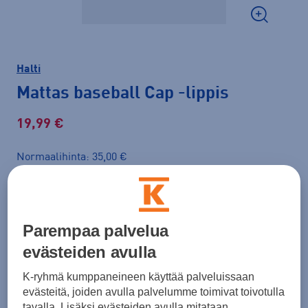
Halti
Mattas baseball Cap
-lippis
19,99 €
Normaalihinta: 35,00 €
Lisätietoa
30pv alin hinta: 19,99 €
Väri
Punainen
Parempaa palvelua
evästeiden avulla
K-ryhmä kumppaneineen käyttää palveluissaan
evästeitä, joiden avulla palvelumme toimivat toivotulla
tavalla. Lisäksi evästeiden avulla mitataan