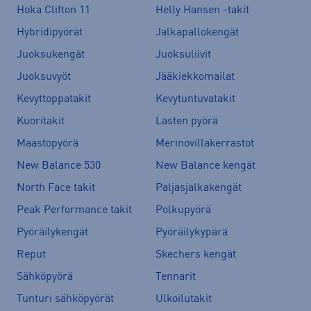
Hoka Clifton 11
Helly Hansen -takit
Hybridipyörät
Jalkapallokengät
Juoksukengät
Juoksuliivit
Juoksuvyöt
Jääkiekkomailat
Kevyttoppatakit
Kevytuntuvatakit
Kuoritakit
Lasten pyörä
Maastopyörä
Merinovillakerrastot
New Balance 530
New Balance kengät
North Face takit
Paljasjalkakengät
Peak Performance takit
Polkupyörä
Pyöräilykengät
Pyöräilykypärä
Reput
Skechers kengät
Sähköpyörä
Tennarit
Tunturi sähköpyörät
Ulkoilutakit