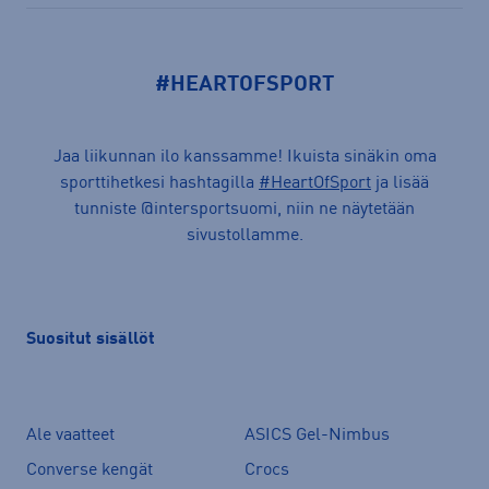
#HEARTOFSPORT
Jaa liikunnan ilo kanssamme! Ikuista sinäkin oma
sporttihetkesi hashtagilla
#HeartOfSport
ja lisää
tunniste @intersportsuomi, niin ne näytetään
sivustollamme.
Suositut sisällöt
Ale vaatteet
ASICS Gel-Nimbus
Converse kengät
Crocs