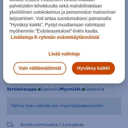
palveluiden tehokkuutta sekä mahdollistetaan
Koko
yksilöllinen ostokokemus ja personoidun mainonnan
ONES
tarjoaminen. Voit antaa suostumuksesi painamalla
”Hyväksy kaikki”. Pystyt muuttamaan valintojasi
Kokotaulukko
myöhemmin ”Evästeasetukset”-linkin kautta.
Lisätietoja K-ryhmän evästekäytännöistä
Lisää ostoskoriin
Lisää valintoja
Vain välttämättömät
Hyväksy kaikki
Tarkista saatavuus ja tilaa myymälästä
Verkkokauppa:
Saatavilla
Myymälät:
Saatavilla
Valitse koko nähdäksesi myymäläsaatavuuden.
Arvioitu toimitusaika 1-3 arkipäivää.