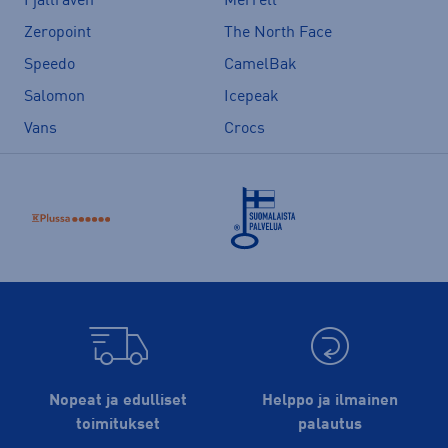
Fjällräven
Merrell
Zeropoint
The North Face
Speedo
CamelBak
Salomon
Icepeak
Vans
Crocs
Nopeat ja edulliset
Helppo ja ilmainen
toimitukset
palautus