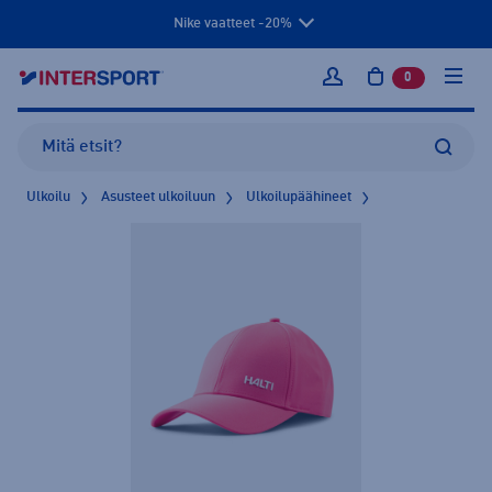
Nike vaatteet -20%
0
tuotetta osto
Kirjaudu sisään
Ulkoilu
Asusteet ulkoiluun
Ulkoilupäähineet