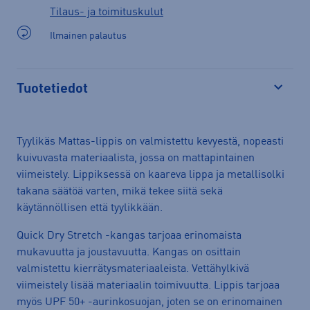
Tilaus- ja toimituskulut
Ilmainen palautus
Tuotetiedot
Avaa
Tyylikäs Mattas-lippis on valmistettu kevyestä, nopeasti
kuivuvasta materiaalista, jossa on mattapintainen
viimeistely. Lippiksessä on kaareva lippa ja metallisolki
takana säätöä varten, mikä tekee siitä sekä
käytännöllisen että tyylikkään.
Quick Dry Stretch -kangas tarjoaa erinomaista
mukavuutta ja joustavuutta. Kangas on osittain
valmistettu kierrätysmateriaaleista. Vettähylkivä
viimeistely lisää materiaalin toimivuutta. Lippis tarjoaa
myös UPF 50+ -aurinkosuojan, joten se on erinomainen