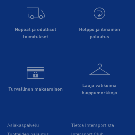
Nopeat ja edulliset
Helppo ja ilmainen
toimitukset
palautus
Laaja valikoima
Turvallinen maksaminen
huippu­merkkejä
Asiakaspalvelu
Tietoa Intersportista
Tuotteiden palautus
Intersport Club