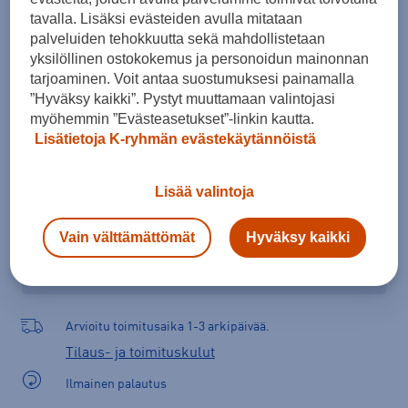
Kokotaulukko
tavalla. Lisäksi evästeiden avulla mitataan
palveluiden tehokkuutta sekä mahdollistetaan
yksilöllinen ostokokemus ja personoidun mainonnan
tarjoaminen. Voit antaa suostumuksesi painamalla
Lisää ostoskoriin
”Hyväksy kaikki”. Pystyt muuttamaan valintojasi
myöhemmin ”Evästeasetukset”-linkin kautta.
Lisätietoja K-ryhmän evästekäytännöistä
Tarkista saatavuus ja tilaa myymälästä
Lisää valintoja
Verkkokauppa:
Saatavilla
Myymälät:
Saatavilla
Vain välttämättömät
Hyväksy kaikki
Valitse koko nähdäksesi myymäläsaatavuuden.
Arvioitu toimitusaika 1-3 arkipäivää.
Tilaus- ja toimituskulut
Ilmainen palautus