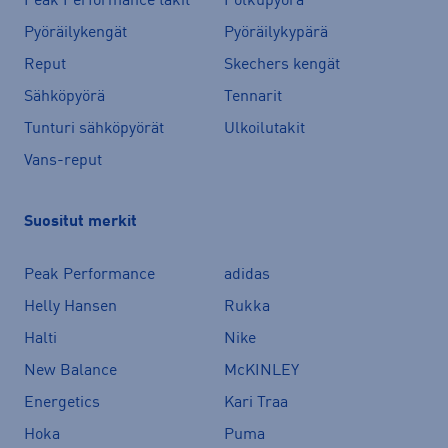
Peak Performance takit
Polkupyörä
Pyöräilykengät
Pyöräilykypärä
Reput
Skechers kengät
Sähköpyörä
Tennarit
Tunturi sähköpyörät
Ulkoilutakit
Vans-reput
Suositut merkit
Peak Performance
adidas
Helly Hansen
Rukka
Halti
Nike
New Balance
McKINLEY
Energetics
Kari Traa
Hoka
Puma