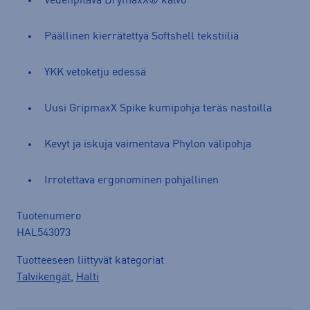
Vedenpitävä DrymaxX® kalvo
Päällinen kierrätettyä Softshell tekstiiliä
YKK vetoketju edessä
Uusi GripmaxX Spike kumipohja teräs nastoilla
Kevyt ja iskuja vaimentava Phylon välipohja
Irrotettava ergonominen pohjallinen
Tuotenumero
HAL543073
Tuotteeseen liittyvät kategoriat
Talvikengät
,
Halti