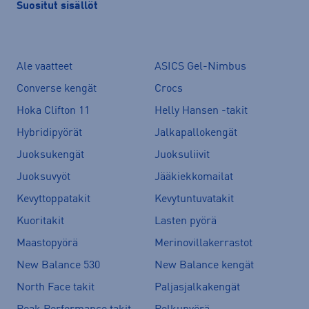
Suositut sisällöt
Ale vaatteet
ASICS Gel-Nimbus
Converse kengät
Crocs
Hoka Clifton 11
Helly Hansen -takit
Hybridipyörät
Jalkapallokengät
Juoksukengät
Juoksuliivit
Juoksuvyöt
Jääkiekkomailat
Kevyttoppatakit
Kevytuntuvatakit
Kuoritakit
Lasten pyörä
Maastopyörä
Merinovillakerrastot
New Balance 530
New Balance kengät
North Face takit
Paljasjalkakengät