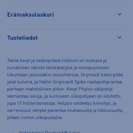
Erämaksulaskuri
Avaa
Tuotetiedot
Avaa
Tämä kevyt ja vedenpitävä nilkkuri on mukava ja
turvallinen valinta talvikävelylle ja monipuoliseen
liikuntaan jäisissäkin olosuhteissa. DrymaxX kalvo pitää
jalat kuivina, ja Haltin GripmaxX Spike nastapohja antaa
parhaan mahdollisen pidon. Kevyt Phylon välipohja
vaimentaa iskuja, ja kumiseen ulkopohjaan on istutettu
jopa 17 hiiliteräsnastaa. Helppo vetoketju kiinnitys, ja
varrensuun venyke parantaa mukavuutta ja liikkuvuutta,
pitäen lumen ulkopuolella.