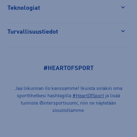
Teknologiat
Avaa
Turvallisuustiedot
Avaa
#HEARTOFSPORT
Jaa liikunnan ilo kanssamme! Ikuista sinäkin oma
sporttihetkesi hashtagilla
#HeartOfSport
ja lisää
tunniste @intersportsuomi, niin ne näytetään
sivustollamme.