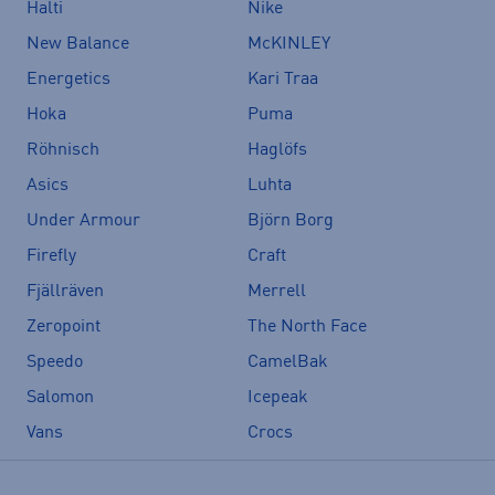
Halti
Nike
New Balance
McKINLEY
Energetics
Kari Traa
Hoka
Puma
Röhnisch
Haglöfs
Asics
Luhta
Under Armour
Björn Borg
Firefly
Craft
Fjällräven
Merrell
Zeropoint
The North Face
Speedo
CamelBak
Salomon
Icepeak
Vans
Crocs