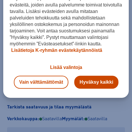
evästeitä, joiden avulla palvelumme toimivat toivotulla
tavalla. Lisäksi evästeiden avulla mitataan
palveluiden tehokkuutta sekä mahdollistetaan
yksilöllinen ostokokemus ja personoidun mainonnan
tarjoaminen. Voit antaa suostumuksesi painamalla
Koko
”Hyväksy kaikki”. Pystyt muuttamaan valintojasi
myöhemmin ”Evästeasetukset”-linkin kautta.
S
XL
Lisätietoja K-ryhmän evästekäytännöistä
Kokotaulukko
Lisää valintoja
Lisää ostoskoriin
Vain välttämättömät
Hyväksy kaikki
Tarkista saatavuus ja tilaa myymälästä
Verkkokauppa:
Saatavilla
Myymälät:
Saatavilla