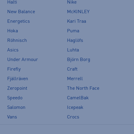
Halti
Nike
New Balance
McKINLEY
Energetics
Kari Traa
Hoka
Puma
Röhnisch
Haglöfs
Asics
Luhta
Under Armour
Björn Borg
Firefly
Craft
Fjällräven
Merrell
Zeropoint
The North Face
Speedo
CamelBak
Salomon
Icepeak
Vans
Crocs