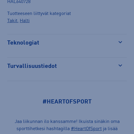
HAL640728
Tuotteeseen liittyvät kategoriat
Takit
,
Halti
Teknologiat
Avaa
Turvallisuustiedot
Avaa
#HEARTOFSPORT
Jaa liikunnan ilo kanssamme! Ikuista sinäkin oma
sporttihetkesi hashtagilla
#HeartOfSport
ja lisää