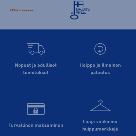
Nopeat ja edulliset
Helppo ja ilmainen
toimitukset
palautus
Laaja valikoima
Turvallinen maksaminen
huippu­merkkejä