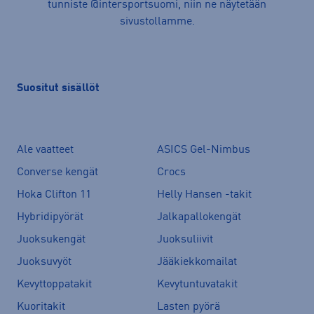
tunniste @intersportsuomi, niin ne näytetään
sivustollamme.
Suositut sisällöt
Ale vaatteet
ASICS Gel-Nimbus
Converse kengät
Crocs
Hoka Clifton 11
Helly Hansen -takit
Hybridipyörät
Jalkapallokengät
Juoksukengät
Juoksuliivit
Juoksuvyöt
Jääkiekkomailat
Kevyttoppatakit
Kevytuntuvatakit
Kuoritakit
Lasten pyörä