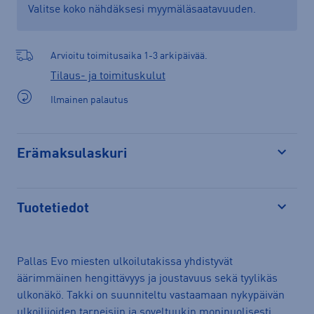
Valitse koko nähdäksesi myymäläsaatavuuden.
Arvioitu toimitusaika 1-3 arkipäivää.
Tilaus- ja toimituskulut
Ilmainen palautus
Erämaksulaskuri
Avaa
Tuotetiedot
Avaa
Pallas Evo miesten ulkoilutakissa yhdistyvät
äärimmäinen hengittävyys ja joustavuus sekä tyylikäs
ulkonäkö. Takki on suunniteltu vastaamaan nykypäivän
ulkoilijoiden tarpeisiin ja soveltuukin monipuolisesti