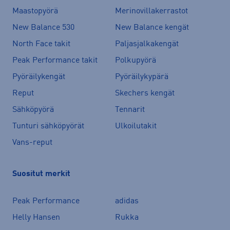
Maastopyörä
Merinovillakerrastot
New Balance 530
New Balance kengät
North Face takit
Paljasjalkakengät
Peak Performance takit
Polkupyörä
Pyöräilykengät
Pyöräilykypärä
Reput
Skechers kengät
Sähköpyörä
Tennarit
Tunturi sähköpyörät
Ulkoilutakit
Vans-reput
Suositut merkit
Peak Performance
adidas
Helly Hansen
Rukka