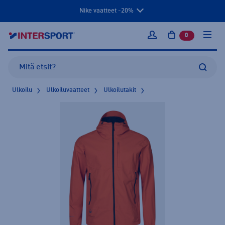
Nike vaatteet -20%
0
tuotetta osto
Kirjaudu sisään
Ulkoilu
Ulkoiluvaatteet
Ulkoilutakit