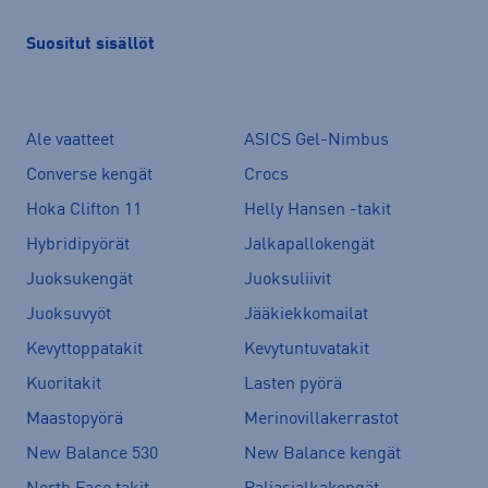
Suositut sisällöt
Ale vaatteet
ASICS Gel-Nimbus
Converse kengät
Crocs
Hoka Clifton 11
Helly Hansen -takit
Hybridipyörät
Jalkapallokengät
Juoksukengät
Juoksuliivit
Juoksuvyöt
Jääkiekkomailat
Kevyttoppatakit
Kevytuntuvatakit
Kuoritakit
Lasten pyörä
Maastopyörä
Merinovillakerrastot
New Balance 530
New Balance kengät