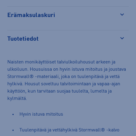
Erämaksulaskuri
Avaa
Tuotetiedot
Avaa
Naisten monikäyttöiset talviulkoiluhousut arkeen ja
ulkoiluun. Housuissa on hyvin istuva mitoitus ja joustava
Stormwall® -materiaali, joka on tuulenpitävä ja vettä
hylkivä. Housut soveltuu talvitoimintaan ja vapaa-ajan
käyttöön, kun tarvitaan suojaa tuulelta, lumelta ja
kylmältä.
Hyvin istuva mitoitus
Tuulenpitävä ja vettähylkivä Stormwall® -kalvo