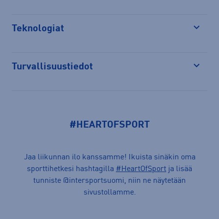
Teknologiat
Avaa
Turvallisuustiedot
Avaa
#HEARTOFSPORT
Jaa liikunnan ilo kanssamme! Ikuista sinäkin oma
sporttihetkesi hashtagilla
#HeartOfSport
ja lisää
tunniste @intersportsuomi, niin ne näytetään
sivustollamme.