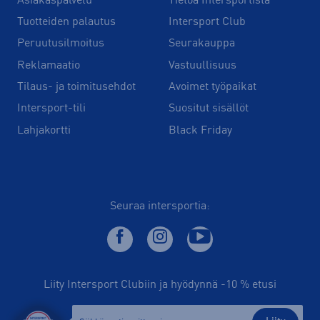
Asiakaspalvelu
Tietoa Intersportista
Tuotteiden palautus
Intersport Club
Peruutusilmoitus
Seurakauppa
Reklamaatio
Vastuullisuus
Tilaus- ja toimitusehdot
Avoimet työpaikat
Intersport-tili
Suositut sisällöt
Lahjakortti
Black Friday
Seuraa intersportia:
Liity Intersport Clubiin ja hyödynnä -10 % etusi