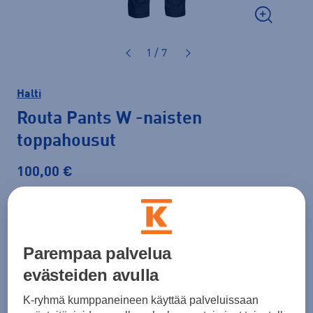
1 / 7
Halti
Routa Pants W
-naisten
toppahousut
100,00 €
Väri
Musta
Parempaa palvelua
evästeiden avulla
Koko
34
40
44
46
48
K-ryhmä kumppaneineen käyttää palveluissaan