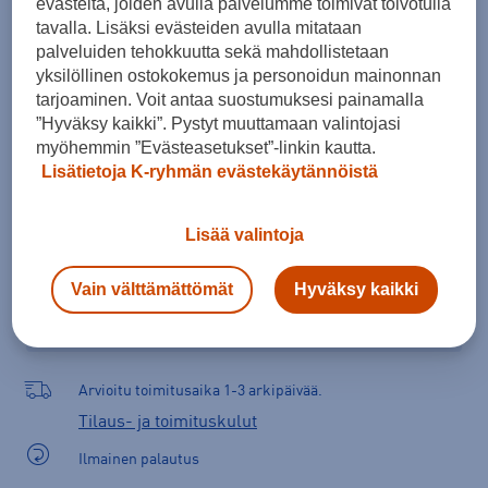
evästeitä, joiden avulla palvelumme toimivat toivotulla
Kokotaulukko
tavalla. Lisäksi evästeiden avulla mitataan
palveluiden tehokkuutta sekä mahdollistetaan
yksilöllinen ostokokemus ja personoidun mainonnan
tarjoaminen. Voit antaa suostumuksesi painamalla
Lisää ostoskoriin
”Hyväksy kaikki”. Pystyt muuttamaan valintojasi
myöhemmin ”Evästeasetukset”-linkin kautta.
Lisätietoja K-ryhmän evästekäytännöistä
Tarkista saatavuus ja tilaa myymälästä
Lisää valintoja
Verkkokauppa:
Saatavilla
Myymälät:
Saatavilla
Vain välttämättömät
Hyväksy kaikki
Valitse koko nähdäksesi myymäläsaatavuuden.
Arvioitu toimitusaika 1-3 arkipäivää.
Tilaus- ja toimituskulut
Ilmainen palautus