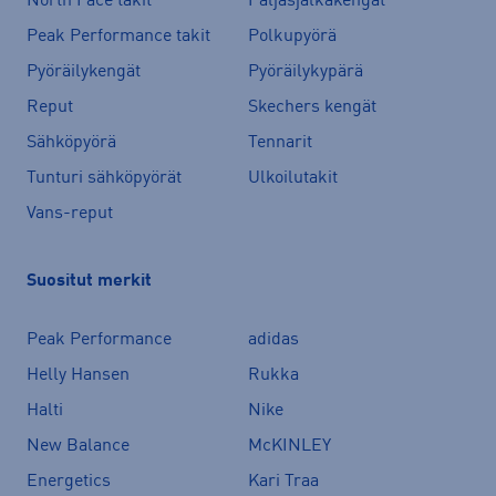
North Face takit
Paljasjalkakengät
Peak Performance takit
Polkupyörä
Pyöräilykengät
Pyöräilykypärä
Reput
Skechers kengät
Sähköpyörä
Tennarit
Tunturi sähköpyörät
Ulkoilutakit
Vans-reput
Suositut merkit
Peak Performance
adidas
Helly Hansen
Rukka
Halti
Nike
New Balance
McKINLEY
Energetics
Kari Traa