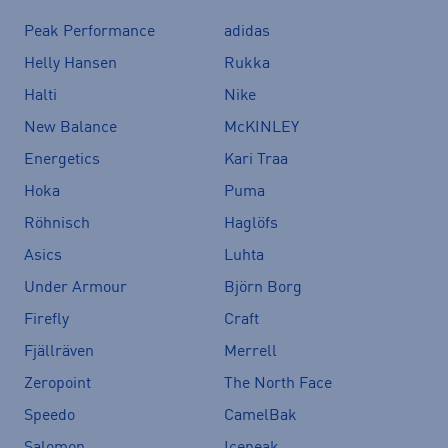
Peak Performance
adidas
Helly Hansen
Rukka
Halti
Nike
New Balance
McKINLEY
Energetics
Kari Traa
Hoka
Puma
Röhnisch
Haglöfs
Asics
Luhta
Under Armour
Björn Borg
Firefly
Craft
Fjällräven
Merrell
Zeropoint
The North Face
Speedo
CamelBak
Salomon
Icepeak