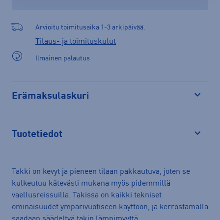
Arvioitu toimitusaika 1-3 arkipäivää.
Tilaus- ja toimituskulut
Ilmainen palautus
Erämaksulaskuri
Avaa
Tuotetiedot
Avaa
Takki on kevyt ja pieneen tilaan pakkautuva, joten se
kulkeutuu kätevästi mukana myös pidemmillä
vaellusreissuilla. Takissa on kaikki tekniset
ominaisuudet ympärivuotiseen käyttöön, ja kerrostamalla
saadaan säädeltyä takin lämpimyyttä.