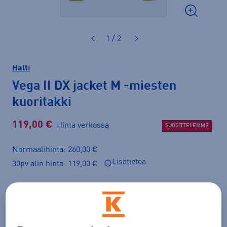
1 / 2
Halti
Vega II DX jacket M
-miesten
kuoritakki
119,00 €
Hinta verkossa
SUOSITTELEMME
Normaalihinta: 260,00 €
Lisätietoa
30pv alin hinta: 119,00 €
Väri
Vihreä