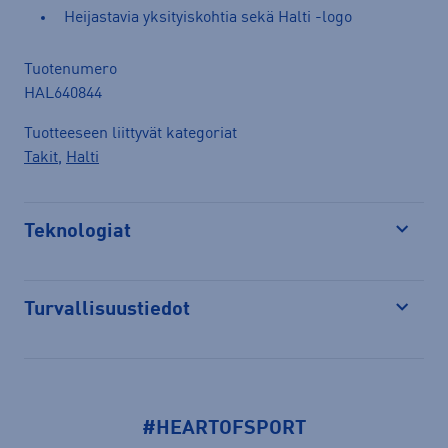
Heijastavia yksityiskohtia sekä Halti -logo
Tuotenumero
HAL640844
Tuotteeseen liittyvät kategoriat
Takit
,
Halti
Teknologiat
Avaa
Turvallisuustiedot
Avaa
#HEARTOFSPORT