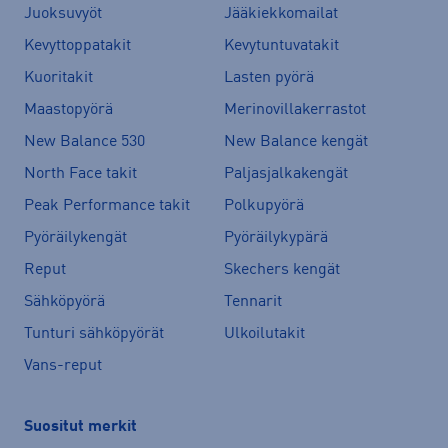
Juoksuvyöt
Jääkiekkomailat
Kevyttoppatakit
Kevytuntuvatakit
Kuoritakit
Lasten pyörä
Maastopyörä
Merinovillakerrastot
New Balance 530
New Balance kengät
North Face takit
Paljasjalkakengät
Peak Performance takit
Polkupyörä
Pyöräilykengät
Pyöräilykypärä
Reput
Skechers kengät
Sähköpyörä
Tennarit
Tunturi sähköpyörät
Ulkoilutakit
Vans-reput
Suositut merkit