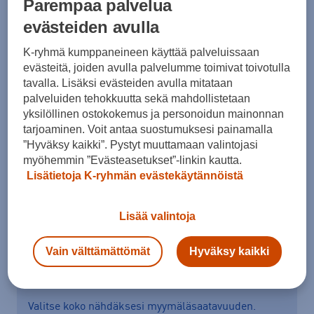
Parempaa palvelua
evästeiden avulla
K-ryhmä kumppaneineen käyttää palveluissaan
Koko
evästeitä, joiden avulla palvelumme toimivat toivotulla
tavalla. Lisäksi evästeiden avulla mitataan
M
L
XL
XXL
palveluiden tehokkuutta sekä mahdollistetaan
yksilöllinen ostokokemus ja personoidun mainonnan
Kokotaulukko
tarjoaminen. Voit antaa suostumuksesi painamalla
”Hyväksy kaikki”. Pystyt muuttamaan valintojasi
myöhemmin ”Evästeasetukset”-linkin kautta.
Lisää ostoskoriin
Lisätietoja K-ryhmän evästekäytännöistä
Lisää valintoja
Tarkista saatavuus ja tilaa myymälästä
Vain välttämättömät
Hyväksy kaikki
Verkkokauppa:
Saatavilla
Myymälät:
Saatavilla
Valitse koko nähdäksesi myymäläsaatavuuden.