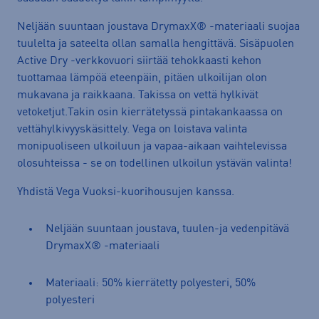
Neljään suuntaan joustava DrymaxX® -materiaali suojaa
tuulelta ja sateelta ollan samalla hengittävä. Sisäpuolen
Active Dry -verkkovuori siirtää tehokkaasti kehon
tuottamaa lämpöä eteenpäin, pitäen ulkoilijan olon
mukavana ja raikkaana. Takissa on vettä hylkivät
vetoketjut.Takin osin kierrätetyssä pintakankaassa on
vettähylkivyyskäsittely. Vega on loistava valinta
monipuoliseen ulkoiluun ja vapaa-aikaan vaihtelevissa
olosuhteissa - se on todellinen ulkoilun ystävän valinta!
Yhdistä Vega Vuoksi-kuorihousujen kanssa.
Neljään suuntaan joustava, tuulen-ja vedenpitävä
DrymaxX® -materiaali
Materiaali: 50% kierrätetty polyesteri, 50%
polyesteri