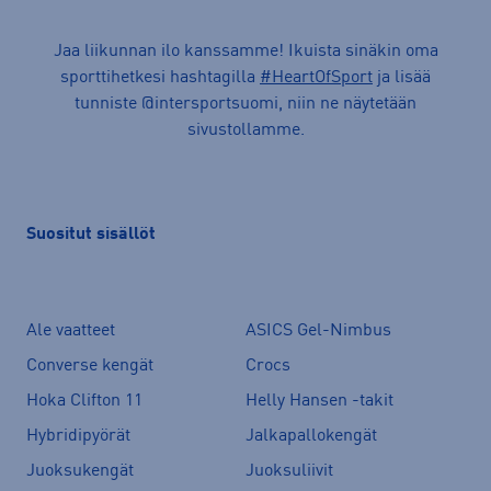
Jaa liikunnan ilo kanssamme! Ikuista sinäkin oma
sporttihetkesi hashtagilla
#HeartOfSport
ja lisää
tunniste @intersportsuomi, niin ne näytetään
sivustollamme.
Suositut sisällöt
Ale vaatteet
ASICS Gel-Nimbus
Converse kengät
Crocs
Hoka Clifton 11
Helly Hansen -takit
Hybridipyörät
Jalkapallokengät
Juoksukengät
Juoksuliivit