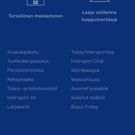
Laaja valikoima
Turvallinen maksaminen
huippu­merkkejä
Asiakaspalvelu
Tietoa Intersportista
Tuotteiden palautus
Intersport Club
Peruutusilmoitus
Seurakauppa
Reklamaatio
Vastuullisuus
Tilaus- ja toimitusehdot
Avoimet työpaikat
Intersport-tili
Suositut sisällöt
Lahjakortti
Black Friday