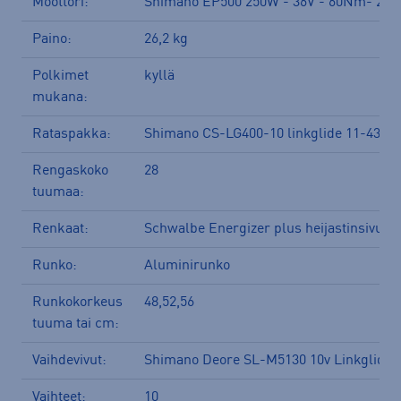
Moottori:
Shimano EP500 250W - 36V - 60Nm- 25
Paino:
26,2 kg
Polkimet
kyllä
mukana:
Rataspakka:
Shimano CS-LG400-10 linkglide 11-43T
Rengaskoko
28
tuumaa:
Renkaat:
Schwalbe Energizer plus heijastinsivulla
Runko:
Aluminirunko
Runkokorkeus
48,52,56
tuuma tai cm:
Vaihdevivut:
Shimano Deore SL-M5130 10v Linkglide
Vaihteet:
10