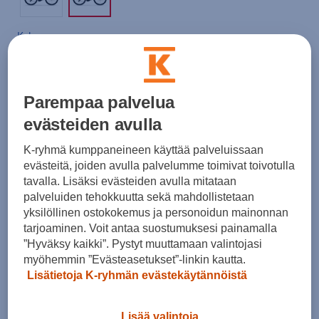
Koko
48
52
56
Sähköpyörän valintaopas
Parempaa palvelua
Runkokoon valinta
evästeiden avulla
K-ryhmä kumppaneineen käyttää palveluissaan
evästeitä, joiden avulla palvelumme toimivat toivotulla
Lisää ostoskoriin
tavalla. Lisäksi evästeiden avulla mitataan
palveluiden tehokkuutta sekä mahdollistetaan
Hanki työsuhdepyöräksi
yksilöllinen ostokokemus ja personoidun mainonnan
tarjoaminen. Voit antaa suostumuksesi painamalla
”Hyväksy kaikki”. Pystyt muuttamaan valintojasi
myöhemmin ”Evästeasetukset”-linkin kautta.
Tarkista saatavuus ja tilaa myymälästä
Lisätietoja K-ryhmän evästekäytännöistä
Verkkokauppa:
Saatavilla
Myymälät:
Saatavilla
Lisää valintoja