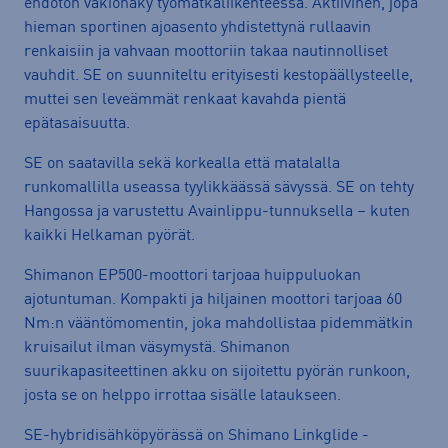
ehdoton vakionäky työmatkaliikenteessä. Aktiivinen, jopa
hieman sportinen ajoasento yhdistettynä rullaavin
renkaisiin ja vahvaan moottoriin takaa nautinnolliset
vauhdit. SE on suunniteltu erityisesti kestopäällysteelle,
muttei sen leveämmät renkaat kavahda pientä
epätasaisuutta.
SE on saatavilla sekä korkealla että matalalla
runkomallilla useassa tyylikkäässä sävyssä. SE on tehty
Hangossa ja varustettu Avainlippu-tunnuksella – kuten
kaikki Helkaman pyörät.
Shimanon EP500-moottori tarjoaa huippuluokan
ajotuntuman. Kompakti ja hiljainen moottori tarjoaa 60
Nm:n vääntömomentin, joka mahdollistaa pidemmätkin
kruisailut ilman väsymystä. Shimanon
suurikapasiteettinen akku on sijoitettu pyörän runkoon,
josta se on helppo irrottaa sisälle lataukseen.
SE-hybridisähköpyörässä on Shimano Linkglide -