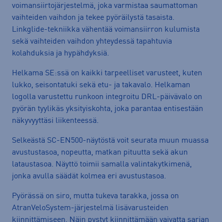
voimansiirtojärjestelmä, joka varmistaa saumattoman
vaihteiden vaihdon ja tekee pyöräilystä tasaista.
Linkglide-tekniikka vähentää voimansiirron kulumista
sekä vaihteiden vaihdon yhteydessä tapahtuvia
kolahduksia ja hypähdyksiä.
Helkama SE:ssä on kaikki tarpeelliset varusteet, kuten
lukko, seisontatuki sekä etu- ja takavalo. Helkaman
logolla varustettu runkoon integroitu DRL-päivävalo on
pyörän tyylikäs yksityiskohta, joka parantaa entisestään
näkyvyyttäsi liikenteessä.
Selkeästä SC-EN500-näytöstä voit seurata muun muassa
avustustasoa, nopeutta, matkan pituutta sekä akun
lataustasoa. Näyttö toimii samalla valintakytkimenä,
jonka avulla säädät kolmea eri avustustasoa.
Pyörässä on siro, mutta tukeva tarakka, jossa on
AtranVeloSystem-järjestelmä lisävarusteiden
kiinnittämiseen. Näin pystyt kiinnittämään vaivatta sarjan