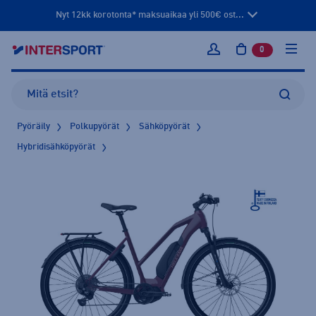
Nyt 12kk korotonta* maksuaikaa yli 500€ ost...
0
tuotetta osto
Kirjaudu sisään
Pyöräily
Polkupyörät
Sähköpyörät
Hybridisähköpyörät