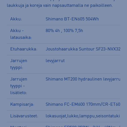
laukkuja ja koreja vain napsauttamalla ne paikoilleen.
Akku:
Shimano BT-EN605 504Wh
Akku -
80% 4h , 100% 7,5h
latausaika:
Etuhaarukka:
Joustohaarukka Suntour SF23-NVX32 B
Jarrujen
levyjarrut
tyyppi:
Jarrujen
Shimano MT200 hydraulinen levyjarru
tyyppi -
lisätieto:
Kampisarja:
Shimano FC-EM600 170mm/CR-ET600 3
Lisävarusteet:
lokasuojat,lukko,lamppu,seisontatuki,tava