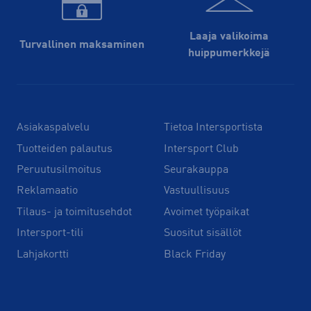
Laaja valikoima
Turvallinen maksaminen
huippu­merkkejä
Asiakaspalvelu
Tietoa Intersportista
Tuotteiden palautus
Intersport Club
Peruutusilmoitus
Seurakauppa
Reklamaatio
Vastuullisuus
Tilaus- ja toimitusehdot
Avoimet työpaikat
Intersport-tili
Suositut sisällöt
Lahjakortti
Black Friday