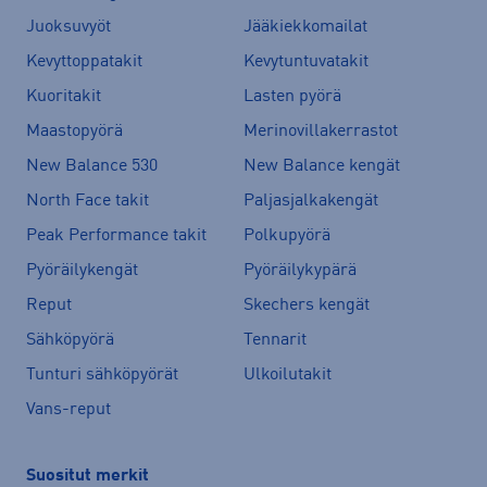
Juoksuvyöt
Jääkiekkomailat
Kevyttoppatakit
Kevytuntuvatakit
Kuoritakit
Lasten pyörä
Maastopyörä
Merinovillakerrastot
New Balance 530
New Balance kengät
North Face takit
Paljasjalkakengät
Peak Performance takit
Polkupyörä
Pyöräilykengät
Pyöräilykypärä
Reput
Skechers kengät
Sähköpyörä
Tennarit
Tunturi sähköpyörät
Ulkoilutakit
Vans-reput
Suositut merkit