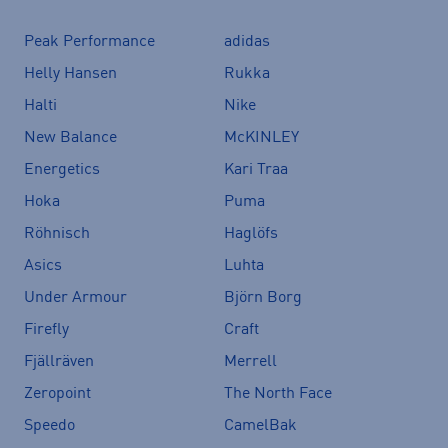
Peak Performance
adidas
Helly Hansen
Rukka
Halti
Nike
New Balance
McKINLEY
Energetics
Kari Traa
Hoka
Puma
Röhnisch
Haglöfs
Asics
Luhta
Under Armour
Björn Borg
Firefly
Craft
Fjällräven
Merrell
Zeropoint
The North Face
Speedo
CamelBak