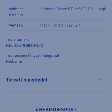
Vaihteet -
Shimano Deore RD-M5130 10v Linkglide
lisätieto:
Vanteet:
Mach 1 640 21-622 32H
Tuotenumero
HELHSE1048M-HL-C
Tuotteeseen liittyvät kategoriat
Helkama
Turvallisuustiedot
Avaa
#HEARTOFSPORT