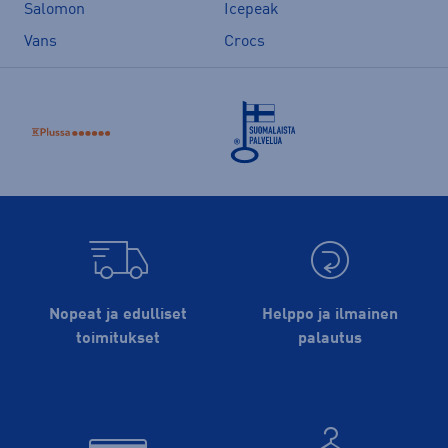
Salomon
Icepeak
Vans
Crocs
Nopeat ja edulliset
Helppo ja ilmainen
toimitukset
palautus