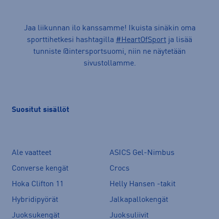
Jaa liikunnan ilo kanssamme! Ikuista sinäkin oma
sporttihetkesi hashtagilla
#HeartOfSport
ja lisää
tunniste @intersportsuomi, niin ne näytetään
sivustollamme.
Suositut sisällöt
Ale vaatteet
ASICS Gel-Nimbus
Converse kengät
Crocs
Hoka Clifton 11
Helly Hansen -takit
Hybridipyörät
Jalkapallokengät
Juoksukengät
Juoksuliivit