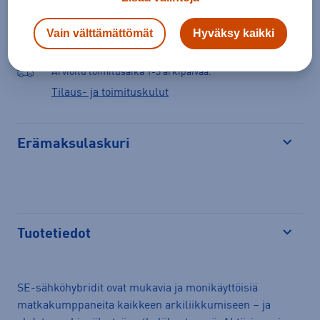
Valitse koko nähdäksesi myymäläsaatavuuden.
Vain välttämättömät
Hyväksy kaikki
Arvioitu toimitusaika 1-3 arkipäivää.
Tilaus- ja toimituskulut
Erämaksulaskuri
Avaa
Tuotetiedot
Avaa
SE-sähköhybridit ovat mukavia ja monikäyttöisiä
matkakumppaneita kaikkeen arkiliikkumiseen – ja