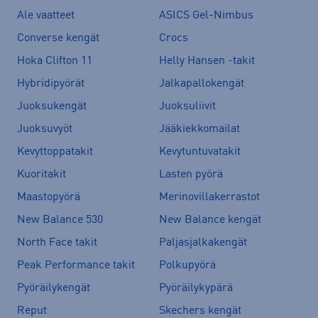
Ale vaatteet
ASICS Gel-Nimbus
Converse kengät
Crocs
Hoka Clifton 11
Helly Hansen -takit
Hybridipyörät
Jalkapallokengät
Juoksukengät
Juoksuliivit
Juoksuvyöt
Jääkiekkomailat
Kevyttoppatakit
Kevytuntuvatakit
Kuoritakit
Lasten pyörä
Maastopyörä
Merinovillakerrastot
New Balance 530
New Balance kengät
North Face takit
Paljasjalkakengät
Peak Performance takit
Polkupyörä
Pyöräilykengät
Pyöräilykypärä
Reput
Skechers kengät