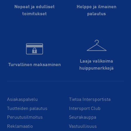
Nopeat ja edulliset
Helppo ja ilmainen
toimitukset
palautus
Laaja valikoima
Turvallinen maksaminen
huippu­merkkejä
Asiakaspalvelu
Tietoa Intersportista
Tuotteiden palautus
Intersport Club
Peruutusilmoitus
Seurakauppa
Reklamaatio
Vastuullisuus