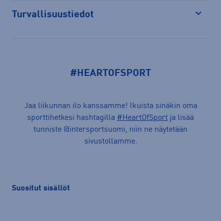
Turvallisuustiedot
Avaa
#HEARTOFSPORT
Jaa liikunnan ilo kanssamme! Ikuista sinäkin oma
sporttihetkesi hashtagilla
#HeartOfSport
ja lisää
tunniste @intersportsuomi, niin ne näytetään
sivustollamme.
Suositut sisällöt