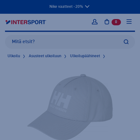
Nike vaatteet -20%
0
tuotetta osto
Kirjaudu sisään
Ulkoilu
Asusteet ulkoiluun
Ulkoilupäähineet