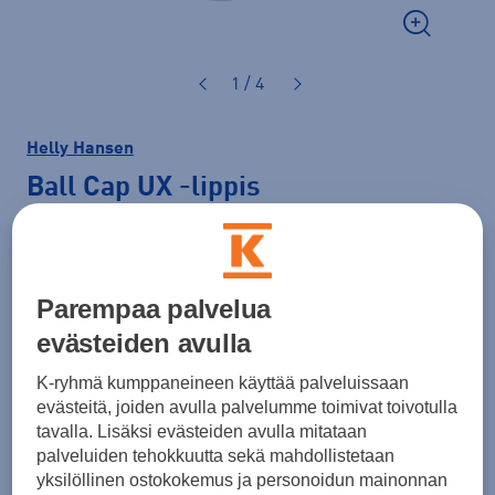
1 / 4
Helly Hansen
Ball Cap UX
-lippis
19,99 €
Hinta verkossa
Normaalihinta: 35,00 €
Parempaa palvelua
Lisätietoa
30pv alin hinta: 19,99 €
evästeiden avulla
Väri
Vaaleanharmaa
K-ryhmä kumppaneineen käyttää palveluissaan
evästeitä, joiden avulla palvelumme toimivat toivotulla
tavalla. Lisäksi evästeiden avulla mitataan
palveluiden tehokkuutta sekä mahdollistetaan
yksilöllinen ostokokemus ja personoidun mainonnan