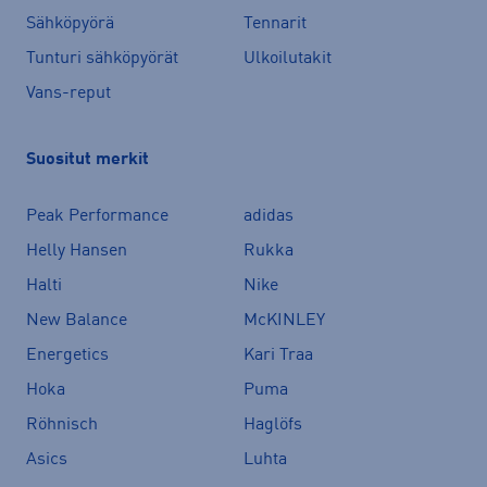
Sähköpyörä
Tennarit
Tunturi sähköpyörät
Ulkoilutakit
Vans-reput
Suositut merkit
Peak Performance
adidas
Helly Hansen
Rukka
Halti
Nike
New Balance
McKINLEY
Energetics
Kari Traa
Hoka
Puma
Röhnisch
Haglöfs
Asics
Luhta