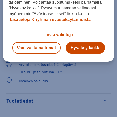
tarjoaminen. Voit antaa suostumuksesi painamalla
”Hyväksy kaikki”. Pystyt muuttamaan valintojasi
myöhemmin ”Evästeasetukset”-linkin kautta.
Lisätietoja K-ryhmän evästekäytännöistä
Lisää ostoskoriin
Lisää valintoja
Vain välttämättömät
Hyväksy kaikki
Arvioitu toimitusaika 1-3 arkipäivää.
Tilaus- ja toimituskulut
Ilmainen palautus
Tuotetiedot
Avaa