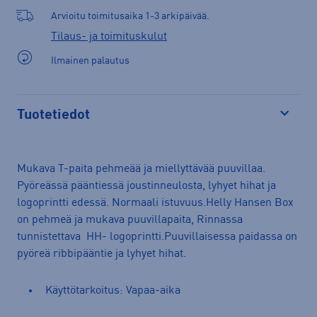
Arvioitu toimitusaika 1-3 arkipäivää.
Tilaus- ja toimituskulut
Ilmainen palautus
Tuotetiedot
Avaa
Mukava T-paita pehmeää ja miellyttävää puuvillaa.
Pyöreässä pääntiessä joustinneulosta, lyhyet hihat ja
logoprintti edessä. Normaali istuvuus.Helly Hansen Box
on pehmeä ja mukava puuvillapaita, Rinnassa
tunnistettava HH- logoprintti.Puuvillaisessa paidassa on
pyöreä ribbipääntie ja lyhyet hihat.
Käyttötarkoitus: Vapaa-aika