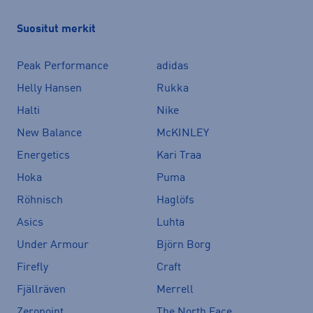
Suositut merkit
Peak Performance
adidas
Helly Hansen
Rukka
Halti
Nike
New Balance
McKINLEY
Energetics
Kari Traa
Hoka
Puma
Röhnisch
Haglöfs
Asics
Luhta
Under Armour
Björn Borg
Firefly
Craft
Fjällräven
Merrell
Zeropoint
The North Face