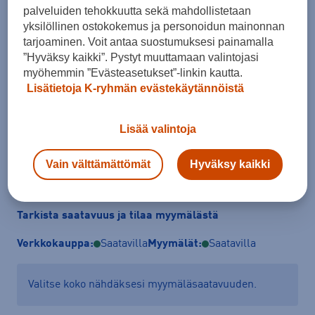
palveluiden tehokkuutta sekä mahdollistetaan
yksilöllinen ostokokemus ja personoidun mainonnan
Koko
tarjoaminen. Voit antaa suostumuksesi painamalla
”Hyväksy kaikki”. Pystyt muuttamaan valintojasi
S
M
L
XL
XXL
myöhemmin ”Evästeasetukset”-linkin kautta.
Lisätietoja K-ryhmän evästekäytännöistä
Kokotaulukko
Lisää valintoja
Lisää ostoskoriin
Vain välttämättömät
Hyväksy kaikki
Tarkista saatavuus ja tilaa myymälästä
Verkkokauppa:
Saatavilla
Myymälät:
Saatavilla
Valitse koko nähdäksesi myymäläsaatavuuden.