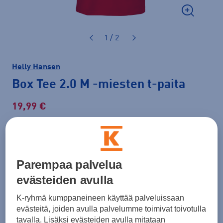
1 / 2
Helly Hansen
Box Tee 2.0 M
-miesten t-paita
19,99 €
Normaalihinta: 40,00 €
Lisätietoa
30pv alin hinta: 19,99 €
Parempaa palvelua
Väri
Punainen
evästeiden avulla
K-ryhmä kumppaneineen käyttää palveluissaan
evästeitä, joiden avulla palvelumme toimivat toivotulla
tavalla. Lisäksi evästeiden avulla mitataan