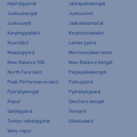
Hybridipyörät
Jalkapallokengät
Juoksukengät
Juoksuliivit
Juoksuvyöt
Jääkiekkomailat
Kevyttoppatakit
Kevytuntuvatakit
Kuoritakit
Lasten pyörä
Maastopyörä
Merinovillakerrastot
New Balance 530
New Balance kengät
North Face takit
Paljasjalkakengät
Peak Performance takit
Polkupyörä
Pyöräilykengät
Pyöräilykypärä
Reput
Skechers kengät
Sähköpyörä
Tennarit
Tunturi sähköpyörät
Ulkoilutakit
Vans-reput