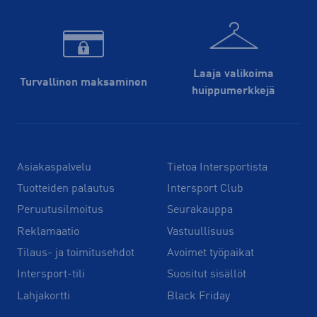
Laaja valikoima
Turvallinen maksaminen
huippu­merkkejä
Asiakaspalvelu
Tietoa Intersportista
Tuotteiden palautus
Intersport Club
Peruutusilmoitus
Seurakauppa
Reklamaatio
Vastuullisuus
Tilaus- ja toimitusehdot
Avoimet työpaikat
Intersport-tili
Suositut sisällöt
Lahjakortti
Black Friday