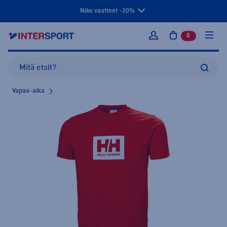
Nike vaatteet -20%
0
tuotetta osto
Kirjaudu sisään
Vapaa-aika