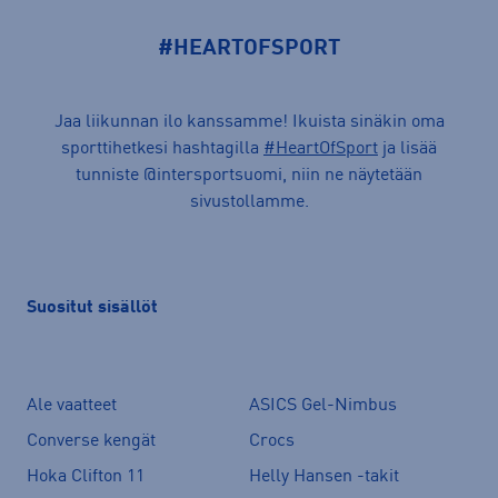
#HEARTOFSPORT
Jaa liikunnan ilo kanssamme! Ikuista sinäkin oma
sporttihetkesi hashtagilla
#HeartOfSport
ja lisää
tunniste @intersportsuomi, niin ne näytetään
sivustollamme.
Suositut sisällöt
Ale vaatteet
ASICS Gel-Nimbus
Converse kengät
Crocs
Hoka Clifton 11
Helly Hansen -takit