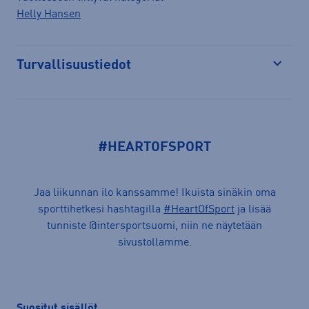
Helly Hansen
Turvallisuustiedot
Avaa
#HEARTOFSPORT
Jaa liikunnan ilo kanssamme! Ikuista sinäkin oma
sporttihetkesi hashtagilla
#HeartOfSport
ja lisää
tunniste @intersportsuomi, niin ne näytetään
sivustollamme.
Suositut sisällöt