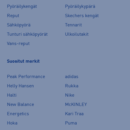
Pyöräilykengät
Pyöräilykypärä
Reput
Skechers kengät
Sähköpyörä
Tennarit
Tunturi sähköpyörät
Ulkoilutakit
Vans-reput
Suositut merkit
Peak Performance
adidas
Helly Hansen
Rukka
Halti
Nike
New Balance
McKINLEY
Energetics
Kari Traa
Hoka
Puma