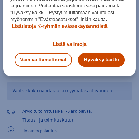
tarjoaminen. Voit antaa suostumuksesi painamalla
Kokotaulukko
”Hyväksy kaikki”. Pystyt muuttamaan valintojasi
myöhemmin ”Evästeasetukset”-linkin kautta.
Lisätietoja K-ryhmän evästekäytännöistä
Lisää ostoskoriin
Lisää valintoja
Vain välttämättömät
Hyväksy kaikki
Tarkista saatavuus ja tilaa myymälästä
Verkkokauppa:
Saatavilla
Myymälät:
Saatavilla
Valitse koko nähdäksesi myymäläsaatavuuden.
Arvioitu toimitusaika 1-3 arkipäivää.
Tilaus- ja toimituskulut
Ilmainen palautus