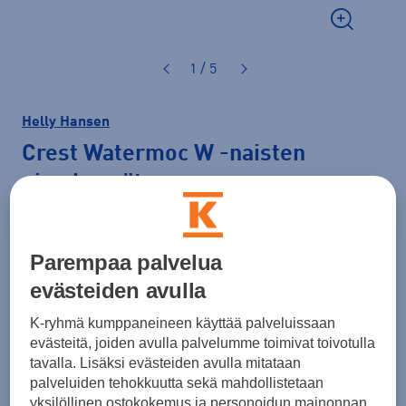
1 / 5
Helly Hansen
Crest Watermoc W
-naisten
uimakengät
65,00 €
Parempaa palvelua
Väri
Musta
evästeiden avulla
K-ryhmä kumppaneineen käyttää palveluissaan
evästeitä, joiden avulla palvelumme toimivat toivotulla
Koko
tavalla. Lisäksi evästeiden avulla mitataan
palveluiden tehokkuutta sekä mahdollistetaan
37,5
38
38 ⅔
39 ⅓
40
40,5
41
yksilöllinen ostokokemus ja personoidun mainonnan