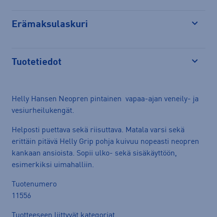
Erämaksulaskuri
Avaa
Tuotetiedot
Avaa
Helly Hansen Neopren pintainen vapaa-ajan veneily- ja
vesiurheilukengät.
Helposti puettava sekä riisuttava. Matala varsi sekä
erittäin pitävä Helly Grip pohja kuivuu nopeasti neopren
kankaan ansioista. Sopii ulko- sekä sisäkäyttöön,
esimerkiksi uimahalliin.
Tuotenumero
11556
Tuotteeseen liittyvät kategoriat