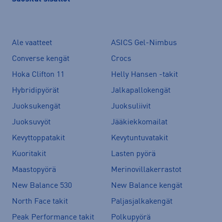
Ale vaatteet
ASICS Gel-Nimbus
Converse kengät
Crocs
Hoka Clifton 11
Helly Hansen -takit
Hybridipyörät
Jalkapallokengät
Juoksukengät
Juoksuliivit
Juoksuvyöt
Jääkiekkomailat
Kevyttoppatakit
Kevytuntuvatakit
Kuoritakit
Lasten pyörä
Maastopyörä
Merinovillakerrastot
New Balance 530
New Balance kengät
North Face takit
Paljasjalkakengät
Peak Performance takit
Polkupyörä