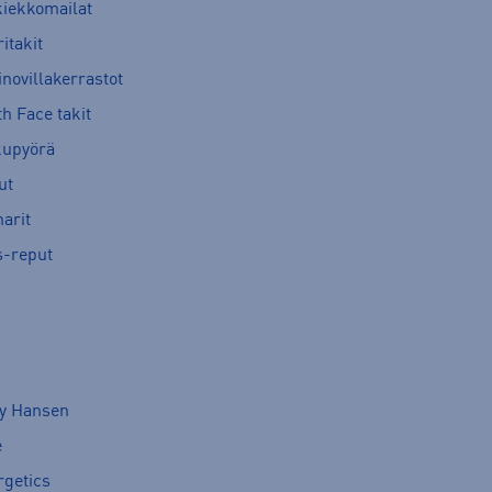
kiekkomailat
itakit
novillakerrastot
h Face takit
kupyörä
ut
arit
s-reput
ly Hansen
e
rgetics