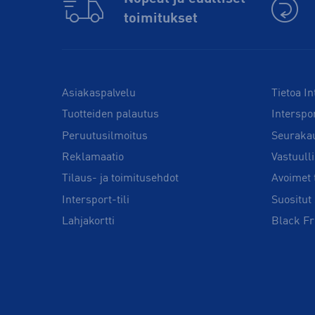
toimitukset
Asiakaspalvelu
Tietoa In
Tuotteiden palautus
Interspo
Peruutusilmoitus
Seuraka
Reklamaatio
Vastuull
Tilaus- ja toimitusehdot
Avoimet 
Intersport-tili
Suositut 
Lahjakortti
Black Fr