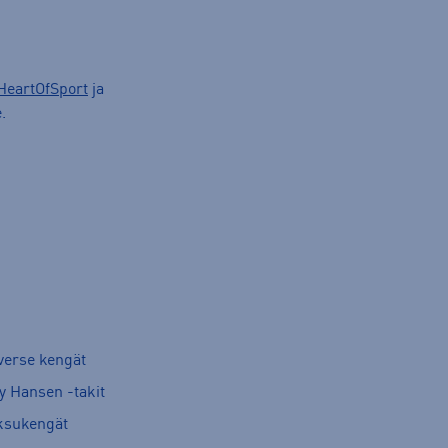
HeartOfSport
ja
.
verse kengät
y Hansen -takit
ksukengät