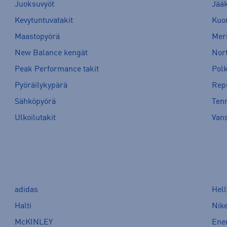
Juoksuvyöt
Jää
Kevytuntuvatakit
Kuor
Maastopyörä
Meri
New Balance kengät
Nort
Peak Performance takit
Pol
Pyöräilykypärä
Rep
Sähköpyörä
Tenn
Ulkoilutakit
Van
adidas
Hel
Halti
Nik
McKINLEY
Ene