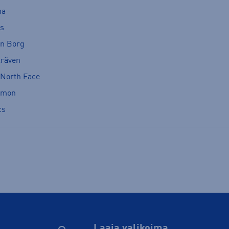
ma
cs
rn Borg
lräven
 North Face
omon
cs
Laaja valikoima