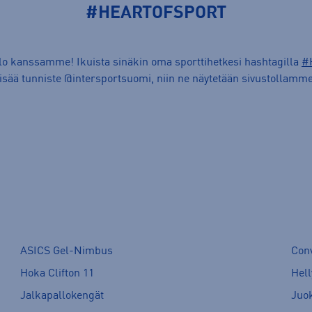
#HEARTOFSPORT
ilo kanssamme! Ikuista sinäkin oma sporttihetkesi hashtagilla
#
lisää tunniste @intersportsuomi, niin ne näytetään sivustollamme
ASICS Gel-Nimbus
Con
Hoka Clifton 11
Hell
Jalkapallokengät
Juo