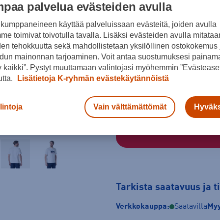
paa palvelua evästeiden avulla
kumppaneineen käyttää palveluissaan evästeitä, joiden avulla
e toimivat toivotulla tavalla. Lisäksi evästeiden avulla mitataa
Valkoinen
den tehokkuutta sekä mahdollistetaan yksilöllinen ostokokemus 
Koko
dun mainonnan tarjoaminen. Voit antaa suostumuksesi painama
 kaikki”. Pystyt muuttamaan valintojasi myöhemmin ”Evästeaset
S
M
L
utta.
Lisätietoja K-ryhmän evästekäytännöistä
Kokotaulukko
lintoja
Vain välttämättömät
Hyväks
Tarkista saatavuus ja 
Verkkokauppa:
Saatavilla
Myy