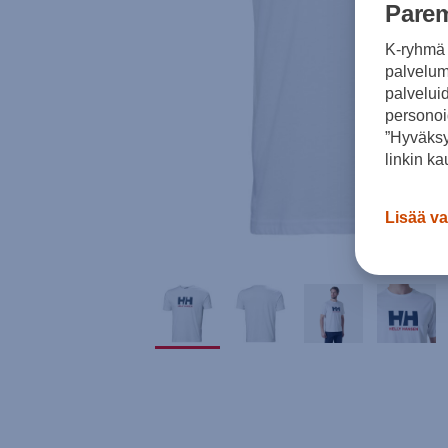
Parem
K-ryhmä 
palvelumm
palvelui
personoi
”Hyväksy
linkin ka
Lisää va