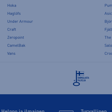
Hoka
Pu
Haglöfs
Asi
Under Armour
Bjö
Craft
Fjäl
Zeropoint
The
CamelBak
Sal
Vans
Cro
Helppo ja ilmainen
Turvallinen