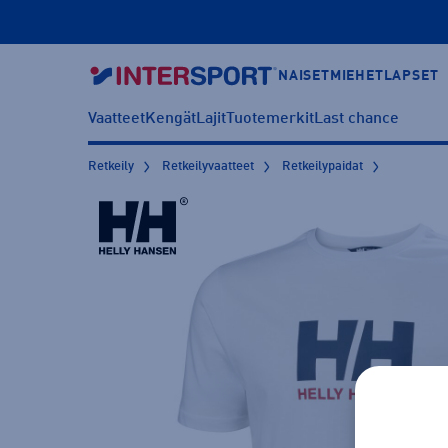
NAISET
MIEHET
LAPSET
Vaatteet
Kengät
Lajit
Tuotemerkit
Last chance
Retkeily
Retkeilyvaatteet
Retkeilypaidat