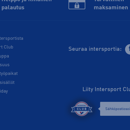
palautus
maksaminen
tersportista
rt Club
Seuraa intersportia:
uppa
isuus
työpaikat
sisällöt
Liity Intersport C
iday