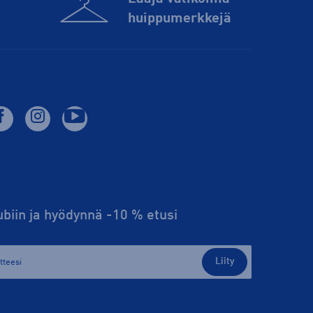
huippu­merkkejä
lubiin ja hyödynnä -10 % etusi
Liity