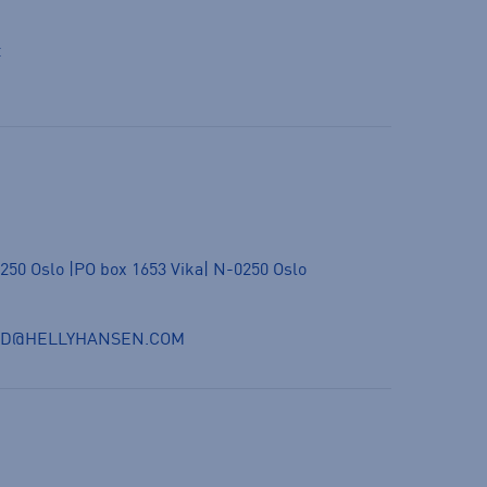
t
250 Oslo |PO box 1653 Vika| N-0250 Oslo
ND@HELLYHANSEN.COM