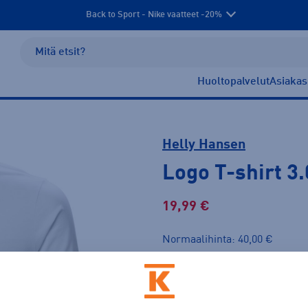
Back to Sport - Nike vaatteet -20%
Huoltopalvelut
Asiakas
Helly Hansen
Logo T-shirt 3
19,99 €
Normaalihinta: 40,00 €
Lis
30pv alin hinta: 19,99 €
Väri