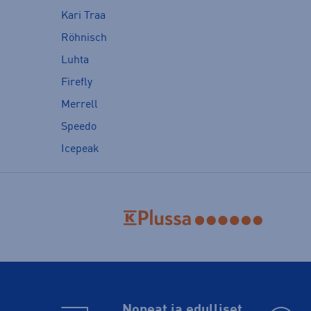
Kari Traa
Röhnisch
Luhta
Firefly
Merrell
Speedo
Icepeak
Nopeat ja edulliset