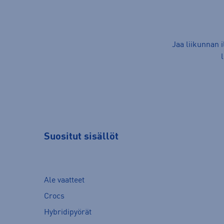
Jaa liikunnan 
Suositut sisällöt
Ale vaatteet
Crocs
Hybridipyörät