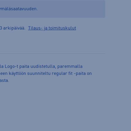
yymäläsaatavuuden.
3 arkipäivää.
Tilaus- ja toimituskulut
la Logo-t paita uudistetulla, paremmalla
een käyttöön suunniteltu regular fit -paita on
asta.