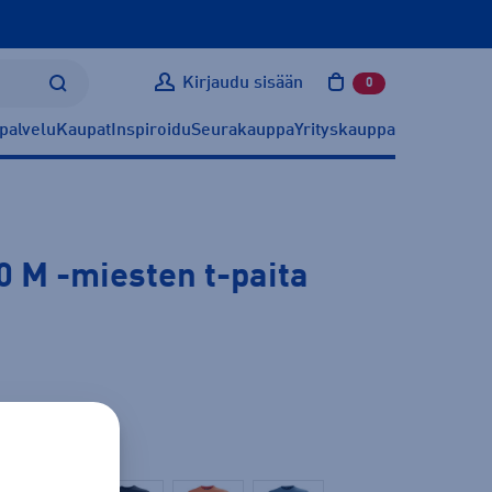
Kirjaudu sisään
0
tuotetta ostoskoris
palvelu
Kaupat
Inspiroidu
Seurakauppa
Yrityskauppa
.0 M
-miesten t-paita
ätietoa