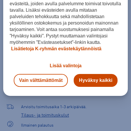
evästeitä, joiden avulla palvelumme toimivat toivotulla
ONES
tavalla. Lisäksi evästeiden avulla mitataan
palveluiden tehokkuutta sekä mahdollistetaan
yksilöllinen ostokokemus ja personoidun mainonnan
tarjoaminen. Voit antaa suostumuksesi painamalla
Lisää ostoskoriin
”Hyväksy kaikki”. Pystyt muuttamaan valintojasi
myöhemmin ”Evästeasetukset”-linkin kautta.
Lisätietoja K-ryhmän evästekäytännöistä
Tarkista saatavuus ja tilaa myymälästä
Lisää valintoja
Verkkokauppa:
Saatavilla
Myymälät:
Saatavilla
Vain välttämättömät
Hyväksy kaikki
Valitse koko nähdäksesi myymäläsaatavuuden.
Arvioitu toimitusaika 1-3 arkipäivää.
Tilaus- ja toimituskulut
Ilmainen palautus