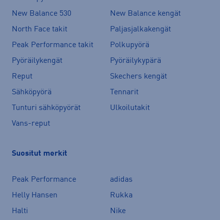
New Balance 530
New Balance kengät
North Face takit
Paljasjalkakengät
Peak Performance takit
Polkupyörä
Pyöräilykengät
Pyöräilykypärä
Reput
Skechers kengät
Sähköpyörä
Tennarit
Tunturi sähköpyörät
Ulkoilutakit
Vans-reput
Suositut merkit
Peak Performance
adidas
Helly Hansen
Rukka
Halti
Nike