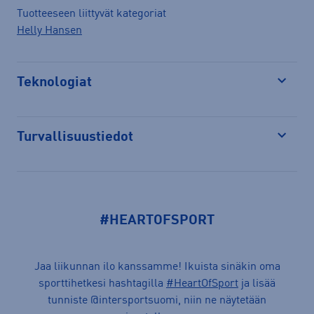
Tuotteeseen liittyvät kategoriat
Helly Hansen
Teknologiat
Avaa
Turvallisuustiedot
Avaa
#HEARTOFSPORT
Jaa liikunnan ilo kanssamme! Ikuista sinäkin oma
sporttihetkesi hashtagilla
#HeartOfSport
ja lisää
tunniste @intersportsuomi, niin ne näytetään