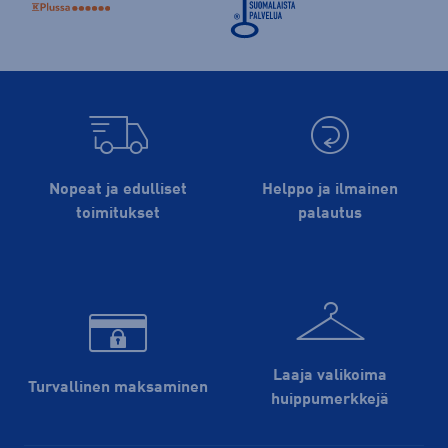
Nopeat ja edulliset
Helppo ja ilmainen
toimitukset
palautus
Laaja valikoima
Turvallinen maksaminen
huippu­merkkejä