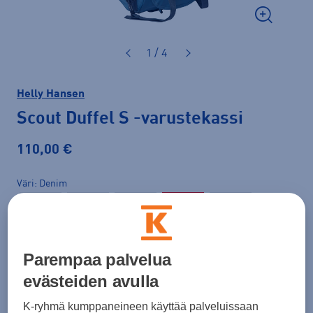
1 / 4
Helly Hansen
Scout Duffel S
-varustekassi
110,00 €
Väri
Denim
Parempaa palvelua
evästeiden avulla
Koko
K-ryhmä kumppaneineen käyttää palveluissaan