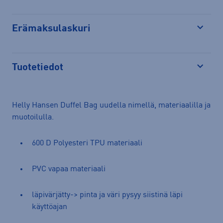
Erämaksulaskuri
Avaa
Tuotetiedot
Avaa
Helly Hansen Duffel Bag uudella nimellä, materiaalilla ja
muotoilulla.
600 D Polyesteri TPU materiaali
PVC vapaa materiaali
läpivärjätty-> pinta ja väri pysyy siistinä läpi
käyttöajan