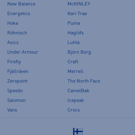
New Balance
McKINLEY
Energetics
Kari Traa
Hoka
Puma
Röhnisch
Haglöfs
Asics
Luhta
Under Armour
Björn Borg
Firefly
Craft
Fjällräven
Merrell
Zeropoint
The North Face
Speedo
CamelBak
Salomon
Icepeak
Vans
Crocs