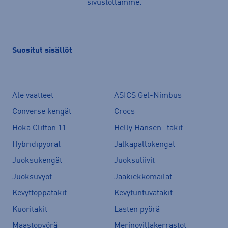
sivustollamme.
Suositut sisällöt
Ale vaatteet
ASICS Gel-Nimbus
Converse kengät
Crocs
Hoka Clifton 11
Helly Hansen -takit
Hybridipyörät
Jalkapallokengät
Juoksukengät
Juoksuliivit
Juoksuvyöt
Jääkiekkomailat
Kevyttoppatakit
Kevytuntuvatakit
Kuoritakit
Lasten pyörä
Maastopyörä
Merinovillakerrastot