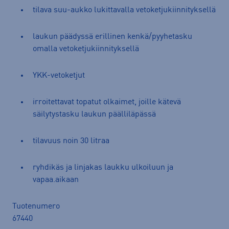
tilava suu-aukko lukittavalla vetoketjukiinnityksellä
laukun päädyssä erillinen kenkä/pyyhetasku
omalla vetoketjukiinnityksellä
YKK-vetoketjut
irroitettavat topatut olkaimet, joille kätevä
säilytystasku laukun päälliläpässä
tilavuus noin 30 litraa
ryhdikäs ja linjakas laukku ulkoiluun ja
vapaa.aikaan
Tuotenumero
67440