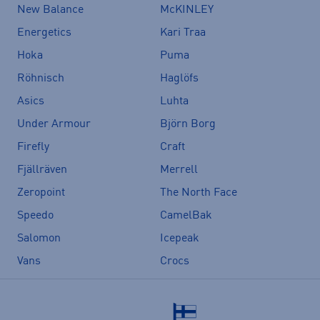
New Balance
McKINLEY
Energetics
Kari Traa
Hoka
Puma
Röhnisch
Haglöfs
Asics
Luhta
Under Armour
Björn Borg
Firefly
Craft
Fjällräven
Merrell
Zeropoint
The North Face
Speedo
CamelBak
Salomon
Icepeak
Vans
Crocs