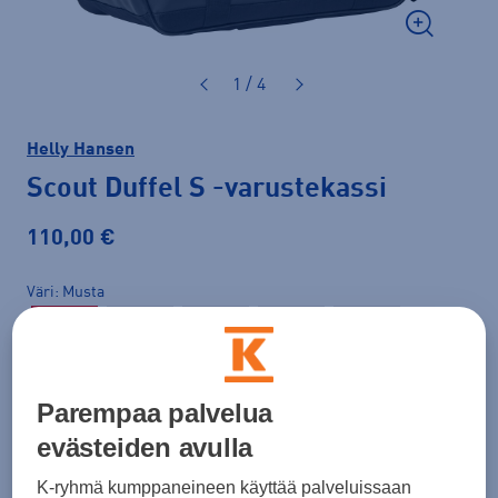
1 / 4
Helly Hansen
Scout Duffel S
-varustekassi
110,00 €
Väri
Musta
Parempaa palvelua
evästeiden avulla
Koko
K-ryhmä kumppaneineen käyttää palveluissaan