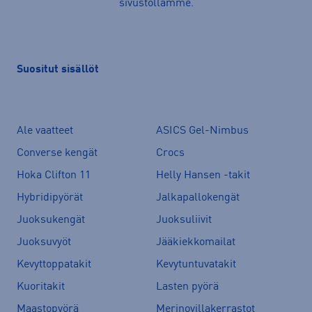
sivustollamme.
Suositut sisällöt
Ale vaatteet
ASICS Gel-Nimbus
Converse kengät
Crocs
Hoka Clifton 11
Helly Hansen -takit
Hybridipyörät
Jalkapallokengät
Juoksukengät
Juoksuliivit
Juoksuvyöt
Jääkiekkomailat
Kevyttoppatakit
Kevytuntuvatakit
Kuoritakit
Lasten pyörä
Maastopyörä
Merinovillakerrastot