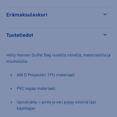
Erämaksulaskuri
Avaa
Tuotetiedot
Avaa
Helly Hansen Duffel Bag uudella nimellä, materiaalilla ja
muotoilulla.
600 D Polyesteri TPU materiaali
PVC vapaa materiaali
läpivärjätty-> pinta ja väri pysyy siistinä läpi
käyttöajan