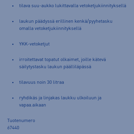
tilava suu-aukko lukittavalla vetoketjukiinnityksellä
laukun päädyssä erillinen kenkä/pyyhetasku
omalla vetoketjukiinnityksellä
YKK-vetoketjut
irroitettavat topatut olkaimet, joille kätevä
säilytystasku laukun päälliläpässä
tilavuus noin 30 litraa
ryhdikäs ja linjakas laukku ulkoiluun ja
vapaa.aikaan
Tuotenumero
67440