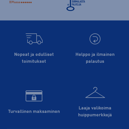
Nopeat ja edulliset
Helppo ja ilmainen
toimitukset
palautus
Laaja valikoima
Turvallinen maksaminen
huippu­merkkejä