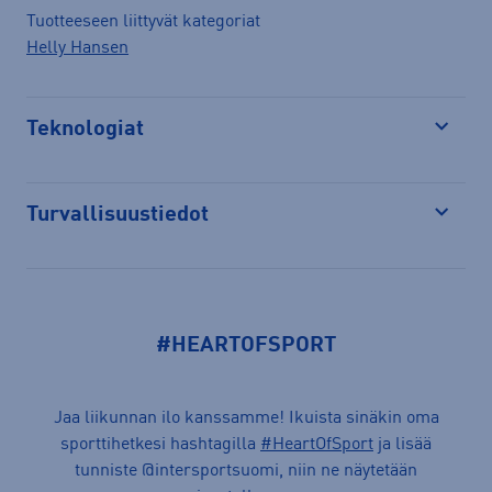
Tuotteeseen liittyvät kategoriat
Helly Hansen
Teknologiat
Avaa
Turvallisuustiedot
Avaa
#HEARTOFSPORT
Jaa liikunnan ilo kanssamme! Ikuista sinäkin oma
sporttihetkesi hashtagilla
#HeartOfSport
ja lisää
tunniste @intersportsuomi, niin ne näytetään