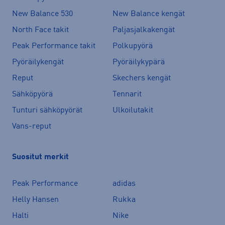
New Balance 530
New Balance kengät
North Face takit
Paljasjalkakengät
Peak Performance takit
Polkupyörä
Pyöräilykengät
Pyöräilykypärä
Reput
Skechers kengät
Sähköpyörä
Tennarit
Tunturi sähköpyörät
Ulkoilutakit
Vans-reput
Suositut merkit
Peak Performance
adidas
Helly Hansen
Rukka
Halti
Nike