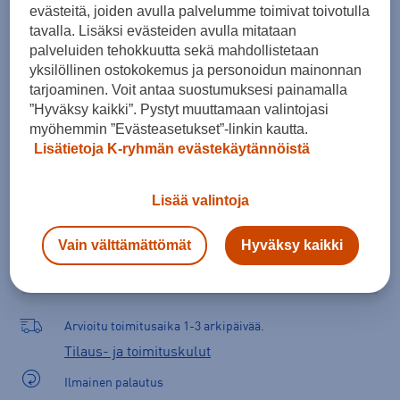
evästeitä, joiden avulla palvelumme toimivat toivotulla
ONES
tavalla. Lisäksi evästeiden avulla mitataan
palveluiden tehokkuutta sekä mahdollistetaan
yksilöllinen ostokokemus ja personoidun mainonnan
tarjoaminen. Voit antaa suostumuksesi painamalla
Lisää ostoskoriin
”Hyväksy kaikki”. Pystyt muuttamaan valintojasi
myöhemmin ”Evästeasetukset”-linkin kautta.
Lisätietoja K-ryhmän evästekäytännöistä
Tarkista saatavuus ja tilaa myymälästä
Lisää valintoja
Verkkokauppa:
Saatavilla
Myymälät:
Saatavilla
Vain välttämättömät
Hyväksy kaikki
Valitse koko nähdäksesi myymäläsaatavuuden.
Arvioitu toimitusaika 1-3 arkipäivää.
Tilaus- ja toimituskulut
Ilmainen palautus