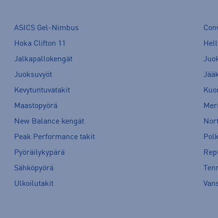
ASICS Gel-Nimbus
Con
Hoka Clifton 11
Hell
Jalkapallokengät
Juo
Juoksuvyöt
Jää
Kevytuntuvatakit
Kuor
Maastopyörä
Meri
New Balance kengät
Nort
Peak Performance takit
Pol
Pyöräilykypärä
Rep
Sähköpyörä
Tenn
Ulkoilutakit
Van