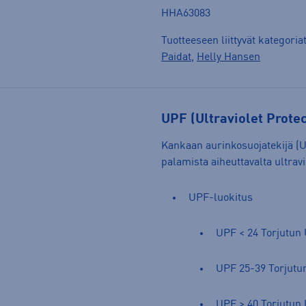
HHA63083
Tuotteeseen liittyvät kategoria
Paidat
,
Helly Hansen
UPF (Ultraviolet Protec
Kankaan aurinkosuojatekijä (U
palamista aiheuttavalta ultravio
UPF-luokitus
UPF < 24 Torjutun
UPF 25-39 Torjutu
UPF > 40 Torjutun