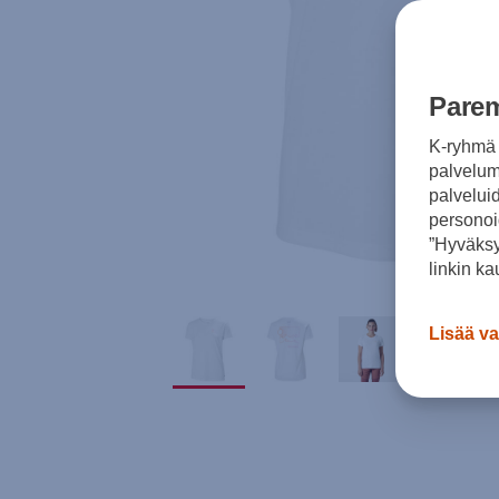
Parem
K-ryhmä 
palvelumm
palvelui
personoi
”Hyväksy
linkin ka
Lisää va