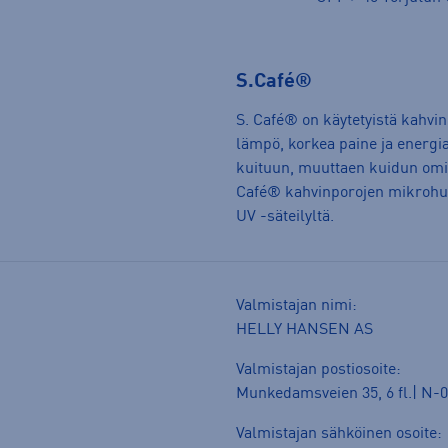
S.Café®
S. Café® on käytetyistä kahvin
lämpö, korkea paine ja energi
kuituun, muuttaen kuidun omin
Café® kahvinporojen mikrohuo
UV -säteilyltä.
Valmistajan nimi:
HELLY HANSEN AS
Valmistajan postiosoite:
Munkedamsveien 35, 6 fl.| N-0
Valmistajan sähköinen osoite: