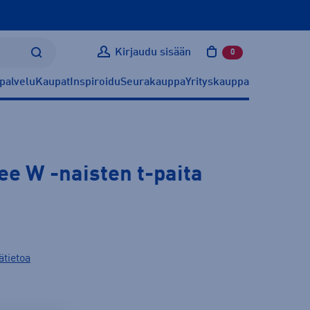
Kirjaudu sisään
0
tuotetta ostoskoris
palvelu
Kaupat
Inspiroidu
Seurakauppa
Yrityskauppa
Tee W
-naisten t-paita
ätietoa