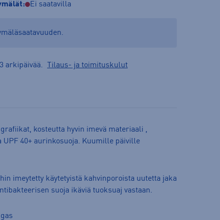
mälät:
Ei saatavilla
yymäläsaatavuuden.
3 arkipäivää.
Tilaus- ja toimituskulut
 grafiikat, kosteutta hyvin imevä materiaali ,
ja UPF 40+ aurinkosuoja. Kuumille päiville
hin imeytetty käytetyistä kahvinporoista uutetta jaka
tibakteerisen suoja ikäviä tuoksuaj vastaan.
ngas