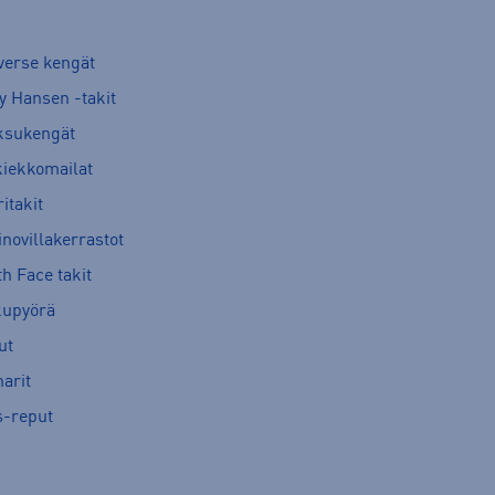
verse kengät
y Hansen -takit
ksukengät
kiekkomailat
itakit
novillakerrastot
h Face takit
kupyörä
ut
arit
s-reput