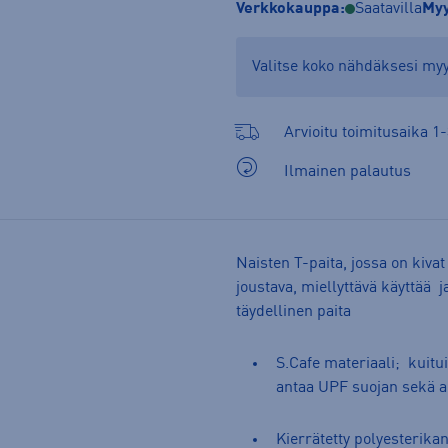
Verkkokauppa:
Saatavilla
Myy
Valitse koko nähdäksesi m
Arvioitu toimitusaika 1-
Ilmainen palautus
Naisten T-paita, jossa on kivat
joustava, miellyttävä käyttää 
täydellinen paita
S.Cafe materiaali; kuitui
antaa UPF suojan sekä an
Kierrätetty polyesterika