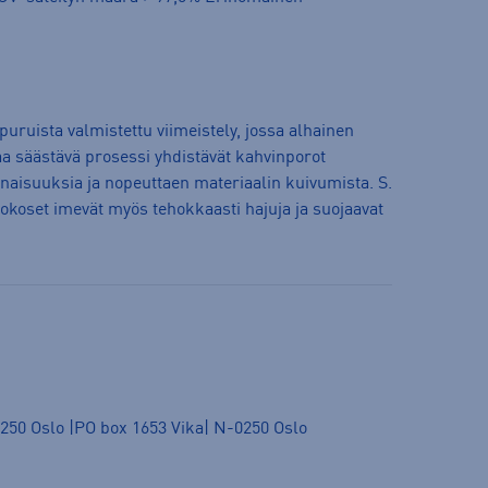
puruista valmistettu viimeistely, jossa alhainen
aa säästävä prosessi yhdistävät kahvinporot
aisuuksia ja nopeuttaen materiaalin kuivumista. S.
koset imevät myös tehokkaasti hajuja ja suojaavat
250 Oslo |PO box 1653 Vika| N-0250 Oslo