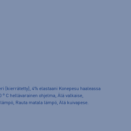
eri (kierrätetty), 4% elastaani Konepesu haaleassa
° C hellävarainen ohjelma, Älä valkaise,
lämpö, Rauta matala lämpö, Älä kuivapese.