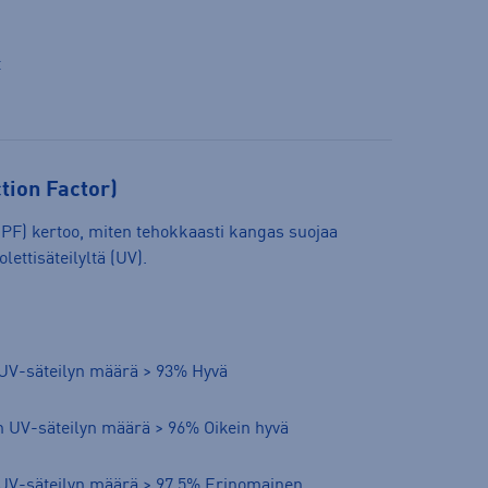
t
tion Factor)
PF) kertoo, miten tehokkaasti kangas suojaa
lettisäteilyltä (UV).
 UV-säteilyn määrä > 93% Hyvä
n UV-säteilyn määrä > 96% Oikein hyvä
 UV-säteilyn määrä > 97,5% Erinomainen