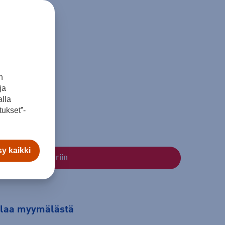
n
ja
lla
ukset”-
y kaikki
Lisää ostoskoriin
tilaa myymälästä