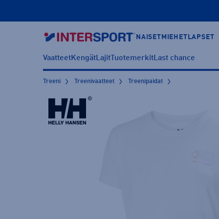
NAISET
MIEHET
LAPSET
Vaatteet
Kengät
Lajit
Tuotemerkit
Last chance
Treeni
Treenivaatteet
Treenipaidat