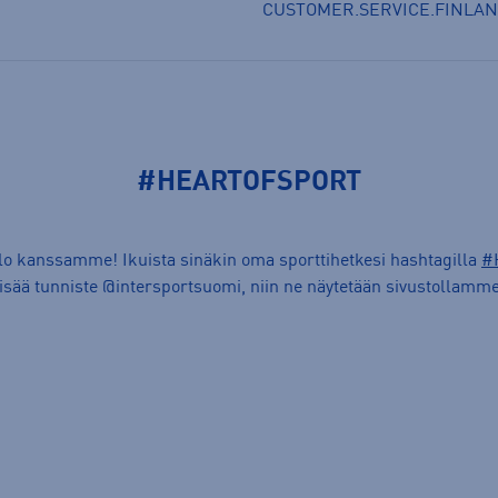
CUSTOMER.SERVICE.FINLA
#HEARTOFSPORT
ilo kanssamme! Ikuista sinäkin oma sporttihetkesi hashtagilla
#
lisää tunniste @intersportsuomi, niin ne näytetään sivustollamme