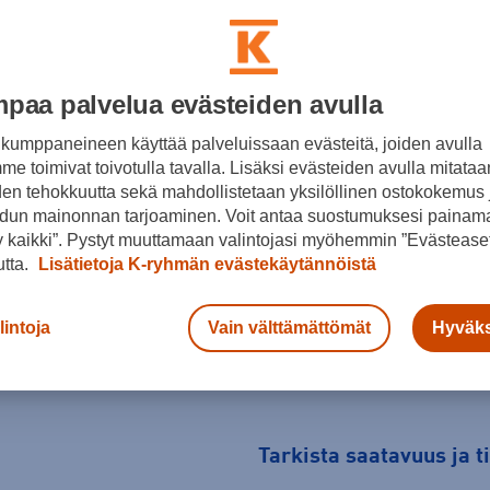
Väri
paa palvelua evästeiden avulla
Valkoinen
kumppaneineen käyttää palveluissaan evästeitä, joiden avulla
Koko
e toimivat toivotulla tavalla. Lisäksi evästeiden avulla mitataa
den tehokkuutta sekä mahdollistetaan yksilöllinen ostokokemus 
XL
dun mainonnan tarjoaminen. Voit antaa suostumuksesi painama
 kaikki”. Pystyt muuttamaan valintojasi myöhemmin ”Evästeaset
Kokotaulukko
utta.
Lisätietoja K-ryhmän evästekäytännöistä
lintoja
Vain välttämättömät
Hyväks
Tarkista saatavuus ja 