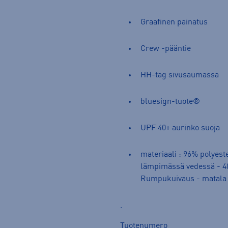
Graafinen painatus
Crew -pääntie
HH-tag sivusaumassa
bluesign-tuote®
UPF 40+ aurinko suoja
materiaali : 96% polyest
lämpimässä vedessä - 40 
Rumpukuivaus - matala 
.
Tuotenumero