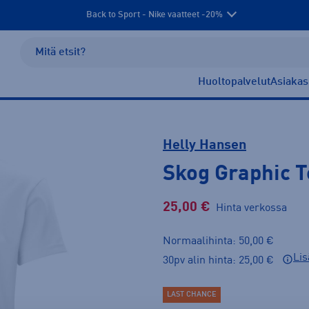
Back to Sport - Nike vaatteet -20%
Huoltopalvelut
Asiakas
Helly Hansen
Skog Graphic 
25,00 €
Hinta verkossa
Normaalihinta: 50,00 €
Lis
30pv alin hinta: 25,00 €
LAST CHANCE