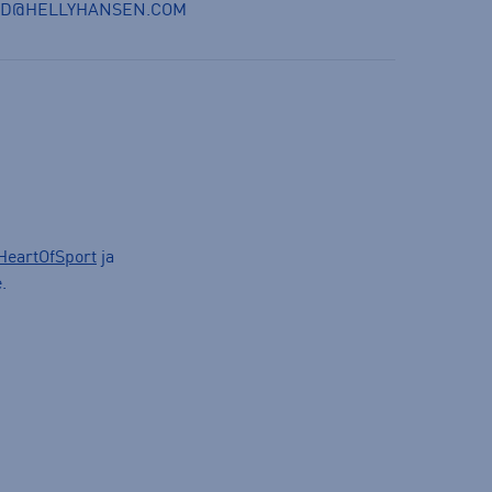
ND@HELLYHANSEN.COM
HeartOfSport
ja
.