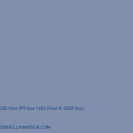
t
250 Oslo |PO box 1653 Vika| N-0250 Oslo
ND@HELLYHANSEN.COM