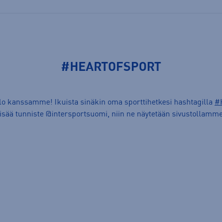
#HEARTOFSPORT
ilo kanssamme! Ikuista sinäkin oma sporttihetkesi hashtagilla
#
lisää tunniste @intersportsuomi, niin ne näytetään sivustollamme