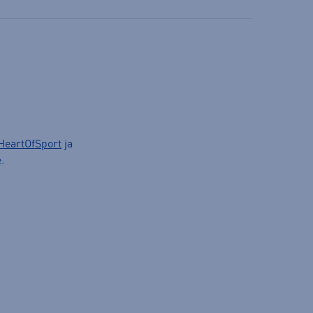
HeartOfSport
ja
.