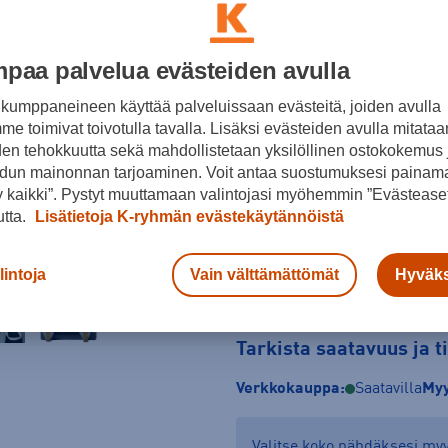
paa palvelua evästeiden avulla
Vihreä
kumppaneineen käyttää palveluissaan evästeitä, joiden avulla
Koko
e toimivat toivotulla tavalla. Lisäksi evästeiden avulla mitataa
ONES
den tehokkuutta sekä mahdollistetaan yksilöllinen ostokokemus 
dun mainonnan tarjoaminen. Voit antaa suostumuksesi painama
 kaikki”. Pystyt muuttamaan valintojasi myöhemmin ”Evästeaset
utta.
Lisätietoja K-ryhmän evästekäytännöistä
lintoja
Vain välttämättömät
Hyväks
Tarkista saatavuus ja 
Verkkokauppa:
Saatavilla
Myy
Valitse koko nähdäksesi m