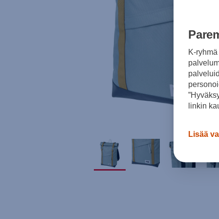
Parem
K-ryhmä 
palvelumm
palvelui
personoi
”Hyväksy
linkin ka
Lisää va