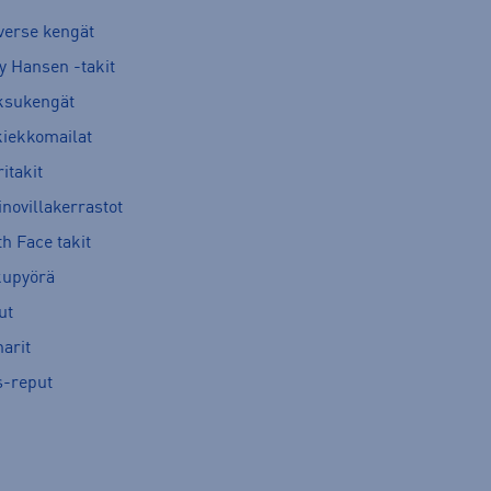
verse kengät
y Hansen -takit
ksukengät
kiekkomailat
itakit
novillakerrastot
h Face takit
kupyörä
ut
arit
s-reput