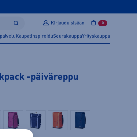
Kirjaudu sisään
0
tuotetta ostoskoris
palvelu
Kaupat
Inspiroidu
Seurakauppa
Yrityskauppa
kpack
-päiväreppu