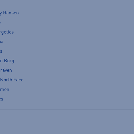
ly Hansen
e
rgetics
ma
cs
rn Borg
lräven
 North Face
omon
cs