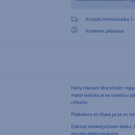
Arvioitu toimitusaika 1-
Ilmainen palautus
Helly Hansen Stockholm reppu 
materiaalista ja se soveltuu pä
retkelle.
Päälokero on tilava ja se on he
Edessä vetoketjullinen tasku. 
muulle elektroniikalle.