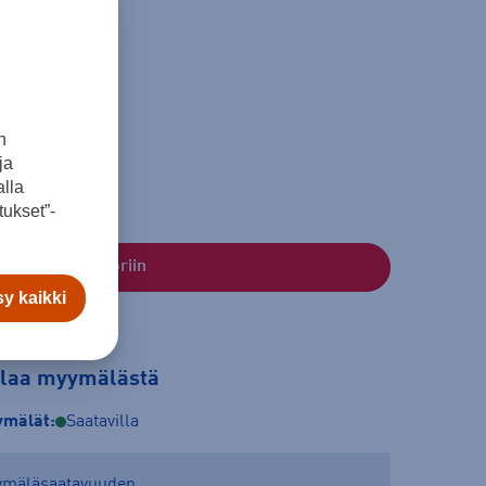
n
ja
lla
ukset”-
Lisää ostoskoriin
y kaikki
tilaa myymälästä
mälät:
Saatavilla
yymäläsaatavuuden.