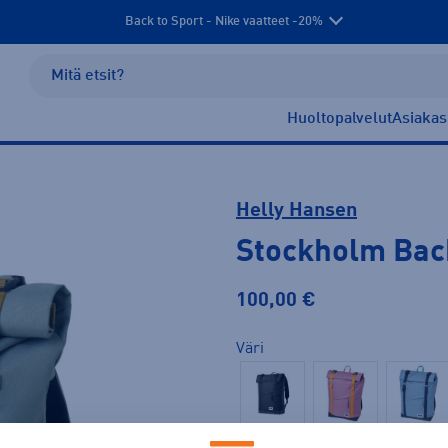
Back to Sport - Nike vaatteet -20%
Huoltopalvelut
Asiakas
Helly Hansen
Stockholm Bac
100,00 €
Väri