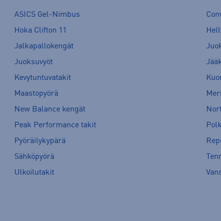
ASICS Gel-Nimbus
Con
Hoka Clifton 11
Hell
Jalkapallokengät
Juo
Juoksuvyöt
Jää
Kevytuntuvatakit
Kuor
Maastopyörä
Meri
New Balance kengät
Nort
Peak Performance takit
Pol
Pyöräilykypärä
Rep
Sähköpyörä
Tenn
Ulkoilutakit
Van