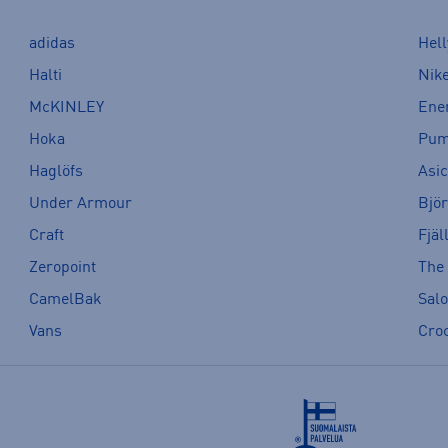
adidas
Hel
Halti
Nik
McKINLEY
Ene
Hoka
Pu
Haglöfs
Asi
Under Armour
Bjö
Craft
Fjäl
Zeropoint
The
CamelBak
Sal
Vans
Cro