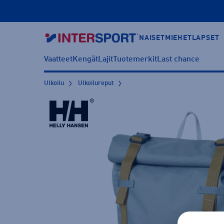
NAISET
MIEHET
LAPSET
Vaatteet
Kengät
Lajit
Tuotemerkit
Last chance
Ulkoilu
Ulkoilureput