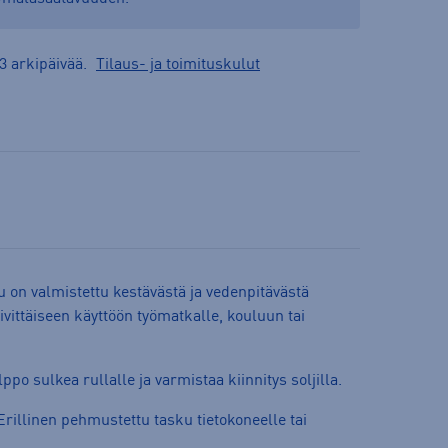
3 arkipäivää.
Tilaus- ja toimituskulut
on valmistettu kestävästä ja vedenpitävästä
ivittäiseen käyttöön työmatkalle, kouluun tai
lppo sulkea rullalle ja varmistaa kiinnitys soljilla.
Erillinen pehmustettu tasku tietokoneelle tai