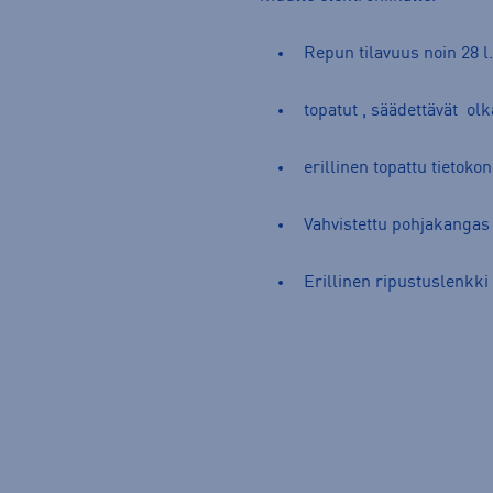
Repun tilavuus noin 28 l
topatut , säädettävät ol
erillinen topattu tietoko
Vahvistettu pohjakangas
Erillinen ripustuslenkki