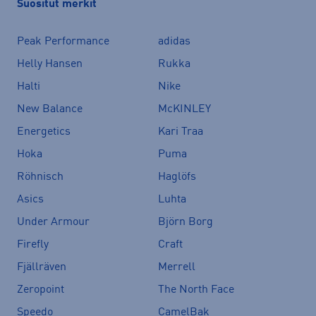
Suositut merkit
Peak Performance
adidas
Helly Hansen
Rukka
Halti
Nike
New Balance
McKINLEY
Energetics
Kari Traa
Hoka
Puma
Röhnisch
Haglöfs
Asics
Luhta
Under Armour
Björn Borg
Firefly
Craft
Fjällräven
Merrell
Zeropoint
The North Face
Speedo
CamelBak