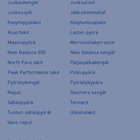
Juoksukengät
Juoksuliivit
Juoksuvyöt
Jääkiekkomailat
Kevyttoppatakit
Kevytuntuvatakit
Kuoritakit
Lasten pyörä
Maastopyörä
Merinovillakerrastot
New Balance 530
New Balance kengät
North Face takit
Paljasjalkakengät
Peak Performance takit
Polkupyörä
Pyöräilykengät
Pyöräilykypärä
Reput
Skechers kengät
Sähköpyörä
Tennarit
Tunturi sähköpyörät
Ulkoilutakit
Vans-reput