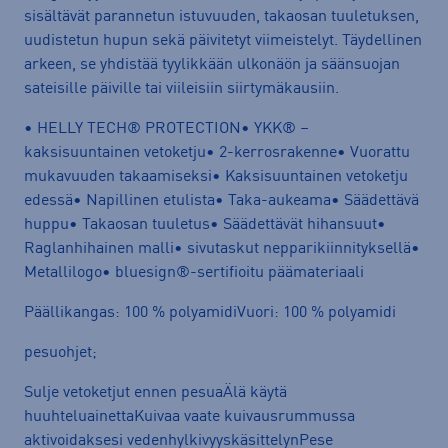
sisältävät parannetun istuvuuden, takaosan tuuletuksen,
uudistetun hupun sekä päivitetyt viimeistelyt. Täydellinen
arkeen, se yhdistää tyylikkään ulkonäön ja säänsuojan
sateisille päiville tai viileisiin siirtymäkausiin.
• HELLY TECH® PROTECTION• YKK® –
kaksisuuntainen vetoketju• 2-kerrosrakenne• Vuorattu
mukavuuden takaamiseksi• Kaksisuuntainen vetoketju
edessä• Napillinen etulista• Taka-aukeama• Säädettävä
huppu• Takaosan tuuletus• Säädettävät hihansuut•
Raglanhihainen malli• sivutaskut nepparikiinnityksellä•
Metallilogo• bluesign®-sertifioitu päämateriaali
Päällikangas: 100 % polyamidiVuori: 100 % polyamidi
pesuohjet;
Sulje vetoketjut ennen pesuaÄlä käytä
huuhteluainettaKuivaa vaate kuivausrummussa
aktivoidaksesi vedenhylkivyyskäsittelynPese