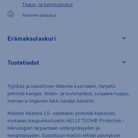
Tilaus- ja toimituskulut
Ilmainen palautus
Erämaksulaskuri
Avaa
Tuotetiedot
Avaa
Tyylikäs ja naisellinen Valentia kuoritakki, harjattu
pehmeä kangas. Veden- ja tuulenpitävä, suojaava huppu,
hieman a-linjainen takki kevään keleihin.
Naisten Valentia 2.0 -sadetakki yhdistää klassisen,
mukavan kaupunkisiluetin HELLY TECH® Protection -
teknologian tarjoamaan vedenpitävyyden ja
hengittävyyden. Suosittuun malliin tehdyt päivitykset