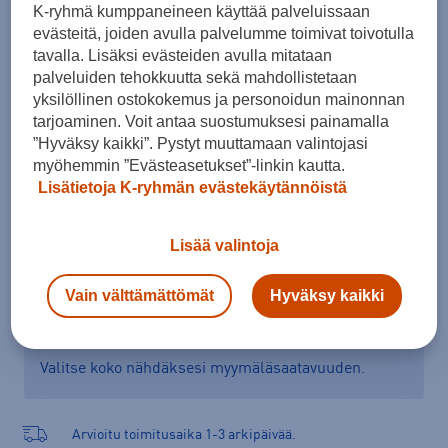
K-ryhmä kumppaneineen käyttää palveluissaan
Koko
evästeitä, joiden avulla palvelumme toimivat toivotulla
tavalla. Lisäksi evästeiden avulla mitataan
XS
S
M
L
XL
palveluiden tehokkuutta sekä mahdollistetaan
Kokotaulukko
yksilöllinen ostokokemus ja personoidun mainonnan
tarjoaminen. Voit antaa suostumuksesi painamalla
”Hyväksy kaikki”. Pystyt muuttamaan valintojasi
myöhemmin ”Evästeasetukset”-linkin kautta.
Lisää ostoskoriin
Lisätietoja K-ryhmän evästekäytännöistä
Lisää valintoja
Tarkista saatavuus ja tilaa myymälästä
Vain välttämättömät
Hyväksy kaikki
Verkkokauppa:
Saatavilla
Myymälät:
Saatavilla
Valitse koko nähdäksesi myymäläsaatavuuden.
Arvioitu toimitusaika 1-3 arkipäivää.