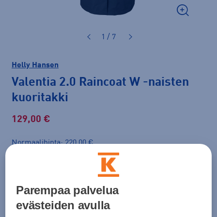
1 / 7
Helly Hansen
Valentia 2.0 Raincoat W
-naisten
kuoritakki
129,00 €
Normaalihinta: 220,00 €
Lisätietoa
30pv alin hinta: 129,00 €
Väri
Tummansininen
Parempaa palvelua
evästeiden avulla