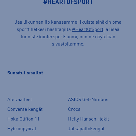
#HEARTOFSPORT
Jaa liikunnan ilo kanssamme! Ikuista sinäkin oma
sporttihetkesi hashtagilla
#HeartOfSport
ja lisää
tunniste @intersportsuomi, niin ne näytetään
sivustollamme.
Suositut sisällöt
Ale vaatteet
ASICS Gel-Nimbus
Converse kengät
Crocs
Hoka Clifton 11
Helly Hansen -takit
Hybridipyörät
Jalkapallokengät