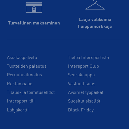
Laaja valikoima
Turvallinen maksaminen
huippu­merkkejä
Asiakaspalvelu
Tietoa Intersportista
Tuotteiden palautus
Intersport Club
Peruutusilmoitus
Seurakauppa
Reklamaatio
Vastuullisuus
Tilaus- ja toimitusehdot
Avoimet työpaikat
Intersport-tili
Suositut sisällöt
Lahjakortti
Black Friday