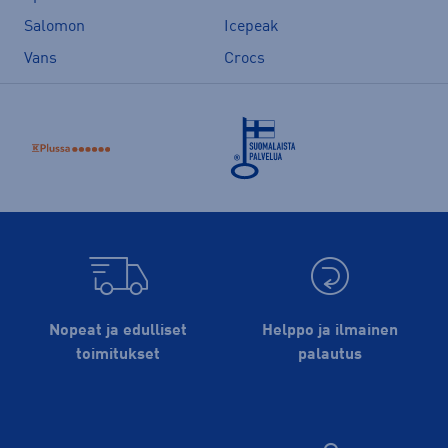
Salomon
Icepeak
Vans
Crocs
Nopeat ja edulliset
Helppo ja ilmainen
toimitukset
palautus