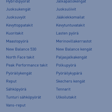
Hybridipyörät
Jalkapallokengät
Juoksukengät
Juoksuliivit
Juoksuvyöt
Jääkiekkomailat
Kevyttoppatakit
Kevytuntuvatakit
Kuoritakit
Lasten pyörä
Maastopyörä
Merinovillakerrastot
New Balance 530
New Balance kengät
North Face takit
Paljasjalkakengät
Peak Performance takit
Polkupyörä
Pyöräilykengät
Pyöräilykypärä
Reput
Skechers kengät
Sähköpyörä
Tennarit
Tunturi sähköpyörät
Ulkoilutakit
Vans-reput