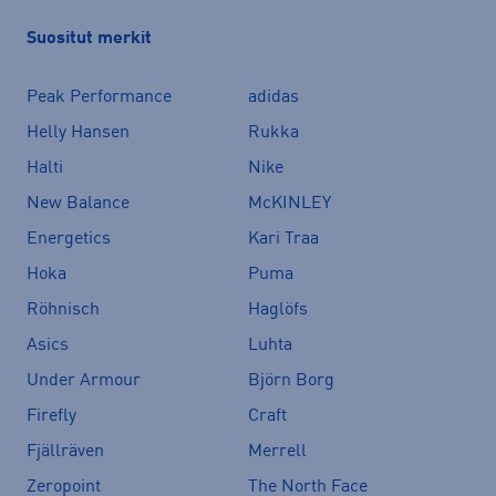
Suositut merkit
Peak Performance
adidas
Helly Hansen
Rukka
Halti
Nike
New Balance
McKINLEY
Energetics
Kari Traa
Hoka
Puma
Röhnisch
Haglöfs
Asics
Luhta
Under Armour
Björn Borg
Firefly
Craft
Fjällräven
Merrell
Zeropoint
The North Face