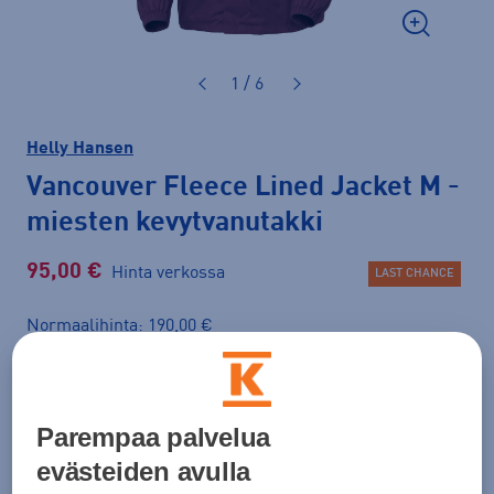
1 / 6
Helly Hansen
Vancouver Fleece Lined Jacket M
-
miesten kevytvanutakki
95,00 €
Hinta verkossa
LAST CHANCE
Normaalihinta: 190,00 €
Lisätietoa
30pv alin hinta: 95,00 €
Väri
Punainen
Parempaa palvelua
evästeiden avulla