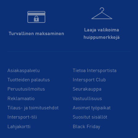
Laaja valikoima
Turvallinen maksaminen
huippu­merkkejä
Asiakaspalvelu
Tietoa Intersportista
Tuotteiden palautus
Intersport Club
Peruutusilmoitus
Seurakauppa
Reklamaatio
Vastuullisuus
Tilaus- ja toimitusehdot
Avoimet työpaikat
Intersport-tili
Suositut sisällöt
Lahjakortti
Black Friday