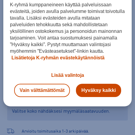
K-ryhmä kumppaneineen käyttää palveluissaan
Koko
evästeitä, joiden avulla palvelumme toimivat toivotulla
S
L
XL
tavalla. Lisäksi evästeiden avulla mitataan
palveluiden tehokkuutta sekä mahdollistetaan
Kokotaulukko
yksilöllinen ostokokemus ja personoidun mainonnan
tarjoaminen. Voit antaa suostumuksesi painamalla
”Hyväksy kaikki”. Pystyt muuttamaan valintojasi
myöhemmin ”Evästeasetukset”-linkin kautta.
Lisää ostoskoriin
Lisätietoja K-ryhmän evästekäytännöistä
Lisää valintoja
Tarkista saatavuus ja tilaa myymälästä
Vain välttämättömät
Hyväksy kaikki
Verkkokauppa:
Saatavilla
Myymälät:
Ei saatavilla
Valitse koko nähdäksesi myymäläsaatavuuden.
Arvioitu toimitusaika 1-3 arkipäivää.