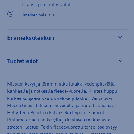
Tilaus- ja toimituskulut
Ilmainen palautus
Erämaksulaskuri
Avaa
Tuotetiedot
Avaa
Miesten kevyt ja lämmin ulkoilutakki vedenpitävällä
kankaalla ja notkealla fleece-vuorella. Kiinteä huppu,
korkea suojaava kaulus vetoketjutaskut. Vancouver
Fleece lined -takissa on vedeltä ja tuulelta suojaava
Helly Tech Proction kalvo sekä teipatut saumat.
Pintamateriaali on kevyttä ja kestävää mekaanista
stretch- laatua. Takin fleecevuorattu torso-osa pysyy