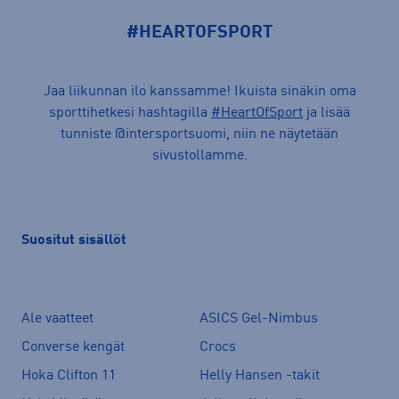
#HEARTOFSPORT
Jaa liikunnan ilo kanssamme! Ikuista sinäkin oma
sporttihetkesi hashtagilla
#HeartOfSport
ja lisää
tunniste @intersportsuomi, niin ne näytetään
sivustollamme.
Suositut sisällöt
Ale vaatteet
ASICS Gel-Nimbus
Converse kengät
Crocs
Hoka Clifton 11
Helly Hansen -takit