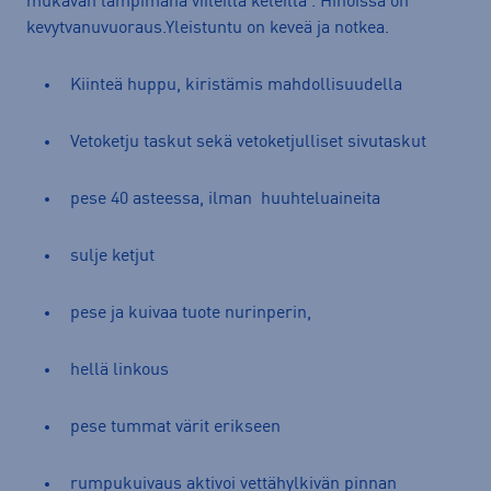
mukavan lämpimänä viileillä keleillä . Hihoissa on
kevytvanuvuoraus.Yleistuntu on keveä ja notkea.
Kiinteä huppu, kiristämis mahdollisuudella
Vetoketju taskut sekä vetoketjulliset sivutaskut
pese 40 asteessa, ilman huuhteluaineita
sulje ketjut
pese ja kuivaa tuote nurinperin,
hellä linkous
pese tummat värit erikseen
rumpukuivaus aktivoi vettähylkivän pinnan