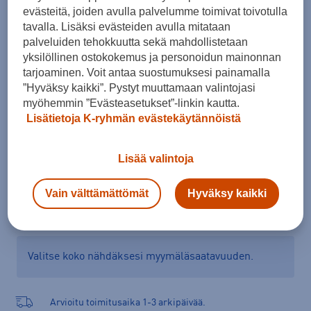
evästeitä, joiden avulla palvelumme toimivat toivotulla
Koko
tavalla. Lisäksi evästeiden avulla mitataan
38
palveluiden tehokkuutta sekä mahdollistetaan
yksilöllinen ostokokemus ja personoidun mainonnan
Kokotaulukko
tarjoaminen. Voit antaa suostumuksesi painamalla
”Hyväksy kaikki”. Pystyt muuttamaan valintojasi
myöhemmin ”Evästeasetukset”-linkin kautta.
Lisätietoja K-ryhmän evästekäytännöistä
Lisää ostoskoriin
Lisää valintoja
Tarkista saatavuus ja tilaa myymälästä
Vain välttämättömät
Hyväksy kaikki
Verkkokauppa:
Saatavilla
Myymälät:
Ei saatavilla
Valitse koko nähdäksesi myymäläsaatavuuden.
Arvioitu toimitusaika 1-3 arkipäivää.