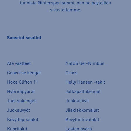
tunniste @intersportsuomi, niin ne näytetään
sivustollamme.
Suositut sisällöt
Ale vaatteet
ASICS Gel-Nimbus
Converse kengät
Crocs
Hoka Clifton 11
Helly Hansen -takit
Hybridipyörät
Jalkapallokengät
Juoksukengät
Juoksuliivit
Juoksuvyöt
Jääkiekkomailat
Kevyttoppatakit
Kevytuntuvatakit
Kuoritakit
Lasten pyörä