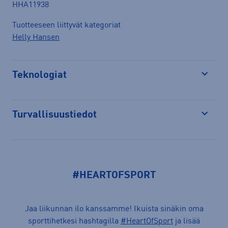
HHA11938
Tuotteeseen liittyvät kategoriat
Helly Hansen
Teknologiat
Avaa
Turvallisuustiedot
Avaa
#HEARTOFSPORT
Jaa liikunnan ilo kanssamme! Ikuista sinäkin oma
sporttihetkesi hashtagilla
#HeartOfSport
ja lisää