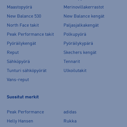
Maastopyörä
Merinovillakerrastot
New Balance 530
New Balance kengät
North Face takit
Paljasjalkakengät
Peak Performance takit
Polkupyörä
Pyöräilykengät
Pyöräilykypärä
Reput
Skechers kengät
Sähköpyörä
Tennarit
Tunturi sähköpyörät
Ulkoilutakit
Vans-reput
Suositut merkit
Peak Performance
adidas
Helly Hansen
Rukka