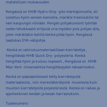
mahdollisen mukavuuden.
Kengässä on HH® Hydro-Grip -pito märkäpinnoille, eli
soveltuu hyvin veneen kannelle, märälle treenisalille tai
vain kaupungin vilinään. Kengän pohjakuviointi työntää
veden tehokkaasti erityisiä uria myöden pois pohjan alta,
joten märälläkin kelillä kenkä pitää hyvin. Kengässä
laadukas EVA-välipohja.
Kenkä on valmistusmateriaaliltaan kierrätettyä ,
hengittävää HH® Quick Dry- polyesteriä. Kenkä
hengittää hyvin ja kuivuu nopeasti., Kengässä on HH®
Max-Vent -ilmanvaihtoa hengittävyyden takaamiseksi.
Kenkä on pääsääntöisesti tehty kierrätetyistä
materiaaleista , niin merestäkerätyistä muoviesta kuin
muutoin kierrätetyistä polyesteriestä. Kenkä on raikas ja
ajanhenkinen kevään ja kesän harrastuksiin.
Tuotenumero