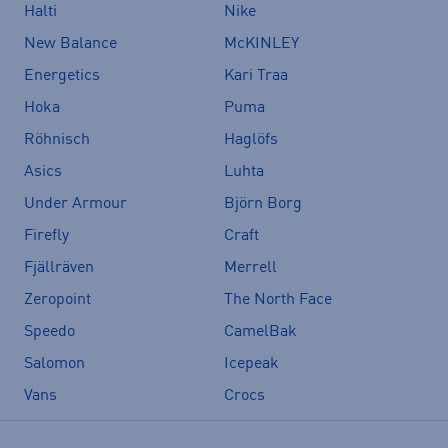
Halti
Nike
New Balance
McKINLEY
Energetics
Kari Traa
Hoka
Puma
Röhnisch
Haglöfs
Asics
Luhta
Under Armour
Björn Borg
Firefly
Craft
Fjällräven
Merrell
Zeropoint
The North Face
Speedo
CamelBak
Salomon
Icepeak
Vans
Crocs