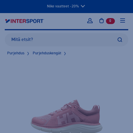
Nike vaatteet -20%
0
tuotetta osto
Kirjaudu sisään
Purjehdus
Purjehduskengät