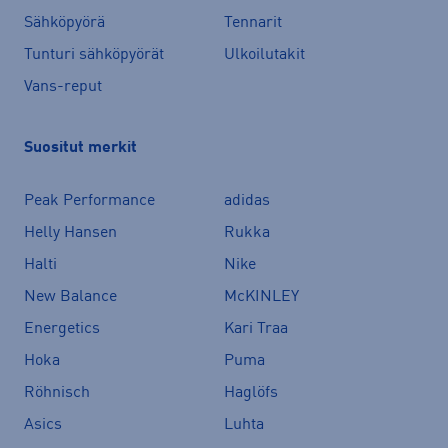
Sähköpyörä
Tennarit
Tunturi sähköpyörät
Ulkoilutakit
Vans-reput
Suositut merkit
Peak Performance
adidas
Helly Hansen
Rukka
Halti
Nike
New Balance
McKINLEY
Energetics
Kari Traa
Hoka
Puma
Röhnisch
Haglöfs
Asics
Luhta