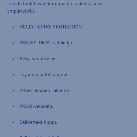
takista luotettavan kumppanin kaikenlaiseen
ympäristöön.
HELLY TECH® PROTECTION.
YKK VISLON® -vetoketju.
Kevyt vanueristys.
Täysin teipatut saumat.
2-kerroksinen rakenne.
YKK®-vetoketju.
Säädettävä huppu.