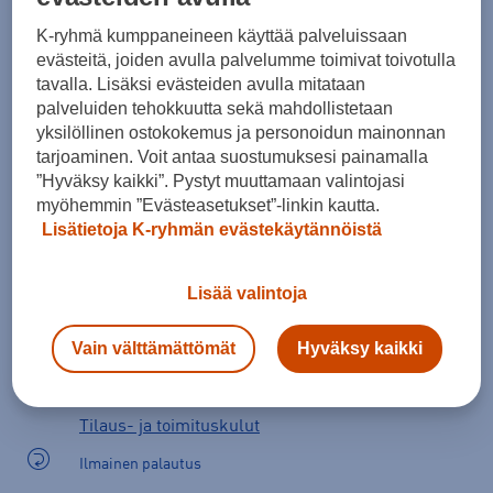
Kokotaulukko
K-ryhmä kumppaneineen käyttää palveluissaan
evästeitä, joiden avulla palvelumme toimivat toivotulla
tavalla. Lisäksi evästeiden avulla mitataan
palveluiden tehokkuutta sekä mahdollistetaan
Lisää ostoskoriin
yksilöllinen ostokokemus ja personoidun mainonnan
tarjoaminen. Voit antaa suostumuksesi painamalla
”Hyväksy kaikki”. Pystyt muuttamaan valintojasi
myöhemmin ”Evästeasetukset”-linkin kautta.
Tarkista saatavuus ja tilaa myymälästä
Lisätietoja K-ryhmän evästekäytännöistä
Verkkokauppa:
Saatavilla
Myymälät:
Saatavilla
Lisää valintoja
Valitse koko nähdäksesi myymäläsaatavuuden.
Vain välttämättömät
Hyväksy kaikki
Arvioitu toimitusaika 1-3 arkipäivää.
Tilaus- ja toimituskulut
Ilmainen palautus