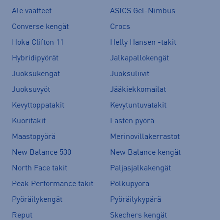
Ale vaatteet
ASICS Gel-Nimbus
Converse kengät
Crocs
Hoka Clifton 11
Helly Hansen -takit
Hybridipyörät
Jalkapallokengät
Juoksukengät
Juoksuliivit
Juoksuvyöt
Jääkiekkomailat
Kevyttoppatakit
Kevytuntuvatakit
Kuoritakit
Lasten pyörä
Maastopyörä
Merinovillakerrastot
New Balance 530
New Balance kengät
North Face takit
Paljasjalkakengät
Peak Performance takit
Polkupyörä
Pyöräilykengät
Pyöräilykypärä
Reput
Skechers kengät