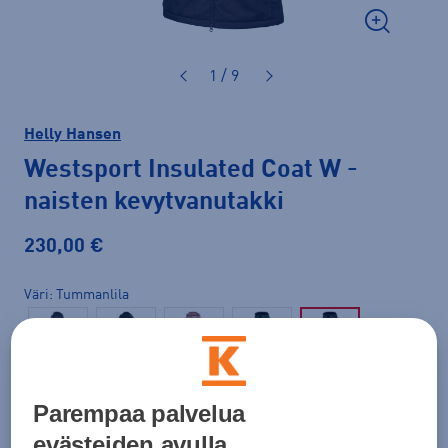
1 / 9
Helly Hansen
Westsport Insulated Coat W
-
naisten kevytvanutakki
230,00 €
Väri
Tummanlila
Koko
Parempaa palvelua
M
evästeiden avulla