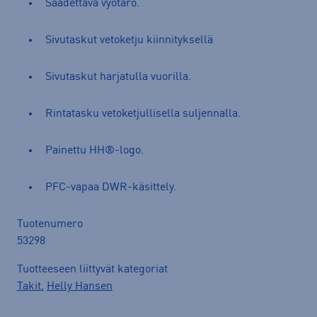
Säädettävä vyötärö.
Sivutaskut vetoketju kiinnityksellä
Sivutaskut harjatulla vuorilla.
Rintatasku vetoketjullisella suljennalla.
Painettu HH®-logo.
PFC-vapaa DWR-käsittely.
Tuotenumero
53298
Tuotteeseen liittyvät kategoriat
Takit
,
Helly Hansen