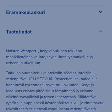
Erämaksulaskuri
Avaa
Tuotetiedot
Avaa
Naisten Westport-, kevytvanullinen takki on
monikäyttöinen valinta, täydellinen työmatkoille ja
urbaaniin ulkoiluun.
Takki on suunniteltu vaihteleviin sääolosuhteisiin –
vedenpitävä HELLY TECH® Protection -teknologia ja
hengittävä rakenne takaavat mukavuuden. Kevyt ja
laadukas eristys pitää sinut lämpimänä ja kuivana
viileinä syyspäivinä ja talven lähestyessä. Säädettävä
vyötärö ja huppu sekä käytännölliset sivu- ja rintataskut
tekevät tästä eristetystä vanullisesta vedenpitävästä