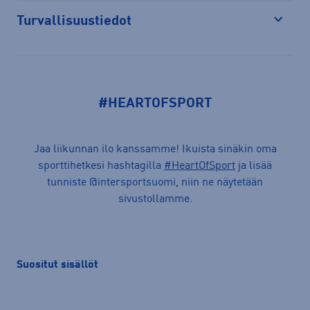
Turvallisuustiedot
Avaa
#HEARTOFSPORT
Jaa liikunnan ilo kanssamme! Ikuista sinäkin oma
sporttihetkesi hashtagilla
#HeartOfSport
ja lisää
tunniste @intersportsuomi, niin ne näytetään
sivustollamme.
Suositut sisällöt