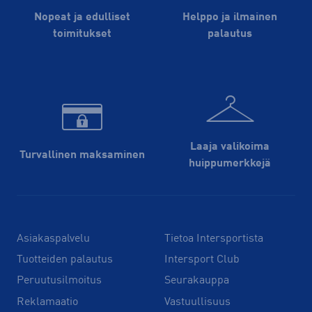
Nopeat ja edulliset
Helppo ja ilmainen
toimitukset
palautus
Laaja valikoima
Turvallinen maksaminen
huippu­merkkejä
Asiakaspalvelu
Tietoa Intersportista
Tuotteiden palautus
Intersport Club
Peruutusilmoitus
Seurakauppa
Reklamaatio
Vastuullisuus