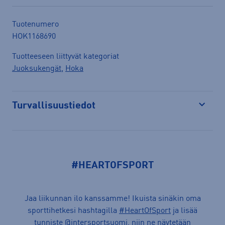
Tuotenumero
HOK1168690
Tuotteeseen liittyvät kategoriat
Juoksukengät
,
Hoka
Turvallisuustiedot
Avaa
#HEARTOFSPORT
Jaa liikunnan ilo kanssamme! Ikuista sinäkin oma
sporttihetkesi hashtagilla
#HeartOfSport
ja lisää
tunniste @intersportsuomi, niin ne näytetään