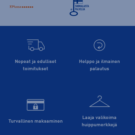
Nopeat ja edulliset
Helppo ja ilmainen
toimitukset
palautus
Laaja valikoima
Turvallinen maksaminen
huippu­merkkejä