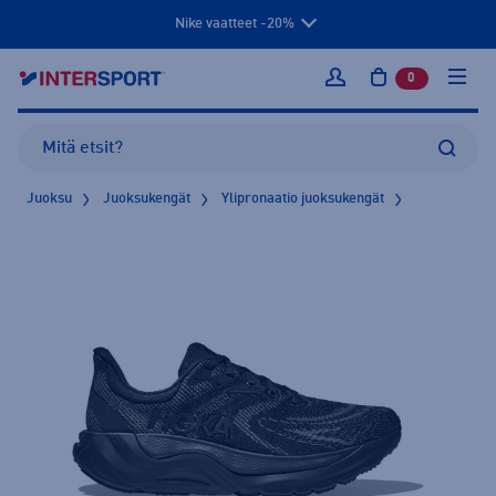
Nike vaatteet -20%
0
tuotetta osto
Kirjaudu sisään
Juoksu
Juoksukengät
Ylipronaatio juoksukengät