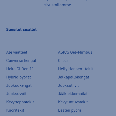
sivustollamme.
Suositut sisällöt
Ale vaatteet
ASICS Gel-Nimbus
Converse kengät
Crocs
Hoka Clifton 11
Helly Hansen -takit
Hybridipyörät
Jalkapallokengät
Juoksukengät
Juoksuliivit
Juoksuvyöt
Jääkiekkomailat
Kevyttoppatakit
Kevytuntuvatakit
Kuoritakit
Lasten pyörä