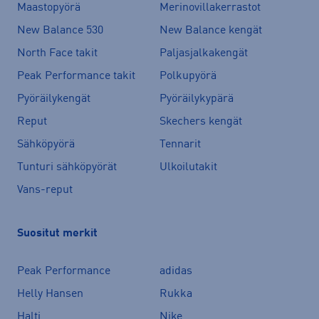
Maastopyörä
Merinovillakerrastot
New Balance 530
New Balance kengät
North Face takit
Paljasjalkakengät
Peak Performance takit
Polkupyörä
Pyöräilykengät
Pyöräilykypärä
Reput
Skechers kengät
Sähköpyörä
Tennarit
Tunturi sähköpyörät
Ulkoilutakit
Vans-reput
Suositut merkit
Peak Performance
adidas
Helly Hansen
Rukka
Halti
Nike