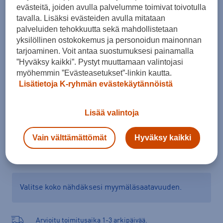
evästeitä, joiden avulla palvelumme toimivat toivotulla
41 ⅓
42
42 ⅔
43 ⅓
44
44 ⅔
45 ⅓
tavalla. Lisäksi evästeiden avulla mitataan
palveluiden tehokkuutta sekä mahdollistetaan
46
46 ⅔
47 ⅓
48
yksilöllinen ostokokemus ja personoidun mainonnan
tarjoaminen. Voit antaa suostumuksesi painamalla
Kokotaulukko
”Hyväksy kaikki”. Pystyt muuttamaan valintojasi
myöhemmin ”Evästeasetukset”-linkin kautta.
Lisätietoja K-ryhmän evästekäytännöistä
Lisää ostoskoriin
Lisää valintoja
Vain välttämättömät
Hyväksy kaikki
Tarkista saatavuus ja tilaa myymälästä
Verkkokauppa:
Saatavilla
Myymälät:
Saatavilla
Valitse koko nähdäksesi myymäläsaatavuuden.
Arvioitu toimitusaika 1-3 arkipäivää.