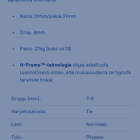
vakaudesta tinkimättä.
Kanta 39mm/päkiä 31mm
Drop: 8mm
Paino 276g (koko us10)
H-Frame™-teknologia
ohjaa askellusta
luonnollisesti ilman, että mukavuudesta tai tyylistä
tarvitsee tinkiä.
Droppi (mm):
7-8
Harjoitusalusta:
Tie
Lesti:
Normaali
Tuki:
Ohjaava