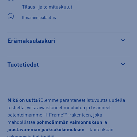
Tilaus- ja toimituskulut
Ilmainen palautus
Erämaksulaskuri
Avaa
Tuotetiedot
Avaa
Mikä on uutta?
Olemme parantaneet istuvuutta uudella
lestiellä, virtaviivaistaneet muotoilua ja lisänneet
patentoimamme H-Frame™-rakenteen, joka
mahdollistaa
pehmeämmän vaimennuksen
ja
joustavamman juoksukokemuksen
– kuitenkaan