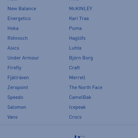
New Balance
McKINLEY
Energetics
Kari Traa
Hoka
Puma
Röhnisch
Haglöfs
Asics
Luhta
Under Armour
Björn Borg
Firefly
Craft
Fjällräven
Merrell
Zeropoint
The North Face
Speedo
CamelBak
Salomon
Icepeak
Vans
Crocs