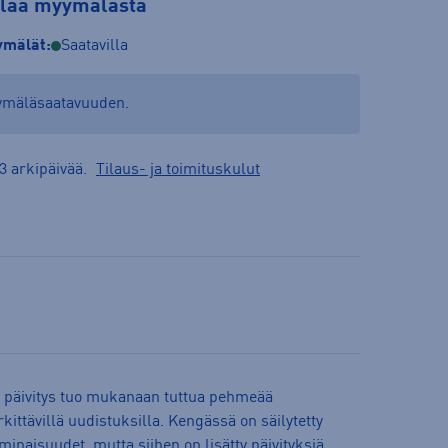
tilaa myymälästä
mälät:
Saatavilla
yymäläsaatavuuden.
3 arkipäivää.
Tilaus- ja toimituskulut
n päivitys tuo mukanaan tuttua pehmeää
ttävillä uudistuksilla. Kengässä on säilytetty
inaisuudet, mutta siihen on lisätty päivityksiä,