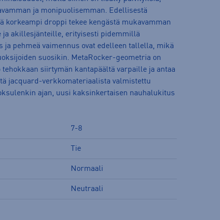
mukavamman ja monipuolisemman. Edellisestä
riä korkeampi droppi tekee kengästä mukavamman
a akillesjänteille, erityisesti pidemmillä
s ja pehmeä vaimennus ovat edelleen tallella, mikä
 juoksijoiden suosikin. MetaRocker-geometria on
 tehokkaan siirtymän kantapäältä varpaille ja antaa
stä jacquard-verkkomateriaalista valmistettu
 juoksulenkin ajan, uusi kaksinkertaisen nauhalukitus
7-8
Tie
Normaali
Neutraali