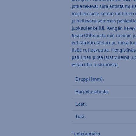
jotka tekevät siitä entistä 
malliversiota kolme millimet
ja hellävaraisemman pohkeille j
juoksulenkeillä. Kengän kevey
tekee Cliftonista niin monien
entistä korostetumpi, mikä luo
lisää rullaavuutta. Hengittävä
päällinen pitää jalat viileinä
estää iltin liikkumista.
Droppi (mm):
Harjoitusalusta:
Lesti:
Tuki:
Tuotenumero