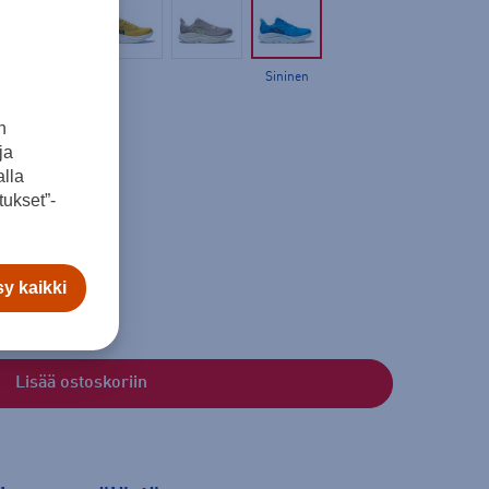
Sininen
n
ja
lla
ukset”-
y kaikki
Lisää ostoskoriin