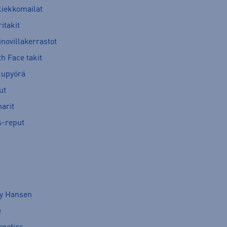
kiekkomailat
itakit
novillakerrastot
h Face takit
kupyörä
ut
arit
s-reput
ly Hansen
e