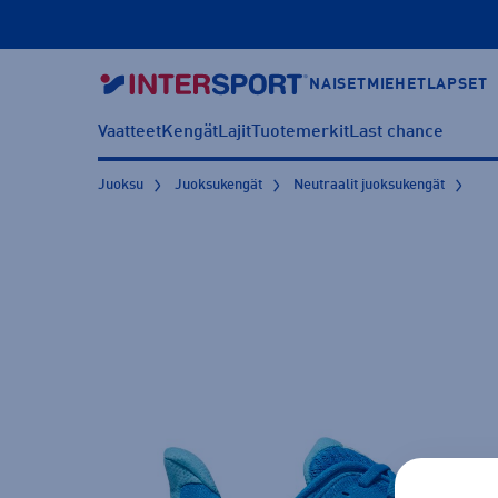
NAISET
MIEHET
LAPSET
Vaatteet
Kengät
Lajit
Tuotemerkit
Last chance
Juoksu
Juoksukengät
Neutraalit juoksukengät