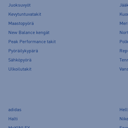
Juoksuvyöt
Jää
Kevytuntuvatakit
Kuor
Maastopyörä
Meri
New Balance kengät
Nort
Peak Performance takit
Pol
Pyöräilykypärä
Rep
Sähköpyörä
Tenn
Ulkoilutakit
Van
adidas
Hel
Halti
Nik