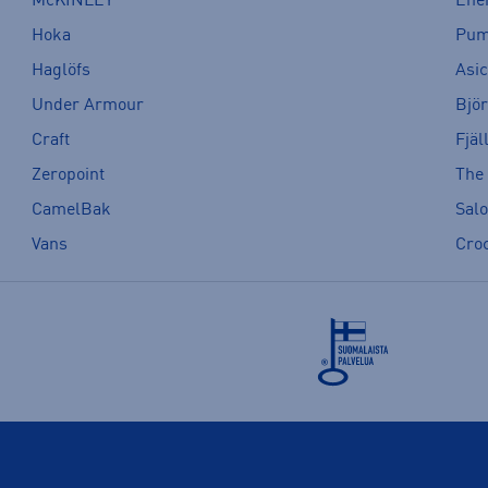
McKINLEY
Ene
Hoka
Pu
Haglöfs
Asi
Under Armour
Bjö
Craft
Fjäl
Zeropoint
The
CamelBak
Sal
Vans
Cro