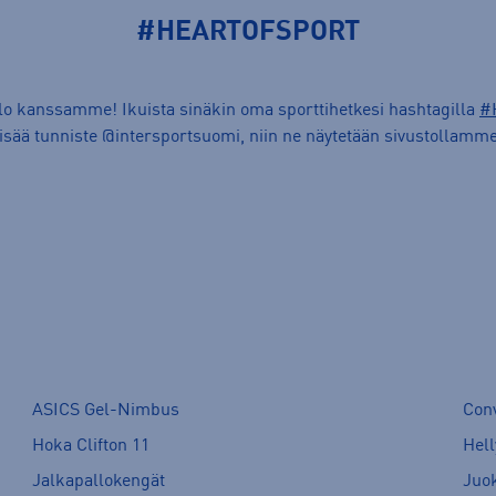
#HEARTOFSPORT
ilo kanssamme! Ikuista sinäkin oma sporttihetkesi hashtagilla
#
lisää tunniste @intersportsuomi, niin ne näytetään sivustollamme
ASICS Gel-Nimbus
Con
Hoka Clifton 11
Hell
Jalkapallokengät
Juo