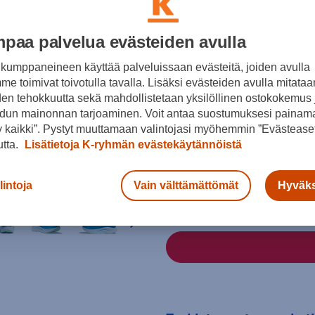
paa palvelua evästeiden avulla
kumppaneineen käyttää palveluissaan evästeitä, joiden avulla
e toimivat toivotulla tavalla. Lisäksi evästeiden avulla mitataa
den tehokkuutta sekä mahdollistetaan yksilöllinen ostokokemus 
dun mainonnan tarjoaminen. Voit antaa suostumuksesi painama
 kaikki”. Pystyt muuttamaan valintojasi myöhemmin ”Evästeaset
Koko
utta.
Lisätietoja K-ryhmän evästekäytännöistä
44
45 ⅓
46 ⅔
Kokotaulukko
lintoja
Vain välttämättömät
Hyväks