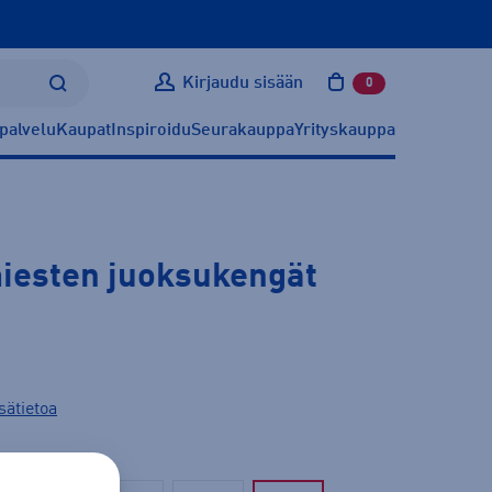
Kirjaudu sisään
0
tuotetta ostoskoris
palvelu
Kaupat
Inspiroidu
Seurakauppa
Yrityskauppa
iesten juoksukengät
sätietoa