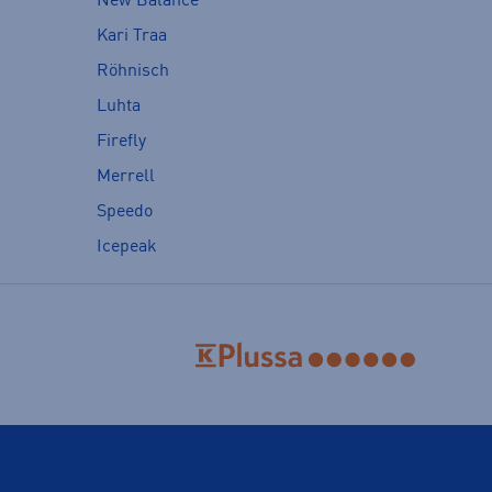
New Balance
Kari Traa
Röhnisch
Luhta
Firefly
Merrell
Speedo
Icepeak