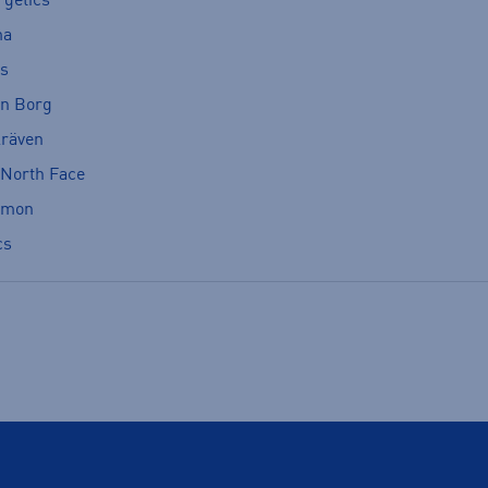
rgetics
ma
cs
rn Borg
lräven
 North Face
omon
cs