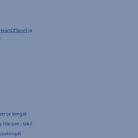
HeartOfSport
ja
.
verse kengät
y Hansen -takit
ksukengät