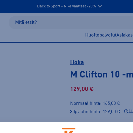
Back to Sport - Nike vaatteet -20%
Huoltopalvelut
Asiakas
Hoka
M Clifton 10
-m
129,00 €
Normaalihinta: 165,00 €
Li
30pv alin hinta: 129,00 €
Väri