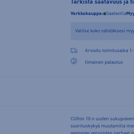
Tarkista saatavuus ja 
Verkkokauppa:
Saatavilla
Myy
Valitse koko nähdäksesi m
Arvioitu toimitusaika 1-
Ilmainen palautus
Clifton 10:n uuden sukupolve
suorituskykyä muutamilla merki
aiempien versioiden parhaat om