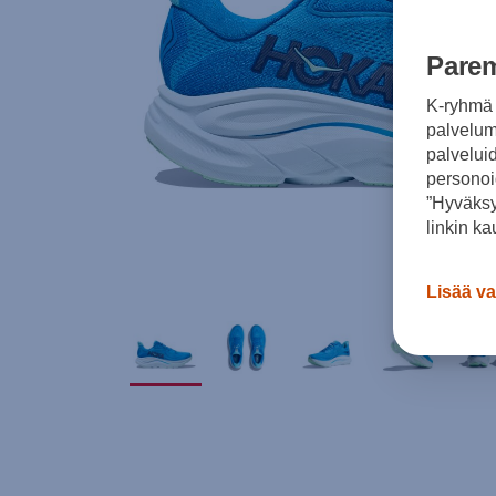
Parem
K-ryhmä 
palvelumm
palvelui
personoi
”Hyväksy
linkin ka
Lisää va