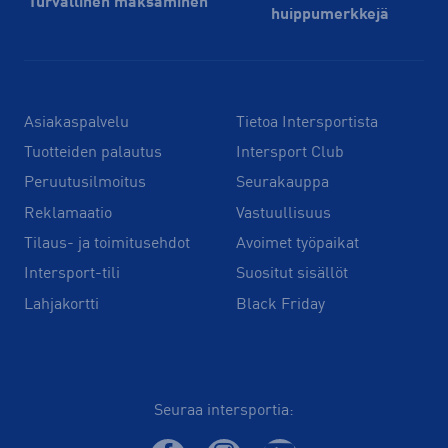
Turvallinen maksaminen
huippu­merkkejä
Asiakaspalvelu
Tietoa Intersportista
Tuotteiden palautus
Intersport Club
Peruutusilmoitus
Seurakauppa
Reklamaatio
Vastuullisuus
Tilaus- ja toimitusehdot
Avoimet työpaikat
Intersport-tili
Suositut sisällöt
Lahjakortti
Black Friday
Seuraa intersportia: