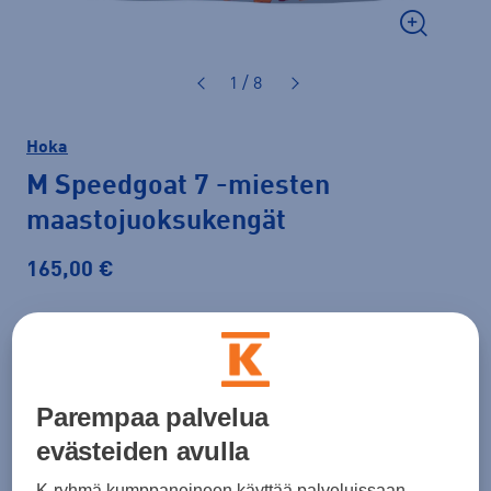
1 / 8
Hoka
M Speedgoat 7
-miesten
maastojuoksukengät
165,00 €
Väri
Vaaleankeltainen
Parempaa palvelua
Koko
evästeiden avulla
41 ⅓
42
42 ⅔
43 ⅓
44
45 ⅓
46
K-ryhmä kumppaneineen käyttää palveluissaan