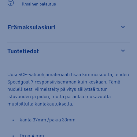
Ilmainen palautus
Erämaksulaskuri
Avaa
Tuotetiedot
Avaa
Uusi SCF-välipohjamateriaali lisää kimmoisuutta, tehden
Speedgoat 7 responsiivisemman kuin koskaan. Tämä
huolellisesti viimeistelty päivitys säilyttää tutun
istuvuuden ja pidon, mutta parantaa mukavuutta
muotoillulla kantakauluksella.
kanta 37mm /päkiä 33mm
Drop:4 mm