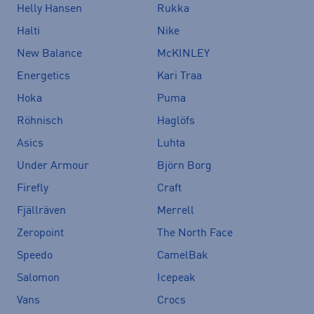
Helly Hansen
Rukka
Halti
Nike
New Balance
McKINLEY
Energetics
Kari Traa
Hoka
Puma
Röhnisch
Haglöfs
Asics
Luhta
Under Armour
Björn Borg
Firefly
Craft
Fjällräven
Merrell
Zeropoint
The North Face
Speedo
CamelBak
Salomon
Icepeak
Vans
Crocs