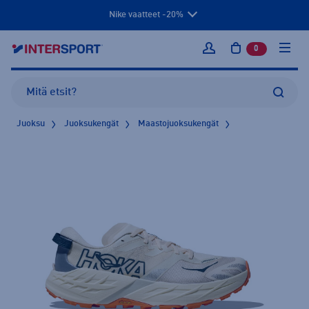
Nike vaatteet -20%
0
tuotetta osto
Kirjaudu sisään
Juoksu
Juoksukengät
Maastojuoksukengät