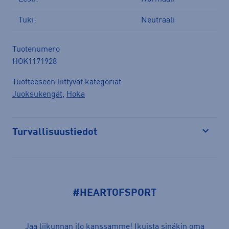
Tuki:
Neutraali
Tuotenumero
HOK1171928
Tuotteeseen liittyvät kategoriat
Juoksukengät
,
Hoka
Turvallisuustiedot
Avaa
#HEARTOFSPORT
Jaa liikunnan ilo kanssamme! Ikuista sinäkin oma