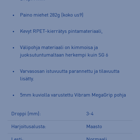
Paino miehet 282g (koko us9)
Kevyt RPET-kierrätys pintamateriaali,
Välipohja materiaali on kimmoisa ja
juoksutuntumaltaan herkempi kuin SG 6
Varvasosan istuvuutta parannettu ja tilavuutta
lisätty.
5mm kuviolla varustettu Vibram MegaGrip pohja
Droppi (mm):
3-4
Harjoitusalusta:
Maasto
Lesti:
Normaali