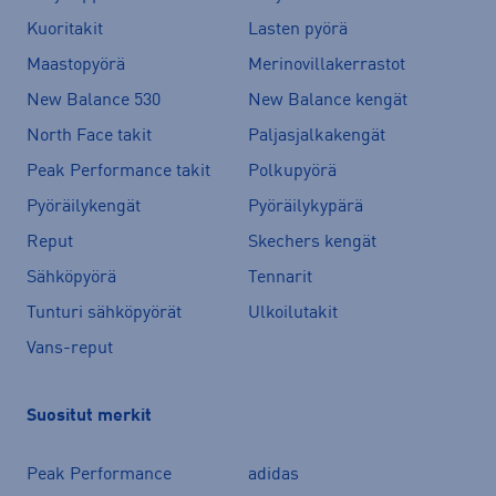
Kuoritakit
Lasten pyörä
Maastopyörä
Merinovillakerrastot
New Balance 530
New Balance kengät
North Face takit
Paljasjalkakengät
Peak Performance takit
Polkupyörä
Pyöräilykengät
Pyöräilykypärä
Reput
Skechers kengät
Sähköpyörä
Tennarit
Tunturi sähköpyörät
Ulkoilutakit
Vans-reput
Suositut merkit
Peak Performance
adidas