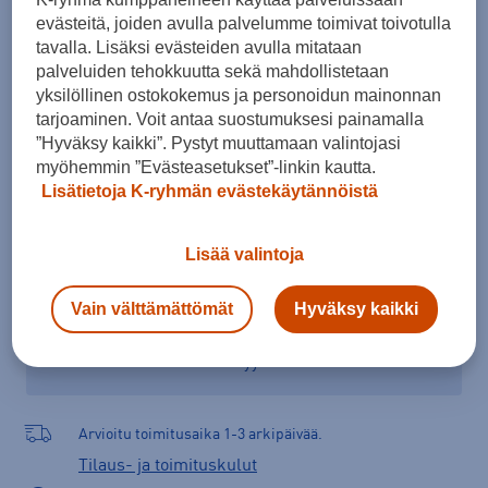
46 ⅔
47 ⅓
48
evästeitä, joiden avulla palvelumme toimivat toivotulla
tavalla. Lisäksi evästeiden avulla mitataan
Kokotaulukko
palveluiden tehokkuutta sekä mahdollistetaan
yksilöllinen ostokokemus ja personoidun mainonnan
tarjoaminen. Voit antaa suostumuksesi painamalla
”Hyväksy kaikki”. Pystyt muuttamaan valintojasi
Lisää ostoskoriin
myöhemmin ”Evästeasetukset”-linkin kautta.
Lisätietoja K-ryhmän evästekäytännöistä
Lisää valintoja
Tarkista saatavuus ja tilaa myymälästä
Verkkokauppa:
Saatavilla
Myymälät:
Saatavilla
Vain välttämättömät
Hyväksy kaikki
Valitse koko nähdäksesi myymäläsaatavuuden.
Arvioitu toimitusaika 1-3 arkipäivää.
Tilaus- ja toimituskulut