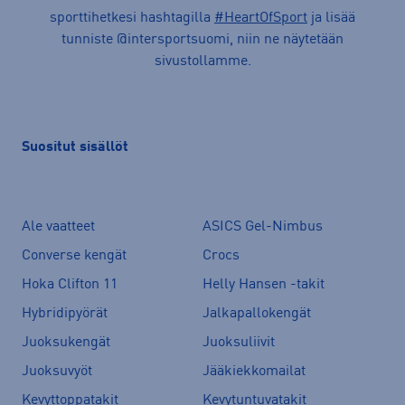
sporttihetkesi hashtagilla
#HeartOfSport
ja lisää
tunniste @intersportsuomi, niin ne näytetään
sivustollamme.
Suositut sisällöt
Ale vaatteet
ASICS Gel-Nimbus
Converse kengät
Crocs
Hoka Clifton 11
Helly Hansen -takit
Hybridipyörät
Jalkapallokengät
Juoksukengät
Juoksuliivit
Juoksuvyöt
Jääkiekkomailat
Kevyttoppatakit
Kevytuntuvatakit