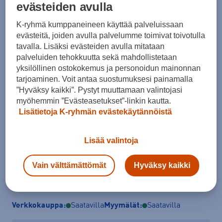
evästeiden avulla
K-ryhmä kumppaneineen käyttää palveluissaan
evästeitä, joiden avulla palvelumme toimivat toivotulla
tavalla. Lisäksi evästeiden avulla mitataan
palveluiden tehokkuutta sekä mahdollistetaan
Koko
yksilöllinen ostokokemus ja personoidun mainonnan
tarjoaminen. Voit antaa suostumuksesi painamalla
36
”Hyväksy kaikki”. Pystyt muuttamaan valintojasi
Kokotaulukko
myöhemmin ”Evästeasetukset”-linkin kautta.
Lisätietoja K-ryhmän evästekäytännöistä
Lisää valintoja
Lisää ostoskoriin
Vain välttämättömät
Hyväksy kaikki
Tarkista saatavuus ja tilaa myymälästä
Verkkokauppa:
Saatavilla
Myymälät:
Saatavilla