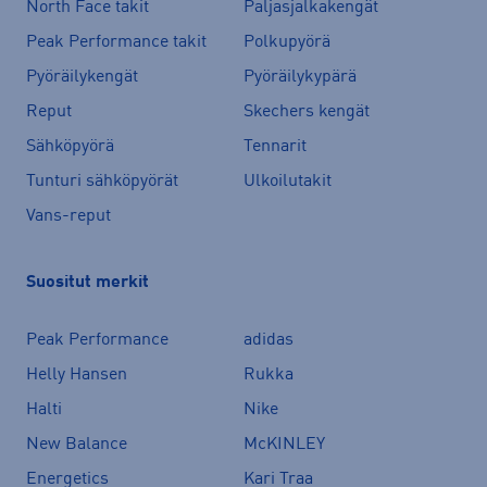
North Face takit
Paljasjalkakengät
Peak Performance takit
Polkupyörä
Pyöräilykengät
Pyöräilykypärä
Reput
Skechers kengät
Sähköpyörä
Tennarit
Tunturi sähköpyörät
Ulkoilutakit
Vans-reput
Suositut merkit
Peak Performance
adidas
Helly Hansen
Rukka
Halti
Nike
New Balance
McKINLEY
Energetics
Kari Traa