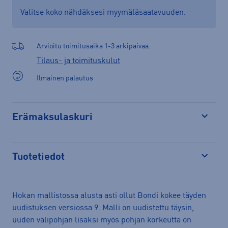
Valitse koko nähdäksesi myymäläsaatavuuden.
Arvioitu toimitusaika 1-3 arkipäivää.
Tilaus- ja toimituskulut
Ilmainen palautus
Erämaksulaskuri
Avaa
Tuotetiedot
Avaa
Hokan mallistossa alusta asti ollut Bondi kokee täyden
uudistuksen versiossa 9. Malli on uudistettu täysin,
uuden välipohjan lisäksi myös pohjan korkeutta on