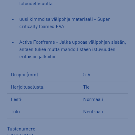
taloudellisuutta
uusi kimmoisa välipohja materiaali - Super
critically foamed EVA
Active Footframe - Jalka uppoaa välipohjan sisään,
antaen tukea mutta mahdollistaen istuvuuden
erilaisiin jalkoihin.
Droppi (mm):
5-6
Harjoitusalusta:
Tie
Lesti:
Normaali
Tuki:
Neutraali
Tuotenumero