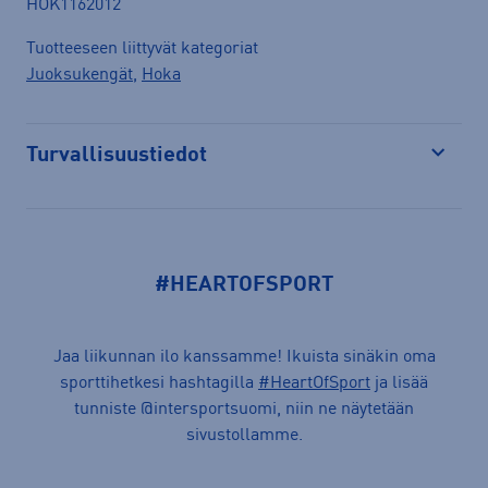
HOK1162012
Tuotteeseen liittyvät kategoriat
Juoksukengät
,
Hoka
Turvallisuustiedot
Avaa
#HEARTOFSPORT
Jaa liikunnan ilo kanssamme! Ikuista sinäkin oma
sporttihetkesi hashtagilla
#HeartOfSport
ja lisää
tunniste @intersportsuomi, niin ne näytetään
sivustollamme.