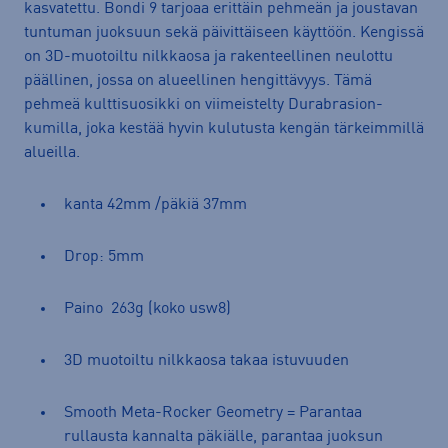
kasvatettu. Bondi 9 tarjoaa erittäin pehmeän ja joustavan
tuntuman juoksuun sekä päivittäiseen käyttöön. Kengissä
on 3D-muotoiltu nilkkaosa ja rakenteellinen neulottu
päällinen, jossa on alueellinen hengittävyys. Tämä
pehmeä kulttisuosikki on viimeistelty Durabrasion-
kumilla, joka kestää hyvin kulutusta kengän tärkeimmillä
alueilla.
kanta 42mm /päkiä 37mm
Drop: 5mm
Paino 263g (koko usw8)
3D muotoiltu nilkkaosa takaa istuvuuden
Smooth Meta-Rocker Geometry = Parantaa
rullausta kannalta päkiälle, parantaa juoksun