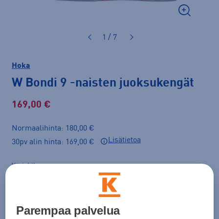
1 / 7
Hoka
W Bondi 9
-naisten juoksukengät
169,00 €
Normaalihinta: 180,00 €
Lisätietoa
30pv alin hinta: 169,00 €
Väri
Lila
Parempaa palvelua