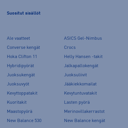
Suositut sisällöt
Ale vaatteet
ASICS Gel-Nimbus
Converse kengät
Crocs
Hoka Clifton 11
Helly Hansen -takit
Hybridipyörät
Jalkapallokengät
Juoksukengät
Juoksuliivit
Juoksuvyöt
Jääkiekkomailat
Kevyttoppatakit
Kevytuntuvatakit
Kuoritakit
Lasten pyörä
Maastopyörä
Merinovillakerrastot
New Balance 530
New Balance kengät