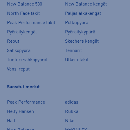
New Balance 530
New Balance kengät
North Face takit
Paljasjalkakengät
Peak Performance takit
Polkupyörä
Pyöräilykengät
Pyöräilykypärä
Reput
Skechers kengät
Sähköpyörä
Tennarit
Tunturi sähköpyörät
Ulkoilutakit
Vans-reput
Suositut merkit
Peak Performance
adidas
Helly Hansen
Rukka
Halti
Nike