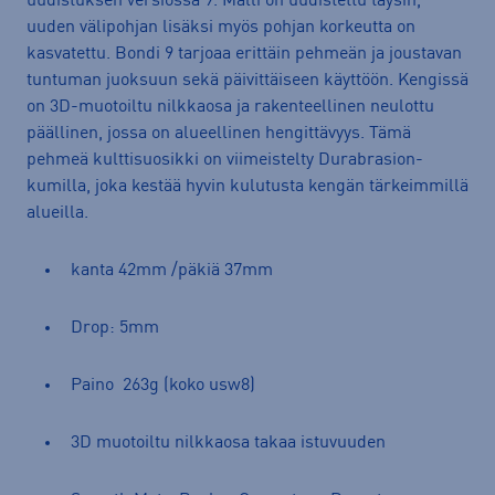
uudistuksen versiossa 9. Malli on uudistettu täysin,
uuden välipohjan lisäksi myös pohjan korkeutta on
kasvatettu. Bondi 9 tarjoaa erittäin pehmeän ja joustavan
tuntuman juoksuun sekä päivittäiseen käyttöön. Kengissä
on 3D-muotoiltu nilkkaosa ja rakenteellinen neulottu
päällinen, jossa on alueellinen hengittävyys. Tämä
pehmeä kulttisuosikki on viimeistelty Durabrasion-
kumilla, joka kestää hyvin kulutusta kengän tärkeimmillä
alueilla.
kanta 42mm /päkiä 37mm
Drop: 5mm
Paino 263g (koko usw8)
3D muotoiltu nilkkaosa takaa istuvuuden