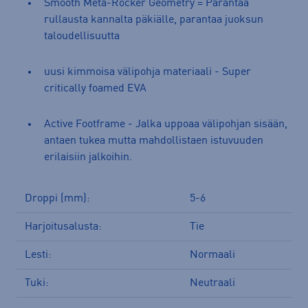
Smooth Meta-Rocker Geometry = Parantaa
rullausta kannalta päkiälle, parantaa juoksun
taloudellisuutta
uusi kimmoisa välipohja materiaali - Super
critically foamed EVA
Active Footframe - Jalka uppoaa välipohjan sisään,
antaen tukea mutta mahdollistaen istuvuuden
erilaisiin jalkoihin.
Droppi (mm):
5-6
Harjoitusalusta:
Tie
Lesti:
Normaali
Tuki:
Neutraali