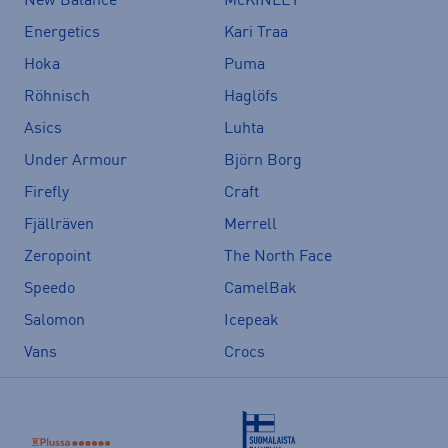
New Balance
McKINLEY
Energetics
Kari Traa
Hoka
Puma
Röhnisch
Haglöfs
Asics
Luhta
Under Armour
Björn Borg
Firefly
Craft
Fjällräven
Merrell
Zeropoint
The North Face
Speedo
CamelBak
Salomon
Icepeak
Vans
Crocs