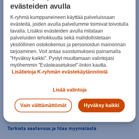
evästeiden avulla
K-ryhmä kumppaneineen käyttää palveluissaan
evästeitä, joiden avulla palvelumme toimivat toivotulla
tavalla. Lisäksi evästeiden avulla mitataan
palveluiden tehokkuutta sekä mahdollistetaan
Koko
yksilöllinen ostokokemus ja personoidun mainonnan
36
36 ⅔
37 ⅓
38
38 ⅔
39 ⅓
40
tarjoaminen. Voit antaa suostumuksesi painamalla
”Hyväksy kaikki”. Pystyt muuttamaan valintojasi
40 ⅔
41 ⅓
42
42 ⅔
43 ⅓
44
myöhemmin ”Evästeasetukset”-linkin kautta.
Lisätietoja K-ryhmän evästekäytännöistä
Kokotaulukko
Lisää valintoja
Lisää ostoskoriin
Vain välttämättömät
Hyväksy kaikki
Tarkista saatavuus ja tilaa myymälästä