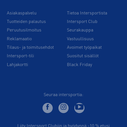
Asiakaspalvelu
Tietoa Intersportista
Tuotteiden palautus
Intersport Club
Peruutusilmoitus
Seurakauppa
Reklamaatio
Vastuullisuus
Tilaus- ja toimitusehdot
Avoimet työpaikat
Intersport-tili
Suositut sisällöt
Lahjakortti
Black Friday
Seuraa intersportia:
Liity Intersport Clubiin ja hyödynnä -10 % etusi