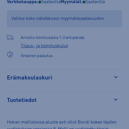
Verkkokauppa:
Saatavilla
Myymälät:
Saatavilla
Valitse koko nähdäksesi myymäläsaatavuuden.
Arvioitu toimitusaika 1-3 arkipäivää.
Tilaus- ja toimituskulut
Ilmainen palautus
Erämaksulaskuri
Avaa
Tuotetiedot
Avaa
Hokan mallistossa alusta asti ollut Bondi kokee täyden