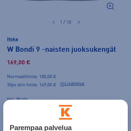
1 / 10
Hoka
W Bondi 9
-naisten juoksukengät
169,00 €
Normaalihinta: 180,00 €
Lisätietoa
30pv alin hinta: 169,00 €
Väri
Musta
Parempaa palvelua