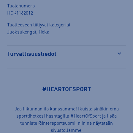
Tuotenumero
HOK1162012
Tuotteeseen liittyvät kategoriat
Juoksukengät
,
Hoka
Turvallisuustiedot
Avaa
#HEARTOFSPORT
Jaa liikunnan ilo kanssamme! Ikuista sinäkin oma
sporttihetkesi hashtagilla
#HeartOfSport
ja lisää
tunniste @intersportsuomi, niin ne näytetään
sivustollamme.