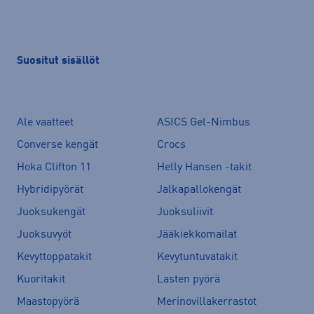
Suositut sisällöt
Ale vaatteet
ASICS Gel-Nimbus
Converse kengät
Crocs
Hoka Clifton 11
Helly Hansen -takit
Hybridipyörät
Jalkapallokengät
Juoksukengät
Juoksuliivit
Juoksuvyöt
Jääkiekkomailat
Kevyttoppatakit
Kevytuntuvatakit
Kuoritakit
Lasten pyörä
Maastopyörä
Merinovillakerrastot