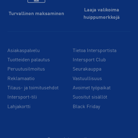
Laaja valikoima
Turvallinen maksaminen
huippu­merkkejä
Asiakaspalvelu
Tietoa Intersportista
Tuotteiden palautus
Intersport Club
Peruutusilmoitus
Seurakauppa
Reklamaatio
Vastuullisuus
Tilaus- ja toimitusehdot
Avoimet työpaikat
Intersport-tili
Suositut sisällöt
Lahjakortti
Black Friday