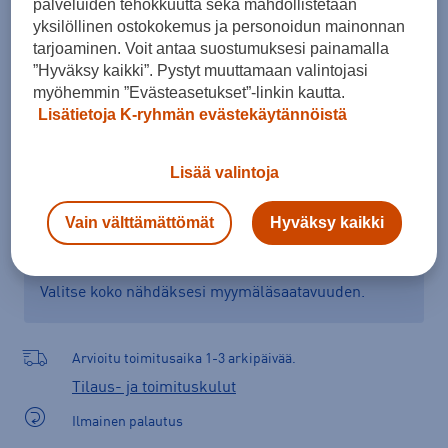
palveluiden tehokkuutta sekä mahdollistetaan
Kokotaulukko
yksilöllinen ostokokemus ja personoidun mainonnan
tarjoaminen. Voit antaa suostumuksesi painamalla
”Hyväksy kaikki”. Pystyt muuttamaan valintojasi
myöhemmin ”Evästeasetukset”-linkin kautta.
Lisää ostoskoriin
Lisätietoja K-ryhmän evästekäytännöistä
Lisää valintoja
Tarkista saatavuus ja tilaa myymälästä
Vain välttämättömät
Hyväksy kaikki
Verkkokauppa:
Saatavilla
Myymälät:
Saatavilla
Valitse koko nähdäksesi myymäläsaatavuuden.
Arvioitu toimitusaika 1-3 arkipäivää.
Tilaus- ja toimituskulut
Ilmainen palautus