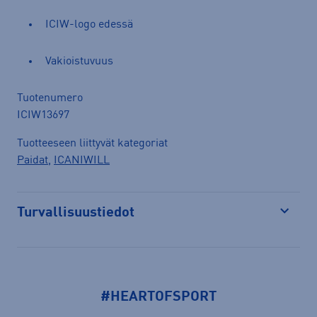
ICIW-logo edessä
Vakioistuvuus
Tuotenumero
ICIW13697
Tuotteeseen liittyvät kategoriat
Paidat
,
ICANIWILL
Turvallisuustiedot
Avaa
#HEARTOFSPORT