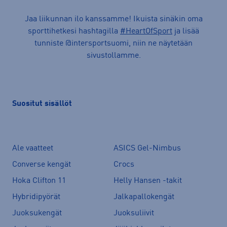
Jaa liikunnan ilo kanssamme! Ikuista sinäkin oma
sporttihetkesi hashtagilla
#HeartOfSport
ja lisää
tunniste @intersportsuomi, niin ne näytetään
sivustollamme.
Suositut sisällöt
Ale vaatteet
ASICS Gel-Nimbus
Converse kengät
Crocs
Hoka Clifton 11
Helly Hansen -takit
Hybridipyörät
Jalkapallokengät
Juoksukengät
Juoksuliivit