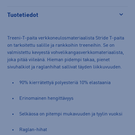
Tuotetiedot
Avaa
Treeni-T-paita verkkoneulosmateriaalista Stride T-paita
on tarkoitettu salille ja rankkoihin treeneihin. Se on
valmistettu kevyestä vohvelikangasverkkomateriaalista,
joka pitää viileänä. Hieman pidempi takaa, pienet
sivuhalkiot ja raglanhihat sallivat täyden liikkuvuuden.
90% kierrätettyä polyesteriä 10% elastaania
Erinomainen hengittävyys
Selkäosa on pitempi mukavuuden ja tyylin vuoksi
Raglan-hihat