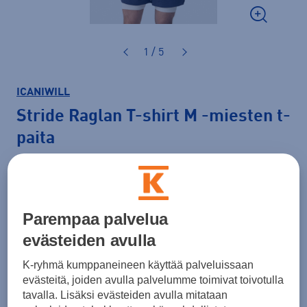
1 / 5
ICANIWILL
Stride Raglan T-shirt M
-miesten t-
paita
39,00 €
Väri
Valkoinen
Parempaa palvelua
evästeiden avulla
K-ryhmä kumppaneineen käyttää palveluissaan
Koko
evästeitä, joiden avulla palvelumme toimivat toivotulla
S
M
L
XL
XXL
tavalla. Lisäksi evästeiden avulla mitataan