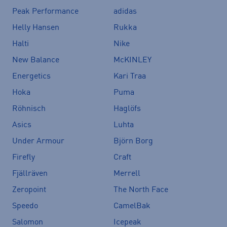
Peak Performance
adidas
Helly Hansen
Rukka
Halti
Nike
New Balance
McKINLEY
Energetics
Kari Traa
Hoka
Puma
Röhnisch
Haglöfs
Asics
Luhta
Under Armour
Björn Borg
Firefly
Craft
Fjällräven
Merrell
Zeropoint
The North Face
Speedo
CamelBak
Salomon
Icepeak