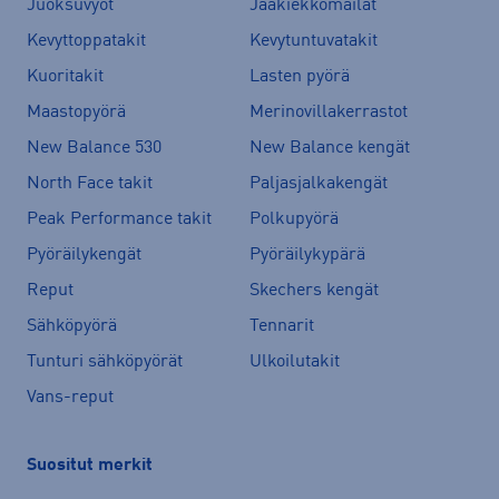
Juoksuvyöt
Jääkiekkomailat
Kevyttoppatakit
Kevytuntuvatakit
Kuoritakit
Lasten pyörä
Maastopyörä
Merinovillakerrastot
New Balance 530
New Balance kengät
North Face takit
Paljasjalkakengät
Peak Performance takit
Polkupyörä
Pyöräilykengät
Pyöräilykypärä
Reput
Skechers kengät
Sähköpyörä
Tennarit
Tunturi sähköpyörät
Ulkoilutakit
Vans-reput
Suositut merkit