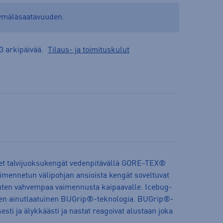
yymäläsaatavuuden.
3 arkipäivää.
Tilaus- ja toimituskulut
set talvijuoksukengät vedenpitävällä GORE-TEX®
vaimennetun välipohjan ansioista kengät soveltuvat
muuten vahvempaa vaimennusta kaipaavalle. Icebug-
iden ainutlaatuinen BUGrip®-teknologia. BUGrip®-
sesti ja älykkäästi ja nastat reagoivat alustaan joka