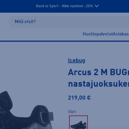
Back to Sport - Nike vaatteet -20%
Huoltopalvelut
Asiakas
Icebug
Arcus 2 M BUG
nastajuoksuke
219,00 €
Väri