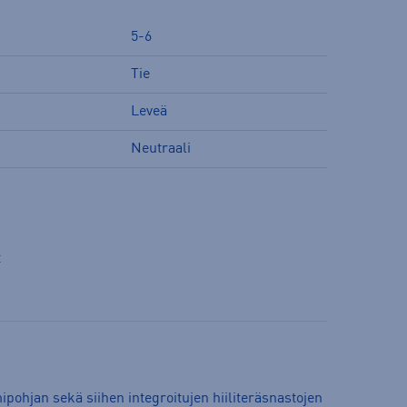
5-6
Tie
Leveä
Neutraali
t
ohjan sekä siihen integroitujen hiiliteräsnastojen