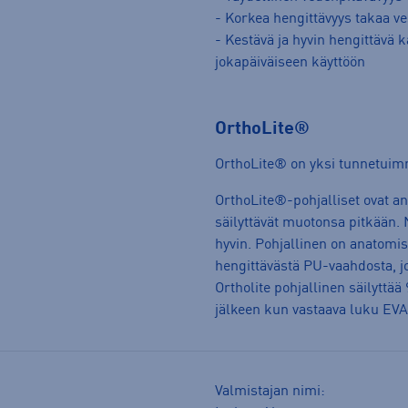
- Korkea hengittävyys takaa v
- Kestävä ja hyvin hengittävä 
jokapäiväiseen käyttöön
OrthoLite®
OrthoLite® on yksi tunnetuimmi
OrthoLite®-pohjalliset ovat anti
säilyttävät muotonsa pitkään. 
hyvin. Pohjallinen on anatomise
hengittävästä PU-vaahdosta, jo
Ortholite pohjallinen säilyt
jälkeen kun vastaava luku EVA
Valmistajan nimi: