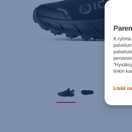
Parem
K-ryhmä 
palvelumm
palvelui
personoi
”Hyväksy
linkin ka
Lisää va