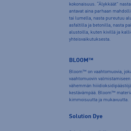
kokonaisuus. “Älykkäät” nastat
antavat aina parhaan mahdolli
tai lumella, nasta pureutuu alus
asfaltilla ja betonilla, nasta 
alustoilla, kuten kivillä ja kal
yhteisvaikutuksesta.
BLOOM™
Bloom™ on vaahtomuovia, joka
vaahtomuovin valmistamiseen e
vähemmän hiiidioksidipäästöjä
kestävämpää. Bloom™ materiaal
kimmoisuutta ja mukavuutta.
Solution Dye