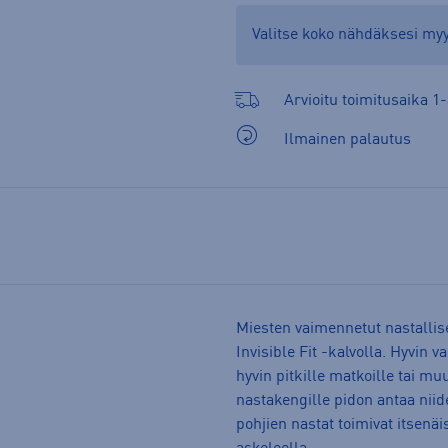
Valitse koko nähdäksesi m
Arvioitu toimitusaika 1-
Ilmainen palautus
Miesten vaimennetut nastalli
Invisible Fit -kalvolla. Hyvin 
hyvin pitkille matkoille tai 
nastakengille pidon antaa ni
pohjien nastat toimivat itsenäi