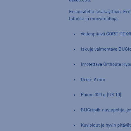
askeleella.
Ei suositella sisäkäyttöön. Eri
lattioita ja muovimattoja.
Vedenpitävä GORE-TEX® I
Iskuja vaimentava BUGf
Irrotettava Ortholite Hyb
Drop: 9 mm
Paino: 350 g (US 10)
BUGrip®-nastapohja, jos
Kuvioidut ja hyvin pitäv