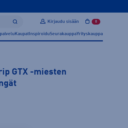
Kirjaudu sisään
0
tuotetta ostoskoris
palvelu
Kaupat
Inspiroidu
Seurakauppa
Yrityskauppa
rip GTX
-miesten
ngät