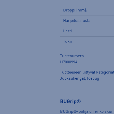
Droppi (mm):
Harjoitusalusta:
Lesti:
Tuki:
Tuotenumero
H700099A
Tuotteeseen liittyvät kategoria
Juoksukengät
,
Icebug
BUGrip®
BUGrip®-pohja on erikoiskumip