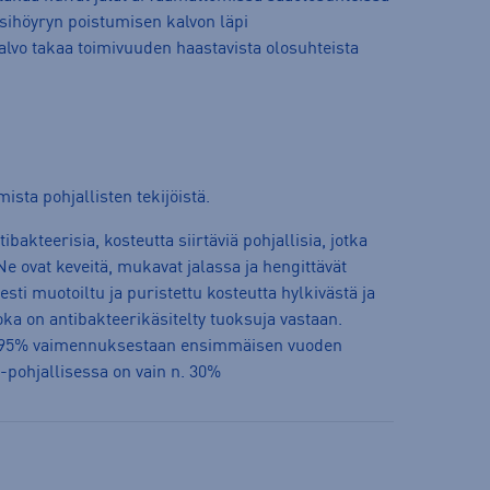
esihöyryn poistumisen kalvon läpi
kalvo takaa toimivuuden haastavista olosuhteista
sta pohjallisten tekijöistä.
bakteerisia, kosteutta siirtäviä pohjallisia, jotka
Ne ovat keveitä, mukavat jalassa ja hengittävät
sti muotoiltu ja puristettu kosteutta hylkivästä ja
ka on antibakteerikäsitelty tuoksuja vastaan.
tää 95% vaimennuksestaan ensimmäisen vuoden
-pohjallisessa on vain n. 30%