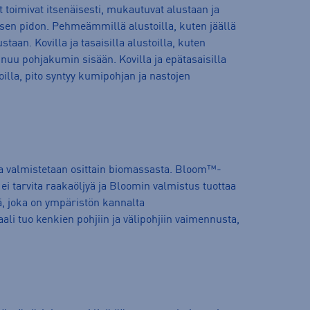
 toimivat itsenäisesti, mukautuvat alustaan ja
sen pidon. Pehmeämmillä alustoilla, kuten jäällä
taan. Kovilla ja tasaisilla alustoilla, kuten
painuu pohjakumin sisään. Kovilla ja epätasaisilla
lioilla, pito syntyy kumipohjan ja nastojen
 valmistetaan osittain biomassasta. Bloom™-
i tarvita raakaöljyä ja Bloomin valmistus tuottaa
, joka on ympäristön kannalta
i tuo kenkien pohjiin ja välipohjiin vaimennusta,