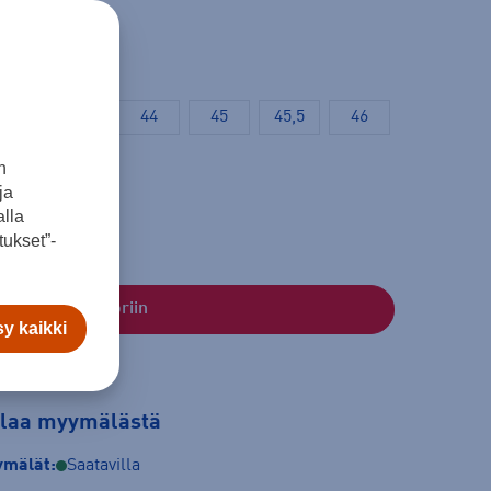
42,5
43
44
45
45,5
46
n
ja
lla
ukset”-
Lisää ostoskoriin
y kaikki
tilaa myymälästä
mälät:
Saatavilla