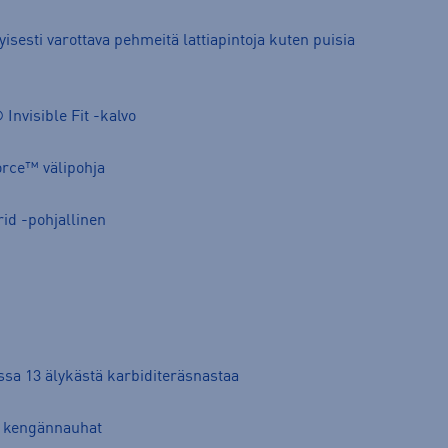
tyisesti varottava pehmeitä lattiapintoja kuten puisia
nvisible Fit -kalvo
orce™ välipohja
rid -pohjallinen
sa 13 älykästä karbiditeräsnastaa
ät kengännauhat