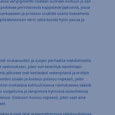
ässä väripigmentti lisätään suoraan kuituun jo sen
oikkeaa perinteisestä kappalevärjäyksestä, jossa
kankaaseen ja prosessi sisältää useita lisävaiheita.
pitkäkestoisen värin sekä kestää hyvin pesua ja
vät mukavuuden ja suojan parhaalla mahdollisella
set vaatimuksesi, joten voit keskittyä nauttimaan
mä jalkineet ovat kestävästi vedenpitäviä ja erittäin
ineiden sisään ja kosteus poistuu nopeasti, joten
a olosi mukavana kohtuullisessa rasituksessa säästä
asi suojattuina ja lämpiminä kylmissä olosuhteissa
eissa. Sisävuori kuivuu nopeasti, joten saat aina
eet.
 takaa kuivat jalat arvaamattomissa sääolosuhteissa