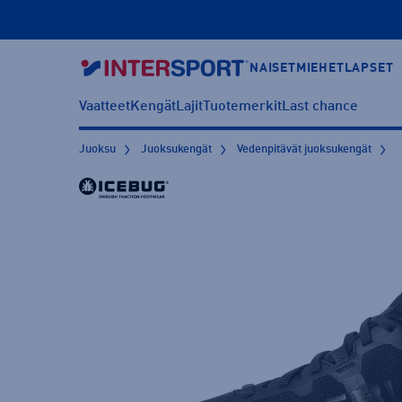
NAISET
MIEHET
LAPSET
Vaatteet
Kengät
Lajit
Tuotemerkit
Last chance
Juoksu
Juoksukengät
Vedenpitävät juoksukengät