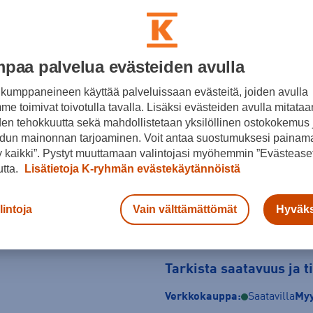
Musta
Koko
paa palvelua evästeiden avulla
41
41,5
42
kumppaneineen käyttää palveluissaan evästeitä, joiden avulla
46,5
e toimivat toivotulla tavalla. Lisäksi evästeiden avulla mitataa
den tehokkuutta sekä mahdollistetaan yksilöllinen ostokokemus 
Kokotaulukko
dun mainonnan tarjoaminen. Voit antaa suostumuksesi painama
 kaikki”. Pystyt muuttamaan valintojasi myöhemmin ”Evästeaset
utta.
Lisätietoja K-ryhmän evästekäytännöistä
lintoja
Vain välttämättömät
Hyväks
Tarkista saatavuus ja 
Verkkokauppa:
Saatavilla
Myy