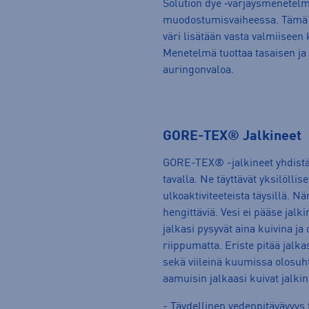
Solution dye ‑värjäysmenetelm
muodostumisvaiheessa. Tämä p
väri lisätään vasta valmiiseen 
Menetelmä tuottaa tasaisen ja 
auringonvaloa.
GORE-TEX® Jalkineet
GORE-TEX® -jalkineet yhdistä
tavalla. Ne täyttävät yksilölli
ulkoaktiviteeteista täysillä. Nä
hengittäviä. Vesi ei pääse jalk
jalkasi pysyvät aina kuivina j
riippumatta. Eriste pitää jalk
sekä viileinä kuumissa olosuht
aamuisin jalkaasi kuivat jalkin
- Täydellinen vedenpitävävyys