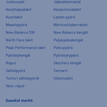
Juoksuvyöt
Jääkiekkomailat
Kevyttoppatakit
Kevytuntuvatakit
Kuoritakit
Lasten pyörä
Maastopyörä
Merinovillakerrastot
New Balance 530
New Balance kengät
North Face takit
Paljasjalkakengät
Peak Performance takit
Polkupyörä
Pyöräilykengät
Pyöräilykypärä
Reput
Skechers kengät
Sähköpyörä
Tennarit
Tunturi sähköpyörät
Ulkoilutakit
Vans-reput
Suositut merkit