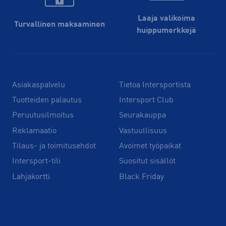
Laaja valikoima
Turvallinen maksaminen
huippu­merkkejä
Asiakaspalvelu
Tietoa Intersportista
Tuotteiden palautus
Intersport Club
Peruutusilmoitus
Seurakauppa
Reklamaatio
Vastuullisuus
Tilaus- ja toimitusehdot
Avoimet työpaikat
Intersport-tili
Suositut sisällöt
Lahjakortti
Black Friday