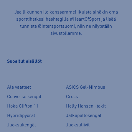
Jaa liikunnan ilo kanssamme! Ikuista sinäkin oma
sporttihetkesi hashtagilla
#HeartOfSport
ja lisää
tunniste @intersportsuomi, niin ne näytetään
sivustollamme.
Suositut sisällöt
Ale vaatteet
ASICS Gel-Nimbus
Converse kengät
Crocs
Hoka Clifton 11
Helly Hansen -takit
Hybridipyörät
Jalkapallokengät
Juoksukengät
Juoksuliivit