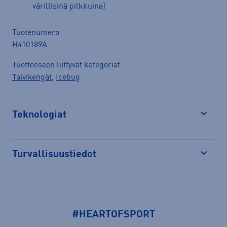
värillisinä pilkkuina)
Tuotenumero
H410189A
Tuotteeseen liittyvät kategoriat
Talvikengät
,
Icebug
Teknologiat
Avaa
Turvallisuustiedot
Avaa
#HEARTOFSPORT