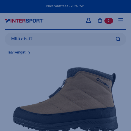
Nike vaatteet -20%
0
tuotetta osto
Kirjaudu sisään
Talvikengät