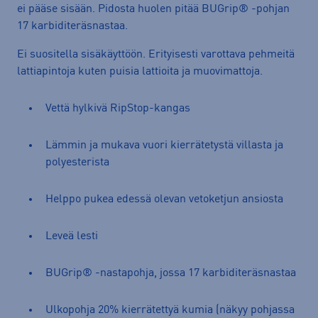
ei pääse sisään. Pidosta huolen pitää BUGrip® -pohjan
17 karbiditeräsnastaa.
Ei suositella sisäkäyttöön. Erityisesti varottava pehmeitä
lattiapintoja kuten puisia lattioita ja muovimattoja.
Vettä hylkivä RipStop-kangas
Lämmin ja mukava vuori kierrätetystä villasta ja
polyesterista
Helppo pukea edessä olevan vetoketjun ansiosta
Leveä lesti
BUGrip® -nastapohja, jossa 17 karbiditeräsnastaa
Ulkopohja 20% kierrätettyä kumia (näkyy pohjassa