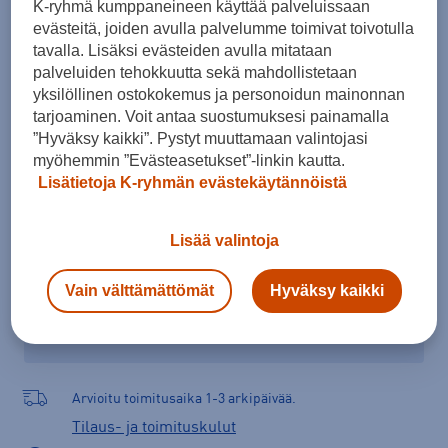
K-ryhmä kumppaneineen käyttää palveluissaan
40,5
41
41,5
42
evästeitä, joiden avulla palvelumme toimivat toivotulla
tavalla. Lisäksi evästeiden avulla mitataan
Kokotaulukko
palveluiden tehokkuutta sekä mahdollistetaan
yksilöllinen ostokokemus ja personoidun mainonnan
tarjoaminen. Voit antaa suostumuksesi painamalla
”Hyväksy kaikki”. Pystyt muuttamaan valintojasi
Lisää ostoskoriin
myöhemmin ”Evästeasetukset”-linkin kautta.
Lisätietoja K-ryhmän evästekäytännöistä
Tarkista saatavuus ja tilaa myymälästä
Lisää valintoja
Verkkokauppa:
Saatavilla
Myymälät:
Saatavilla
Vain välttämättömät
Hyväksy kaikki
Valitse koko nähdäksesi myymäläsaatavuuden.
Arvioitu toimitusaika 1-3 arkipäivää.
Tilaus- ja toimituskulut