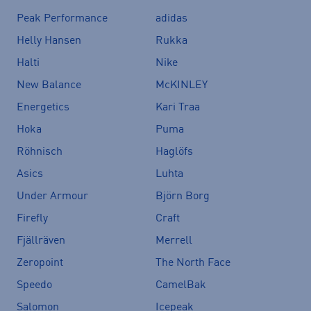
Peak Performance
adidas
Helly Hansen
Rukka
Halti
Nike
New Balance
McKINLEY
Energetics
Kari Traa
Hoka
Puma
Röhnisch
Haglöfs
Asics
Luhta
Under Armour
Björn Borg
Firefly
Craft
Fjällräven
Merrell
Zeropoint
The North Face
Speedo
CamelBak
Salomon
Icepeak