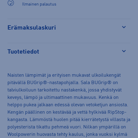
Ilmainen palautus
Erämaksulaskuri
Avaa
Tuotetiedot
Avaa
Naisten lämpimät ja erityisen mukavat ulkoilukengät
pitävällä BUGrip®-nastapohjalla. Sala BUGrip® on
talviulkoiluun tarkoitettu nastakenkä, jossa yhdistyvät
keveys, lämpö ja ultimaattinen mukavuus. Kenkä on
helppo pukea jalkaan edessä olevan vetoketjun ansiosta.
Kengän päällinen on kestävää ja vettä hylkivää RipStop-
kangasta. Lämmöstä huolen pitää kierrätetystä villasta ja
polyesterista tikattu pehmeä vuori. Nilkan ympärillä on
Woolpowerin huovasta tehty kaulus, jonka vuoksi kylmä